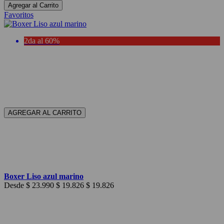
Agregar al Carrito
Favoritos
2da al 60%
AGREGAR AL CARRITO
Negro
Gris Oscuro
Verde
Blanco
Crudo
Boxer Liso azul marino
Desde
$ 23.990
$ 19.826
$ 19.826
Negro
Gris Oscuro
Verde