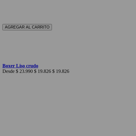
AGREGAR AL CARRITO
Azul Marino
Negro
Gris Oscuro
Verde
Blanco
Boxer Liso crudo
Desde
$ 23.990
$ 19.826
$ 19.826
Azul Marino
Negro
Gris Oscuro
Verde
Blanco
Azul Marino
Negro
Gris Oscuro
Verde