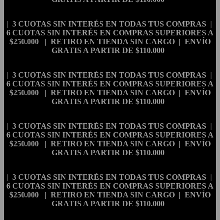
| 3 CUOTAS SIN INTERÉS EN TODAS TUS COMPRAS |
6 CUOTAS SIN INTERÉS EN COMPRAS SUPERIORES A
$250.000 | RETIRO EN TIENDA SIN CARGO | ENVÍO
GRATIS A PARTIR DE $110.000
| 3 CUOTAS SIN INTERÉS EN TODAS TUS COMPRAS |
6 CUOTAS SIN INTERÉS EN COMPRAS SUPERIORES A
$250.000 | RETIRO EN TIENDA SIN CARGO | ENVÍO
GRATIS A PARTIR DE $110.000
| 3 CUOTAS SIN INTERÉS EN TODAS TUS COMPRAS |
6 CUOTAS SIN INTERÉS EN COMPRAS SUPERIORES A
$250.000 | RETIRO EN TIENDA SIN CARGO | ENVÍO
GRATIS A PARTIR DE $110.000
| 3 CUOTAS SIN INTERÉS EN TODAS TUS COMPRAS |
6 CUOTAS SIN INTERÉS EN COMPRAS SUPERIORES A
$250.000 | RETIRO EN TIENDA SIN CARGO | ENVÍO
GRATIS A PARTIR DE $110.000