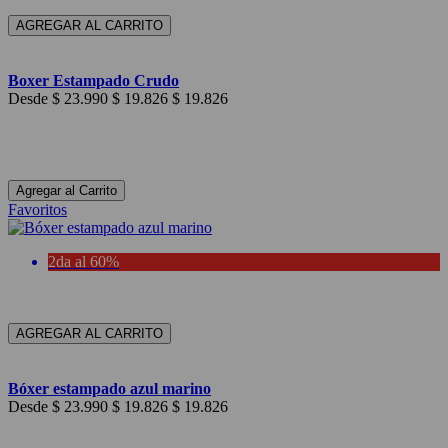
AGREGAR AL CARRITO
Azul Marino
Boxer Estampado Crudo
Desde
$ 23.990
$ 19.826
$ 19.826
Azul Marino
Azul Marino
Agregar al Carrito
Favoritos
2da al 60%
AGREGAR AL CARRITO
Bordó
Bóxer estampado azul marino
Desde
$ 23.990
$ 19.826
$ 19.826
Bordó