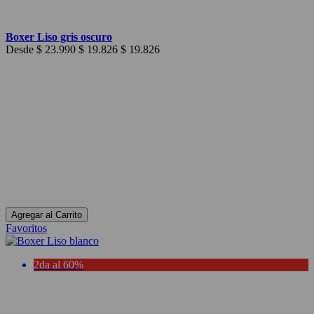
Blanco
Crudo
Boxer Liso gris oscuro
Desde
$ 23.990
$ 19.826
$ 19.826
Azul Marino
Negro
Verde
Blanco
Crudo
Azul Marino
Negro
Verde
Blanco
Crudo
Agregar al Carrito
Favoritos
2da al 60%