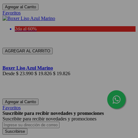
Azulino
Agregar al Carrito
Favoritos
2da al 60%
AGREGAR AL CARRITO
Negro
Boxer Liso Azul Marino
Desde
$ 23.990
$ 19.826
$ 19.826
Negro
Negro
Agregar al Carrito
Favoritos
Suscribite para recibir novedades y promociones
Suscribite para recibir novedades y promociones
Suscribirse