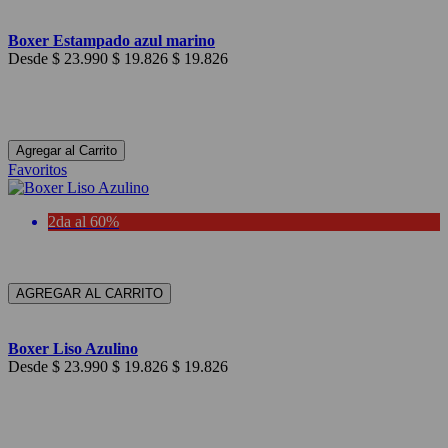
Crudo
Boxer Estampado azul marino
Desde
$ 23.990
$ 19.826
$ 19.826
Crudo
Crudo
Agregar al Carrito
Favoritos
2da al 60%
AGREGAR AL CARRITO
Tostado
Boxer Liso Azulino
Desde
$ 23.990
$ 19.826
$ 19.826
Tostado
Tostado