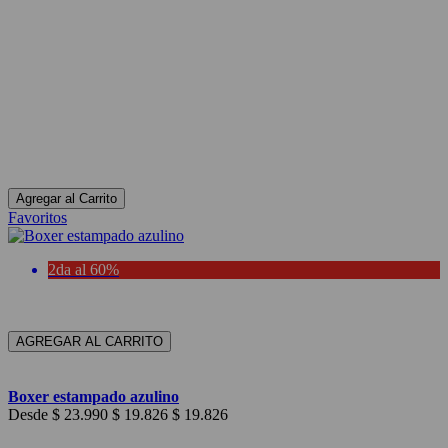
Gris Oscuro
Verde
Blanco
Crudo
Azul Marino
Gris Oscuro
Verde
Blanco
Crudo
Agregar al Carrito
Favoritos
2da al 60%
AGREGAR AL CARRITO
Verde
Boxer estampado azulino
Desde
$ 23.990
$ 19.826
$ 19.826