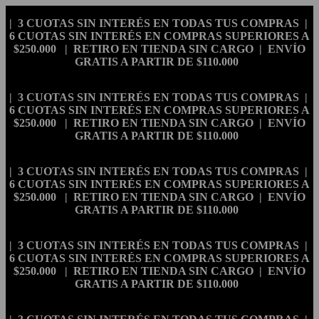
| 3 CUOTAS SIN INTERÉS EN TODAS TUS COMPRAS |
6 CUOTAS SIN INTERÉS EN COMPRAS SUPERIORES A
$250.000 | RETIRO EN TIENDA SIN CARGO | ENVÍO
GRATIS A PARTIR DE $110.000
| 3 CUOTAS SIN INTERÉS EN TODAS TUS COMPRAS |
6 CUOTAS SIN INTERÉS EN COMPRAS SUPERIORES A
$250.000 | RETIRO EN TIENDA SIN CARGO | ENVÍO
GRATIS A PARTIR DE $110.000
| 3 CUOTAS SIN INTERÉS EN TODAS TUS COMPRAS |
6 CUOTAS SIN INTERÉS EN COMPRAS SUPERIORES A
$250.000 | RETIRO EN TIENDA SIN CARGO | ENVÍO
GRATIS A PARTIR DE $110.000
| 3 CUOTAS SIN INTERÉS EN TODAS TUS COMPRAS |
6 CUOTAS SIN INTERÉS EN COMPRAS SUPERIORES A
$250.000 | RETIRO EN TIENDA SIN CARGO | ENVÍO
GRATIS A PARTIR DE $110.000