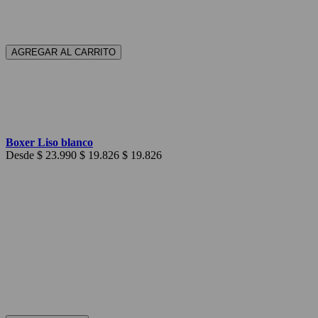
AGREGAR AL CARRITO
Azul Marino
Negro
Gris Oscuro
Verde
Crudo
Boxer Liso blanco
Desde
$ 23.990
$ 19.826
$ 19.826
Azul Marino
Negro
Gris Oscuro
Verde
Crudo
Azul Marino
Negro
Gris Oscuro
Verde
Crudo