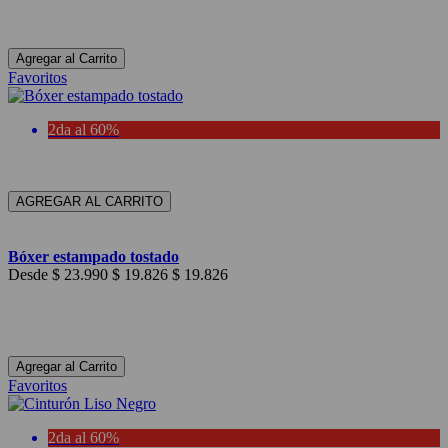
Verde
Verde
Agregar al Carrito
Favoritos
2da al 60%
AGREGAR AL CARRITO
Gris Oscuro
Bóxer estampado tostado
Desde
$ 23.990
$ 19.826
$ 19.826
Gris Oscuro
Gris Oscuro
Agregar al Carrito
Favoritos
2da al 60%