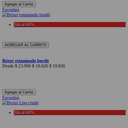
Agregar al Carrito
Favoritos
2da al 60%
AGREGAR AL CARRITO
Azul Marino
Bóxer estampado bordó
Desde
$ 23.990
$ 19.826
$ 19.826
Azul Marino
Azul Marino
Agregar al Carrito
Favoritos
2da al 60%