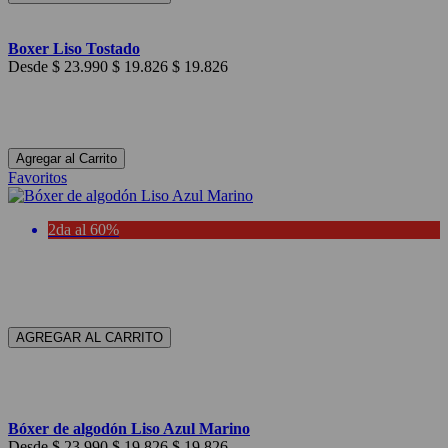
Azulino
Boxer Liso Tostado
Desde
$ 23.990
$ 19.826
$ 19.826
Azulino
Azulino
Agregar al Carrito
Favoritos
2da al 60%
AGREGAR AL CARRITO
Negro
Blanco
Gris Melange
Bóxer de algodón Liso Azul Marino
Desde
$ 23.990
$ 19.826
$ 19.826