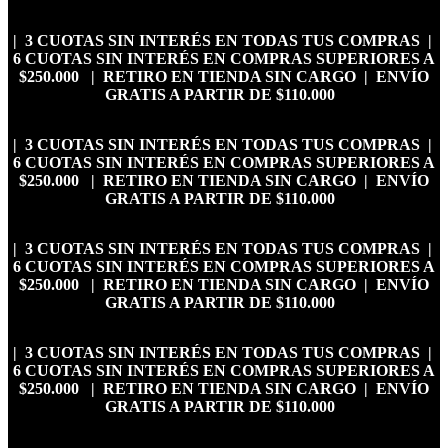
| 3 CUOTAS SIN INTERÉS EN TODAS TUS COMPRAS |
6 CUOTAS SIN INTERÉS EN COMPRAS SUPERIORES A
$250.000 | RETIRO EN TIENDA SIN CARGO | ENVÍO
GRATIS A PARTIR DE $110.000
| 3 CUOTAS SIN INTERÉS EN TODAS TUS COMPRAS |
6 CUOTAS SIN INTERÉS EN COMPRAS SUPERIORES A
$250.000 | RETIRO EN TIENDA SIN CARGO | ENVÍO
GRATIS A PARTIR DE $110.000
| 3 CUOTAS SIN INTERÉS EN TODAS TUS COMPRAS |
6 CUOTAS SIN INTERÉS EN COMPRAS SUPERIORES A
$250.000 | RETIRO EN TIENDA SIN CARGO | ENVÍO
GRATIS A PARTIR DE $110.000
| 3 CUOTAS SIN INTERÉS EN TODAS TUS COMPRAS |
6 CUOTAS SIN INTERÉS EN COMPRAS SUPERIORES A
$250.000 | RETIRO EN TIENDA SIN CARGO | ENVÍO
GRATIS A PARTIR DE $110.000