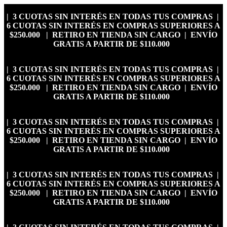
| 3 CUOTAS SIN INTERÉS EN TODAS TUS COMPRAS |
6 CUOTAS SIN INTERÉS EN COMPRAS SUPERIORES A
$250.000 | RETIRO EN TIENDA SIN CARGO | ENVÍO
GRATIS A PARTIR DE $110.000
| 3 CUOTAS SIN INTERÉS EN TODAS TUS COMPRAS |
6 CUOTAS SIN INTERÉS EN COMPRAS SUPERIORES A
$250.000 | RETIRO EN TIENDA SIN CARGO | ENVÍO
GRATIS A PARTIR DE $110.000
| 3 CUOTAS SIN INTERÉS EN TODAS TUS COMPRAS |
6 CUOTAS SIN INTERÉS EN COMPRAS SUPERIORES A
$250.000 | RETIRO EN TIENDA SIN CARGO | ENVÍO
GRATIS A PARTIR DE $110.000
| 3 CUOTAS SIN INTERÉS EN TODAS TUS COMPRAS |
6 CUOTAS SIN INTERÉS EN COMPRAS SUPERIORES A
$250.000 | RETIRO EN TIENDA SIN CARGO | ENVÍO
GRATIS A PARTIR DE $110.000