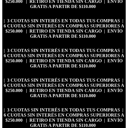
$250.000 | RETIRO EN TIENDA SIN CARGO | ENVÍO
GRATIS A PARTIR DE $110.000
| 3 CUOTAS SIN INTERÉS EN TODAS TUS COMPRAS |
6 CUOTAS SIN INTERÉS EN COMPRAS SUPERIORES A
$250.000 | RETIRO EN TIENDA SIN CARGO | ENVÍO
GRATIS A PARTIR DE $110.000
| 3 CUOTAS SIN INTERÉS EN TODAS TUS COMPRAS |
6 CUOTAS SIN INTERÉS EN COMPRAS SUPERIORES A
$250.000 | RETIRO EN TIENDA SIN CARGO | ENVÍO
GRATIS A PARTIR DE $110.000
| 3 CUOTAS SIN INTERÉS EN TODAS TUS COMPRAS |
6 CUOTAS SIN INTERÉS EN COMPRAS SUPERIORES A
$250.000 | RETIRO EN TIENDA SIN CARGO | ENVÍO
GRATIS A PARTIR DE $110.000
| 3 CUOTAS SIN INTERÉS EN TODAS TUS COMPRAS |
6 CUOTAS SIN INTERÉS EN COMPRAS SUPERIORES A
$250.000 | RETIRO EN TIENDA SIN CARGO | ENVÍO
GRATIS A PARTIR DE $110.000