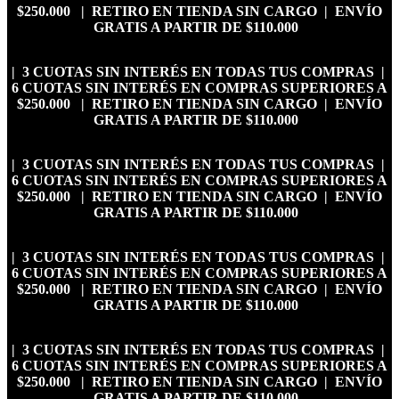
$250.000 | RETIRO EN TIENDA SIN CARGO | ENVÍO
GRATIS A PARTIR DE $110.000
| 3 CUOTAS SIN INTERÉS EN TODAS TUS COMPRAS |
6 CUOTAS SIN INTERÉS EN COMPRAS SUPERIORES A
$250.000 | RETIRO EN TIENDA SIN CARGO | ENVÍO
GRATIS A PARTIR DE $110.000
| 3 CUOTAS SIN INTERÉS EN TODAS TUS COMPRAS |
6 CUOTAS SIN INTERÉS EN COMPRAS SUPERIORES A
$250.000 | RETIRO EN TIENDA SIN CARGO | ENVÍO
GRATIS A PARTIR DE $110.000
| 3 CUOTAS SIN INTERÉS EN TODAS TUS COMPRAS |
6 CUOTAS SIN INTERÉS EN COMPRAS SUPERIORES A
$250.000 | RETIRO EN TIENDA SIN CARGO | ENVÍO
GRATIS A PARTIR DE $110.000
| 3 CUOTAS SIN INTERÉS EN TODAS TUS COMPRAS |
6 CUOTAS SIN INTERÉS EN COMPRAS SUPERIORES A
$250.000 | RETIRO EN TIENDA SIN CARGO | ENVÍO
GRATIS A PARTIR DE $110.000