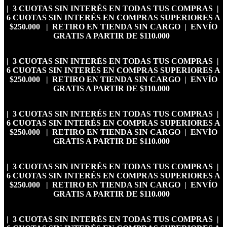
| 3 CUOTAS SIN INTERÉS EN TODAS TUS COMPRAS |
6 CUOTAS SIN INTERÉS EN COMPRAS SUPERIORES A
$250.000 | RETIRO EN TIENDA SIN CARGO | ENVÍO
GRATIS A PARTIR DE $110.000
| 3 CUOTAS SIN INTERÉS EN TODAS TUS COMPRAS |
6 CUOTAS SIN INTERÉS EN COMPRAS SUPERIORES A
$250.000 | RETIRO EN TIENDA SIN CARGO | ENVÍO
GRATIS A PARTIR DE $110.000
| 3 CUOTAS SIN INTERÉS EN TODAS TUS COMPRAS |
6 CUOTAS SIN INTERÉS EN COMPRAS SUPERIORES A
$250.000 | RETIRO EN TIENDA SIN CARGO | ENVÍO
GRATIS A PARTIR DE $110.000
| 3 CUOTAS SIN INTERÉS EN TODAS TUS COMPRAS |
6 CUOTAS SIN INTERÉS EN COMPRAS SUPERIORES A
$250.000 | RETIRO EN TIENDA SIN CARGO | ENVÍO
GRATIS A PARTIR DE $110.000
| 3 CUOTAS SIN INTERÉS EN TODAS TUS COMPRAS |