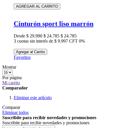
AGREGAR AL CARRITO
Cinturón sport liso marrón
Desde
$ 29.990
$ 24.785
$ 24.785
3 cuotas sin interés de
$ 9.997
CFT 0%
Agregar al Carrito
Favoritos
Mostrar
Por página
Mi carrito
Comparador
Eliminar este artículo
Comparar
Eliminar todos
Suscribite para recibir novedades y promociones
Suscribite para recibir novedades y promociones