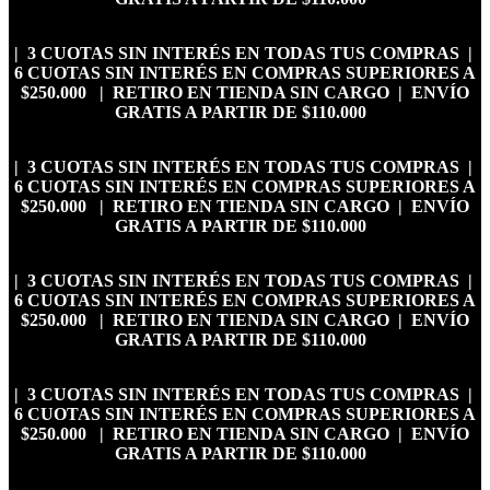
| 3 CUOTAS SIN INTERÉS EN TODAS TUS COMPRAS |
6 CUOTAS SIN INTERÉS EN COMPRAS SUPERIORES A
$250.000 | RETIRO EN TIENDA SIN CARGO | ENVÍO
GRATIS A PARTIR DE $110.000
| 3 CUOTAS SIN INTERÉS EN TODAS TUS COMPRAS |
6 CUOTAS SIN INTERÉS EN COMPRAS SUPERIORES A
$250.000 | RETIRO EN TIENDA SIN CARGO | ENVÍO
GRATIS A PARTIR DE $110.000
| 3 CUOTAS SIN INTERÉS EN TODAS TUS COMPRAS |
6 CUOTAS SIN INTERÉS EN COMPRAS SUPERIORES A
$250.000 | RETIRO EN TIENDA SIN CARGO | ENVÍO
GRATIS A PARTIR DE $110.000
| 3 CUOTAS SIN INTERÉS EN TODAS TUS COMPRAS |
6 CUOTAS SIN INTERÉS EN COMPRAS SUPERIORES A
$250.000 | RETIRO EN TIENDA SIN CARGO | ENVÍO
GRATIS A PARTIR DE $110.000