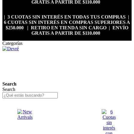
GRATIS A PARTIR DE $110.000
| 3 CUOTAS SIN INTERÉS EN TODAS TUS COMPRAS |
6 CUOTAS SIN INTERÉS EN COMPRAS SUPERIORES A
$250.000 | RETIRO EN TIENDA SIN CARGO | ENVÍO
GRATIS A PARTIR DE $110.000
Categorías
Search
Search