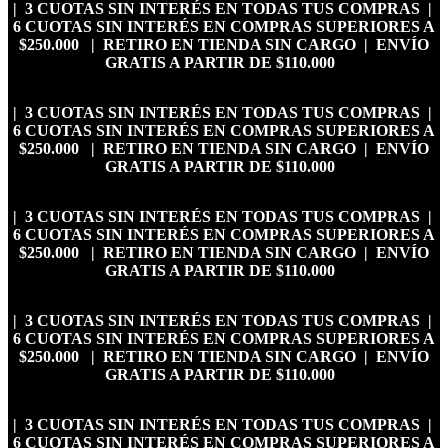
| 3 CUOTAS SIN INTERÉS EN TODAS TUS COMPRAS |
6 CUOTAS SIN INTERÉS EN COMPRAS SUPERIORES A
$250.000 | RETIRO EN TIENDA SIN CARGO | ENVÍO
GRATIS A PARTIR DE $110.000
| 3 CUOTAS SIN INTERÉS EN TODAS TUS COMPRAS |
6 CUOTAS SIN INTERÉS EN COMPRAS SUPERIORES A
$250.000 | RETIRO EN TIENDA SIN CARGO | ENVÍO
GRATIS A PARTIR DE $110.000
| 3 CUOTAS SIN INTERÉS EN TODAS TUS COMPRAS |
6 CUOTAS SIN INTERÉS EN COMPRAS SUPERIORES A
$250.000 | RETIRO EN TIENDA SIN CARGO | ENVÍO
GRATIS A PARTIR DE $110.000
| 3 CUOTAS SIN INTERÉS EN TODAS TUS COMPRAS |
6 CUOTAS SIN INTERÉS EN COMPRAS SUPERIORES A
$250.000 | RETIRO EN TIENDA SIN CARGO | ENVÍO
GRATIS A PARTIR DE $110.000
| 3 CUOTAS SIN INTERÉS EN TODAS TUS COMPRAS |
6 CUOTAS SIN INTERÉS EN COMPRAS SUPERIORES A