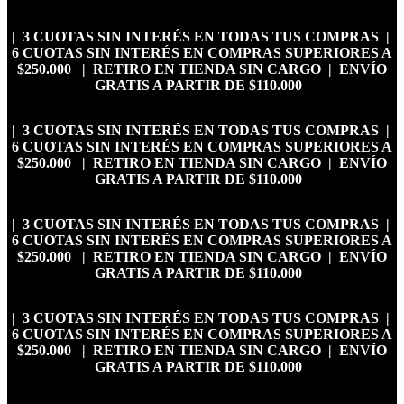
| 3 CUOTAS SIN INTERÉS EN TODAS TUS COMPRAS |
6 CUOTAS SIN INTERÉS EN COMPRAS SUPERIORES A
$250.000 | RETIRO EN TIENDA SIN CARGO | ENVÍO
GRATIS A PARTIR DE $110.000
| 3 CUOTAS SIN INTERÉS EN TODAS TUS COMPRAS |
6 CUOTAS SIN INTERÉS EN COMPRAS SUPERIORES A
$250.000 | RETIRO EN TIENDA SIN CARGO | ENVÍO
GRATIS A PARTIR DE $110.000
| 3 CUOTAS SIN INTERÉS EN TODAS TUS COMPRAS |
6 CUOTAS SIN INTERÉS EN COMPRAS SUPERIORES A
$250.000 | RETIRO EN TIENDA SIN CARGO | ENVÍO
GRATIS A PARTIR DE $110.000
| 3 CUOTAS SIN INTERÉS EN TODAS TUS COMPRAS |
6 CUOTAS SIN INTERÉS EN COMPRAS SUPERIORES A
$250.000 | RETIRO EN TIENDA SIN CARGO | ENVÍO
GRATIS A PARTIR DE $110.000