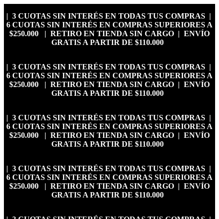
| 3 CUOTAS SIN INTERÉS EN TODAS TUS COMPRAS |
6 CUOTAS SIN INTERÉS EN COMPRAS SUPERIORES A
$250.000 | RETIRO EN TIENDA SIN CARGO | ENVÍO
GRATIS A PARTIR DE $110.000
| 3 CUOTAS SIN INTERÉS EN TODAS TUS COMPRAS |
6 CUOTAS SIN INTERÉS EN COMPRAS SUPERIORES A
$250.000 | RETIRO EN TIENDA SIN CARGO | ENVÍO
GRATIS A PARTIR DE $110.000
| 3 CUOTAS SIN INTERÉS EN TODAS TUS COMPRAS |
6 CUOTAS SIN INTERÉS EN COMPRAS SUPERIORES A
$250.000 | RETIRO EN TIENDA SIN CARGO | ENVÍO
GRATIS A PARTIR DE $110.000
| 3 CUOTAS SIN INTERÉS EN TODAS TUS COMPRAS |
6 CUOTAS SIN INTERÉS EN COMPRAS SUPERIORES A
$250.000 | RETIRO EN TIENDA SIN CARGO | ENVÍO
GRATIS A PARTIR DE $110.000