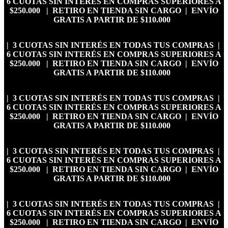
6 CUOTAS SIN INTERÉS EN COMPRAS SUPERIORES A
$250.000 | RETIRO EN TIENDA SIN CARGO | ENVÍO
GRATIS A PARTIR DE $110.000
| 3 CUOTAS SIN INTERÉS EN TODAS TUS COMPRAS |
6 CUOTAS SIN INTERÉS EN COMPRAS SUPERIORES A
$250.000 | RETIRO EN TIENDA SIN CARGO | ENVÍO
GRATIS A PARTIR DE $110.000
| 3 CUOTAS SIN INTERÉS EN TODAS TUS COMPRAS |
6 CUOTAS SIN INTERÉS EN COMPRAS SUPERIORES A
$250.000 | RETIRO EN TIENDA SIN CARGO | ENVÍO
GRATIS A PARTIR DE $110.000
| 3 CUOTAS SIN INTERÉS EN TODAS TUS COMPRAS |
6 CUOTAS SIN INTERÉS EN COMPRAS SUPERIORES A
$250.000 | RETIRO EN TIENDA SIN CARGO | ENVÍO
GRATIS A PARTIR DE $110.000
| 3 CUOTAS SIN INTERÉS EN TODAS TUS COMPRAS |
6 CUOTAS SIN INTERÉS EN COMPRAS SUPERIORES A
$250.000 | RETIRO EN TIENDA SIN CARGO | ENVÍO