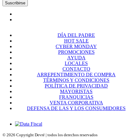
Suscribirse
DÍA DEL PADRE
HOT SALE
CYBER MONDAY
PROMOCIONES
AYUDA
LOCALES
CONTACTO
ARREPENTIMIENTO DE COMPRA
TÉRMINOS Y CONDICIONES
POLÍTICA DE PRIVACIDAD
MAYORISTAS
FRANQUICIAS
VENTA CORPORATIVA
DEFENSA DE LAS Y LOS CONSUMIDORES
© 2026 Copyright Devré | todos los derechos reservados