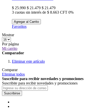
$ 25.990
$ 21.479
$ 21.479
3 cuotas sin interés de
$ 8.663
CFT 0%
Agregar al Carrito
Favoritos
Mostrar
Por página
Mi carrito
Comparador
Eliminar este artículo
Comparar
Eliminar todos
Suscribite para recibir novedades y promociones
Suscribite para recibir novedades y promociones
Suscribirse