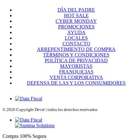
DÍA DEL PADRE
HOT SALE
CYBER MONDAY
PROMOCIONES
AYUDA
LOCALES
CONTACTO
ARREPENTIMIENTO DE COMPRA
TÉRMINOS Y CONDICIONES
POLÍTICA DE PRIVACIDAD
MAYORISTAS
FRANQUICIAS
VENTA CORPORATIVA
DEFENSA DE LAS Y LOS CONSUMIDORES
© 2026 Copyright Devré | todos los derechos reservados
Compra 100% Segura