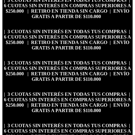
| 3 CUOTAS SIN INTERÉS EN TODAS TUS COMPRAS |
6 CUOTAS SIN INTERÉS EN COMPRAS SUPERIORES A
$250.000 | RETIRO EN TIENDA SIN CARGO | ENVÍO
GRATIS A PARTIR DE $110.000
| 3 CUOTAS SIN INTERÉS EN TODAS TUS COMPRAS |
6 CUOTAS SIN INTERÉS EN COMPRAS SUPERIORES A
$250.000 | RETIRO EN TIENDA SIN CARGO | ENVÍO
GRATIS A PARTIR DE $110.000
| 3 CUOTAS SIN INTERÉS EN TODAS TUS COMPRAS |
6 CUOTAS SIN INTERÉS EN COMPRAS SUPERIORES A
$250.000 | RETIRO EN TIENDA SIN CARGO | ENVÍO
GRATIS A PARTIR DE $110.000
| 3 CUOTAS SIN INTERÉS EN TODAS TUS COMPRAS |
6 CUOTAS SIN INTERÉS EN COMPRAS SUPERIORES A
$250.000 | RETIRO EN TIENDA SIN CARGO | ENVÍO
GRATIS A PARTIR DE $110.000
| 3 CUOTAS SIN INTERÉS EN TODAS TUS COMPRAS |
6 CUOTAS SIN INTERÉS EN COMPRAS SUPERIORES A