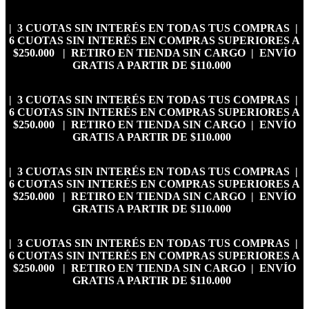
| 3 CUOTAS SIN INTERÉS EN TODAS TUS COMPRAS |
6 CUOTAS SIN INTERÉS EN COMPRAS SUPERIORES A
$250.000 | RETIRO EN TIENDA SIN CARGO | ENVÍO
GRATIS A PARTIR DE $110.000
| 3 CUOTAS SIN INTERÉS EN TODAS TUS COMPRAS |
6 CUOTAS SIN INTERÉS EN COMPRAS SUPERIORES A
$250.000 | RETIRO EN TIENDA SIN CARGO | ENVÍO
GRATIS A PARTIR DE $110.000
| 3 CUOTAS SIN INTERÉS EN TODAS TUS COMPRAS |
6 CUOTAS SIN INTERÉS EN COMPRAS SUPERIORES A
$250.000 | RETIRO EN TIENDA SIN CARGO | ENVÍO
GRATIS A PARTIR DE $110.000
| 3 CUOTAS SIN INTERÉS EN TODAS TUS COMPRAS |
6 CUOTAS SIN INTERÉS EN COMPRAS SUPERIORES A
$250.000 | RETIRO EN TIENDA SIN CARGO | ENVÍO
GRATIS A PARTIR DE $110.000