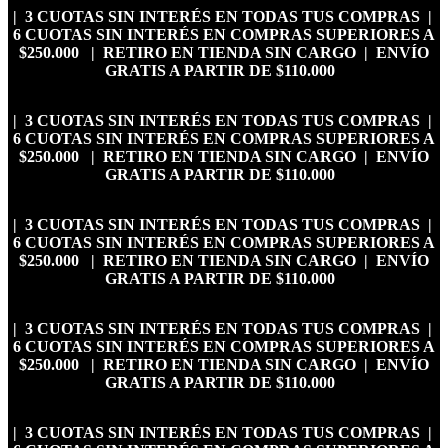
| 3 CUOTAS SIN INTERÉS EN TODAS TUS COMPRAS |
6 CUOTAS SIN INTERÉS EN COMPRAS SUPERIORES A
$250.000 | RETIRO EN TIENDA SIN CARGO | ENVÍO
GRATIS A PARTIR DE $110.000
| 3 CUOTAS SIN INTERÉS EN TODAS TUS COMPRAS |
6 CUOTAS SIN INTERÉS EN COMPRAS SUPERIORES A
$250.000 | RETIRO EN TIENDA SIN CARGO | ENVÍO
GRATIS A PARTIR DE $110.000
| 3 CUOTAS SIN INTERÉS EN TODAS TUS COMPRAS |
6 CUOTAS SIN INTERÉS EN COMPRAS SUPERIORES A
$250.000 | RETIRO EN TIENDA SIN CARGO | ENVÍO
GRATIS A PARTIR DE $110.000
| 3 CUOTAS SIN INTERÉS EN TODAS TUS COMPRAS |
6 CUOTAS SIN INTERÉS EN COMPRAS SUPERIORES A
$250.000 | RETIRO EN TIENDA SIN CARGO | ENVÍO
GRATIS A PARTIR DE $110.000
| 3 CUOTAS SIN INTERÉS EN TODAS TUS COMPRAS |