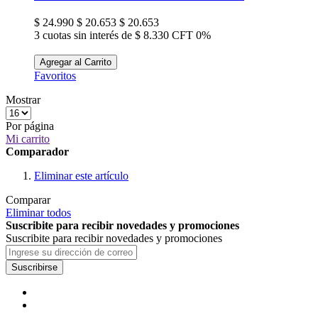
$ 24.990
$ 20.653
$ 20.653
3 cuotas sin interés de
$ 8.330
CFT 0%
Agregar al Carrito
Favoritos
Mostrar
Por página
Mi carrito
Comparador
Eliminar este artículo
Comparar
Eliminar todos
Suscribite para recibir novedades y promociones
Suscribite para recibir novedades y promociones
Suscribirse