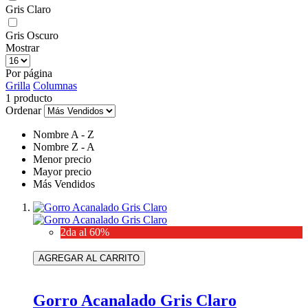
Gris Claro
Gris Oscuro
Mostrar
Por página
Grilla
Columnas
1 producto
Ordenar
Nombre A - Z
Nombre Z - A
Menor precio
Mayor precio
Más Vendidos
2da al 60%
AGREGAR AL CARRITO
Gorro Acanalado Gris Claro