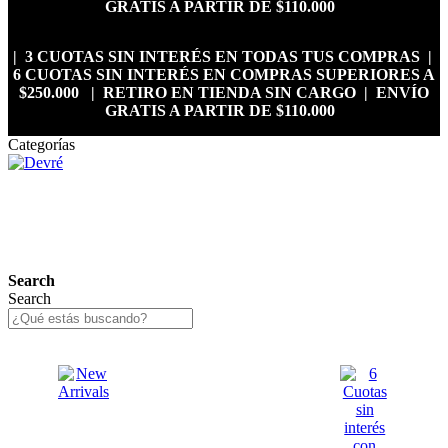
GRATIS A PARTIR DE $110.000
| 3 CUOTAS SIN INTERÉS EN TODAS TUS COMPRAS |
6 CUOTAS SIN INTERÉS EN COMPRAS SUPERIORES A
$250.000 | RETIRO EN TIENDA SIN CARGO | ENVÍO
GRATIS A PARTIR DE $110.000
Categorías
Search
Search