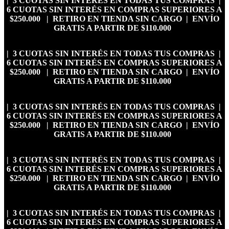
| 3 CUOTAS SIN INTERÉS EN TODAS TUS COMPRAS |
6 CUOTAS SIN INTERÉS EN COMPRAS SUPERIORES A
$250.000 | RETIRO EN TIENDA SIN CARGO | ENVÍO
GRATIS A PARTIR DE $110.000
| 3 CUOTAS SIN INTERÉS EN TODAS TUS COMPRAS |
6 CUOTAS SIN INTERÉS EN COMPRAS SUPERIORES A
$250.000 | RETIRO EN TIENDA SIN CARGO | ENVÍO
GRATIS A PARTIR DE $110.000
| 3 CUOTAS SIN INTERÉS EN TODAS TUS COMPRAS |
6 CUOTAS SIN INTERÉS EN COMPRAS SUPERIORES A
$250.000 | RETIRO EN TIENDA SIN CARGO | ENVÍO
GRATIS A PARTIR DE $110.000
| 3 CUOTAS SIN INTERÉS EN TODAS TUS COMPRAS |
6 CUOTAS SIN INTERÉS EN COMPRAS SUPERIORES A
$250.000 | RETIRO EN TIENDA SIN CARGO | ENVÍO
GRATIS A PARTIR DE $110.000
| 3 CUOTAS SIN INTERÉS EN TODAS TUS COMPRAS |
6 CUOTAS SIN INTERÉS EN COMPRAS SUPERIORES A