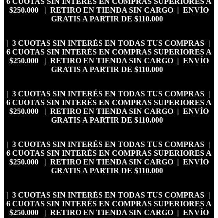
6 CUOTAS SIN INTERÉS EN COMPRAS SUPERIORES A
$250.000 | RETIRO EN TIENDA SIN CARGO | ENVÍO
GRATIS A PARTIR DE $110.000
| 3 CUOTAS SIN INTERÉS EN TODAS TUS COMPRAS |
6 CUOTAS SIN INTERÉS EN COMPRAS SUPERIORES A
$250.000 | RETIRO EN TIENDA SIN CARGO | ENVÍO
GRATIS A PARTIR DE $110.000
| 3 CUOTAS SIN INTERÉS EN TODAS TUS COMPRAS |
6 CUOTAS SIN INTERÉS EN COMPRAS SUPERIORES A
$250.000 | RETIRO EN TIENDA SIN CARGO | ENVÍO
GRATIS A PARTIR DE $110.000
| 3 CUOTAS SIN INTERÉS EN TODAS TUS COMPRAS |
6 CUOTAS SIN INTERÉS EN COMPRAS SUPERIORES A
$250.000 | RETIRO EN TIENDA SIN CARGO | ENVÍO
GRATIS A PARTIR DE $110.000
| 3 CUOTAS SIN INTERÉS EN TODAS TUS COMPRAS |
6 CUOTAS SIN INTERÉS EN COMPRAS SUPERIORES A
$250.000 | RETIRO EN TIENDA SIN CARGO | ENVÍO