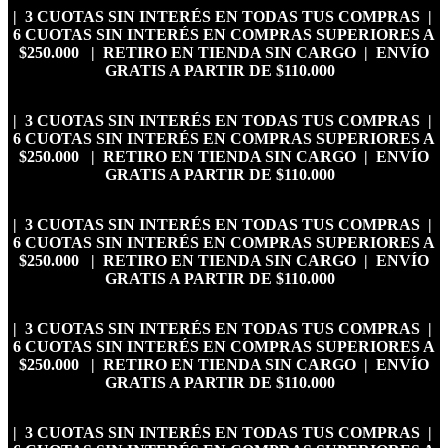
| 3 CUOTAS SIN INTERÉS EN TODAS TUS COMPRAS |
6 CUOTAS SIN INTERÉS EN COMPRAS SUPERIORES A
$250.000 | RETIRO EN TIENDA SIN CARGO | ENVÍO
GRATIS A PARTIR DE $110.000
| 3 CUOTAS SIN INTERÉS EN TODAS TUS COMPRAS |
6 CUOTAS SIN INTERÉS EN COMPRAS SUPERIORES A
$250.000 | RETIRO EN TIENDA SIN CARGO | ENVÍO
GRATIS A PARTIR DE $110.000
| 3 CUOTAS SIN INTERÉS EN TODAS TUS COMPRAS |
6 CUOTAS SIN INTERÉS EN COMPRAS SUPERIORES A
$250.000 | RETIRO EN TIENDA SIN CARGO | ENVÍO
GRATIS A PARTIR DE $110.000
| 3 CUOTAS SIN INTERÉS EN TODAS TUS COMPRAS |
6 CUOTAS SIN INTERÉS EN COMPRAS SUPERIORES A
$250.000 | RETIRO EN TIENDA SIN CARGO | ENVÍO
GRATIS A PARTIR DE $110.000
| 3 CUOTAS SIN INTERÉS EN TODAS TUS COMPRAS |