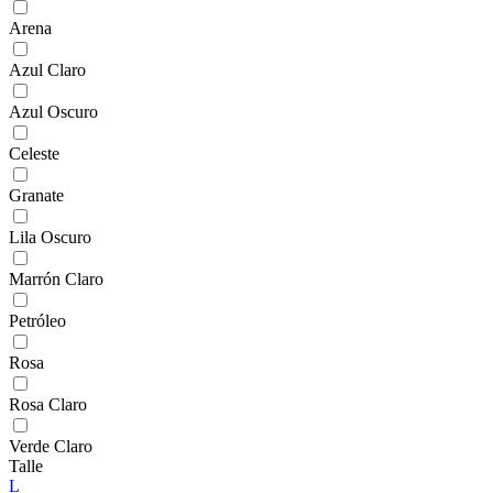
Arena
Azul Claro
Azul Oscuro
Celeste
Granate
Lila Oscuro
Marrón Claro
Petróleo
Rosa
Rosa Claro
Verde Claro
Talle
L