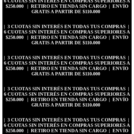
6 CUOTAS SIN INTERÉS EN COMPRAS SUPERIORES A
$250.000 | RETIRO EN TIENDA SIN CARGO | ENVÍO
GRATIS A PARTIR DE $110.000
| 3 CUOTAS SIN INTERÉS EN TODAS TUS COMPRAS |
6 CUOTAS SIN INTERÉS EN COMPRAS SUPERIORES A
$250.000 | RETIRO EN TIENDA SIN CARGO | ENVÍO
GRATIS A PARTIR DE $110.000
| 3 CUOTAS SIN INTERÉS EN TODAS TUS COMPRAS |
6 CUOTAS SIN INTERÉS EN COMPRAS SUPERIORES A
$250.000 | RETIRO EN TIENDA SIN CARGO | ENVÍO
GRATIS A PARTIR DE $110.000
| 3 CUOTAS SIN INTERÉS EN TODAS TUS COMPRAS |
6 CUOTAS SIN INTERÉS EN COMPRAS SUPERIORES A
$250.000 | RETIRO EN TIENDA SIN CARGO | ENVÍO
GRATIS A PARTIR DE $110.000
| 3 CUOTAS SIN INTERÉS EN TODAS TUS COMPRAS |
6 CUOTAS SIN INTERÉS EN COMPRAS SUPERIORES A
$250.000 | RETIRO EN TIENDA SIN CARGO | ENVÍO