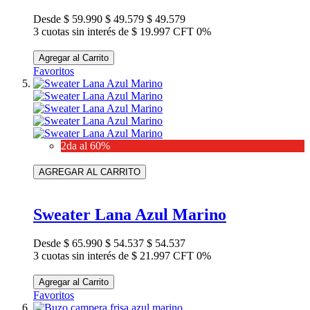
Desde
$ 59.990
$ 49.579
$ 49.579
3 cuotas sin interés de
$ 19.997
CFT 0%
Agregar al Carrito
Favoritos
2da al 60%
AGREGAR AL CARRITO
Sweater Lana Azul Marino
Desde
$ 65.990
$ 54.537
$ 54.537
3 cuotas sin interés de
$ 21.997
CFT 0%
Agregar al Carrito
Favoritos