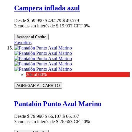
Campera inflada azul
Desde
$ 59.990
$ 49.579
$ 49.579
3 cuotas sin interés de
$ 19.997
CFT 0%
Agregar al Carrito
Favoritos
2da al 60%
AGREGAR AL CARRITO
Pantalón Punto Azul Marino
Desde
$ 79.990
$ 66.107
$ 66.107
3 cuotas sin interés de
$ 26.663
CFT 0%