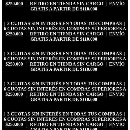
$250.000 | RETIRO EN TIENDA SIN CARGO | ENVÍO
GRATIS A PARTIR DE $110.000
| 3 CUOTAS SIN INTERÉS EN TODAS TUS COMPRAS |
6 CUOTAS SIN INTERÉS EN COMPRAS SUPERIORES A
$250.000 | RETIRO EN TIENDA SIN CARGO | ENVÍO
GRATIS A PARTIR DE $110.000
| 3 CUOTAS SIN INTERÉS EN TODAS TUS COMPRAS |
6 CUOTAS SIN INTERÉS EN COMPRAS SUPERIORES A
$250.000 | RETIRO EN TIENDA SIN CARGO | ENVÍO
GRATIS A PARTIR DE $110.000
| 3 CUOTAS SIN INTERÉS EN TODAS TUS COMPRAS |
6 CUOTAS SIN INTERÉS EN COMPRAS SUPERIORES A
$250.000 | RETIRO EN TIENDA SIN CARGO | ENVÍO
GRATIS A PARTIR DE $110.000
| 3 CUOTAS SIN INTERÉS EN TODAS TUS COMPRAS |
6 CUOTAS SIN INTERÉS EN COMPRAS SUPERIORES A
$250.000 | RETIRO EN TIENDA SIN CARGO | ENVÍO
GRATIS A PARTIR DE $110.000