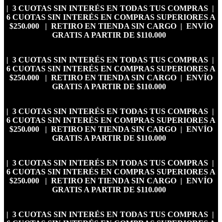
| 3 CUOTAS SIN INTERÉS EN TODAS TUS COMPRAS |
6 CUOTAS SIN INTERÉS EN COMPRAS SUPERIORES A
$250.000 | RETIRO EN TIENDA SIN CARGO | ENVÍO
GRATIS A PARTIR DE $110.000
| 3 CUOTAS SIN INTERÉS EN TODAS TUS COMPRAS |
6 CUOTAS SIN INTERÉS EN COMPRAS SUPERIORES A
$250.000 | RETIRO EN TIENDA SIN CARGO | ENVÍO
GRATIS A PARTIR DE $110.000
| 3 CUOTAS SIN INTERÉS EN TODAS TUS COMPRAS |
6 CUOTAS SIN INTERÉS EN COMPRAS SUPERIORES A
$250.000 | RETIRO EN TIENDA SIN CARGO | ENVÍO
GRATIS A PARTIR DE $110.000
| 3 CUOTAS SIN INTERÉS EN TODAS TUS COMPRAS |
6 CUOTAS SIN INTERÉS EN COMPRAS SUPERIORES A
$250.000 | RETIRO EN TIENDA SIN CARGO | ENVÍO
GRATIS A PARTIR DE $110.000
| 3 CUOTAS SIN INTERÉS EN TODAS TUS COMPRAS |