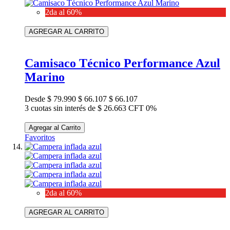
2da al 60%
AGREGAR AL CARRITO
Camisaco Técnico Performance Azul
Marino
Desde
$ 79.990
$ 66.107
$ 66.107
3 cuotas sin interés de
$ 26.663
CFT 0%
Agregar al Carrito
Favoritos
2da al 60%
AGREGAR AL CARRITO