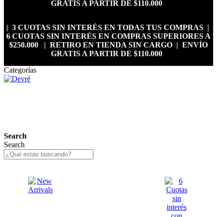
GRATIS A PARTIR DE $110.000
| 3 CUOTAS SIN INTERÉS EN TODAS TUS COMPRAS |
6 CUOTAS SIN INTERÉS EN COMPRAS SUPERIORES A
$250.000 | RETIRO EN TIENDA SIN CARGO | ENVÍO
GRATIS A PARTIR DE $110.000
Categorías
Search
Search