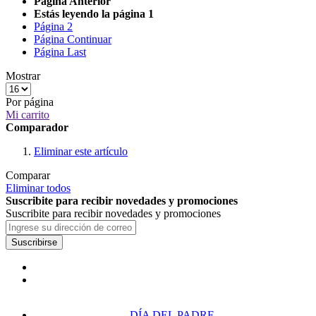
Página
Anterior
Estás leyendo la página
1
Página
2
Página
Continuar
Página
Last
Mostrar
Por página
Mi carrito
Comparador
Eliminar este artículo
Comparar
Eliminar todos
Suscribite para recibir novedades y promociones
Suscribite para recibir novedades y promociones
Suscribirse
DÍA DEL PADRE