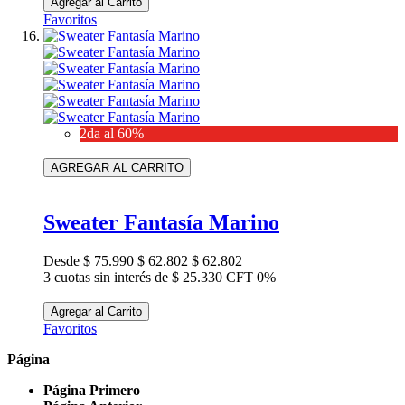
Agregar al Carrito
Favoritos
2da al 60%
AGREGAR AL CARRITO
Sweater Fantasía Marino
Desde
$ 75.990
$ 62.802
$ 62.802
3 cuotas sin interés de
$ 25.330
CFT 0%
Agregar al Carrito
Favoritos
Página
Página
Primero