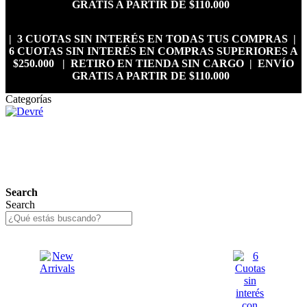
GRATIS A PARTIR DE $110.000
| 3 CUOTAS SIN INTERÉS EN TODAS TUS COMPRAS |
6 CUOTAS SIN INTERÉS EN COMPRAS SUPERIORES A
$250.000 | RETIRO EN TIENDA SIN CARGO | ENVÍO
GRATIS A PARTIR DE $110.000
Categorías
Search
Search