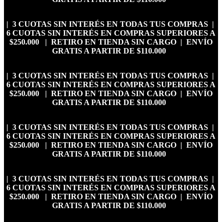
| 3 CUOTAS SIN INTERÉS EN TODAS TUS COMPRAS |
6 CUOTAS SIN INTERÉS EN COMPRAS SUPERIORES A
$250.000 | RETIRO EN TIENDA SIN CARGO | ENVÍO
GRATIS A PARTIR DE $110.000
| 3 CUOTAS SIN INTERÉS EN TODAS TUS COMPRAS |
6 CUOTAS SIN INTERÉS EN COMPRAS SUPERIORES A
$250.000 | RETIRO EN TIENDA SIN CARGO | ENVÍO
GRATIS A PARTIR DE $110.000
| 3 CUOTAS SIN INTERÉS EN TODAS TUS COMPRAS |
6 CUOTAS SIN INTERÉS EN COMPRAS SUPERIORES A
$250.000 | RETIRO EN TIENDA SIN CARGO | ENVÍO
GRATIS A PARTIR DE $110.000
| 3 CUOTAS SIN INTERÉS EN TODAS TUS COMPRAS |
6 CUOTAS SIN INTERÉS EN COMPRAS SUPERIORES A
$250.000 | RETIRO EN TIENDA SIN CARGO | ENVÍO
GRATIS A PARTIR DE $110.000