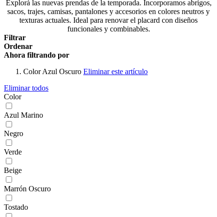
Explorá las nuevas prendas de la temporada. Incorporamos abrigos,
sacos, trajes, camisas, pantalones y accesorios en colores neutros y
texturas actuales. Ideal para renovar el placard con diseños
funcionales y combinables.
Filtrar
Ordenar
Ahora filtrando por
Color
Azul Oscuro
Eliminar este artículo
Eliminar todos
Color
Azul Marino
Negro
Verde
Beige
Marrón Oscuro
Tostado