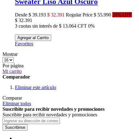
Sweater Liso Azul Oscuro
Desde
$ 39.193
$ 32.391
Regular Price
$ 55.990
30% OFF
$ 32.391
3 cuotas sin interés de
$ 13.064
CFT 0%
Agregar al Carrito
Favoritos
Mostrar
Por página
Mi carrito
Comparador
Eliminar este artículo
Comparar
Eliminar todos
Suscribite para recibir novedades y promociones
Suscribite para recibir novedades y promociones
Suscribirse