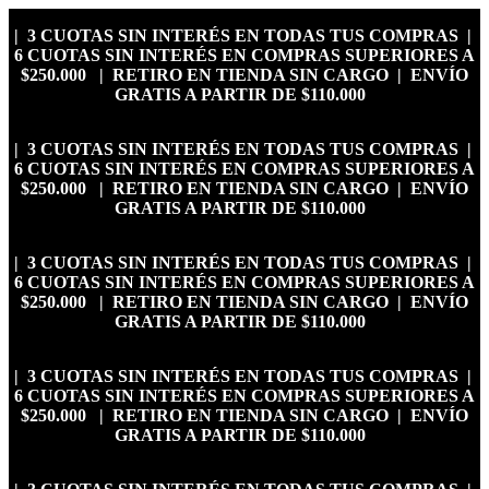
| 3 CUOTAS SIN INTERÉS EN TODAS TUS COMPRAS |
6 CUOTAS SIN INTERÉS EN COMPRAS SUPERIORES A
$250.000 | RETIRO EN TIENDA SIN CARGO | ENVÍO
GRATIS A PARTIR DE $110.000
| 3 CUOTAS SIN INTERÉS EN TODAS TUS COMPRAS |
6 CUOTAS SIN INTERÉS EN COMPRAS SUPERIORES A
$250.000 | RETIRO EN TIENDA SIN CARGO | ENVÍO
GRATIS A PARTIR DE $110.000
| 3 CUOTAS SIN INTERÉS EN TODAS TUS COMPRAS |
6 CUOTAS SIN INTERÉS EN COMPRAS SUPERIORES A
$250.000 | RETIRO EN TIENDA SIN CARGO | ENVÍO
GRATIS A PARTIR DE $110.000
| 3 CUOTAS SIN INTERÉS EN TODAS TUS COMPRAS |
6 CUOTAS SIN INTERÉS EN COMPRAS SUPERIORES A
$250.000 | RETIRO EN TIENDA SIN CARGO | ENVÍO
GRATIS A PARTIR DE $110.000