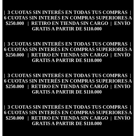
| 3 CUOTAS SIN INTERÉS EN TODAS TUS COMPRAS |
6 CUOTAS SIN INTERÉS EN COMPRAS SUPERIORES A
$250.000 | RETIRO EN TIENDA SIN CARGO | ENVÍO
GRATIS A PARTIR DE $110.000
| 3 CUOTAS SIN INTERÉS EN TODAS TUS COMPRAS |
6 CUOTAS SIN INTERÉS EN COMPRAS SUPERIORES A
$250.000 | RETIRO EN TIENDA SIN CARGO | ENVÍO
GRATIS A PARTIR DE $110.000
| 3 CUOTAS SIN INTERÉS EN TODAS TUS COMPRAS |
6 CUOTAS SIN INTERÉS EN COMPRAS SUPERIORES A
$250.000 | RETIRO EN TIENDA SIN CARGO | ENVÍO
GRATIS A PARTIR DE $110.000
| 3 CUOTAS SIN INTERÉS EN TODAS TUS COMPRAS |
6 CUOTAS SIN INTERÉS EN COMPRAS SUPERIORES A
$250.000 | RETIRO EN TIENDA SIN CARGO | ENVÍO
GRATIS A PARTIR DE $110.000