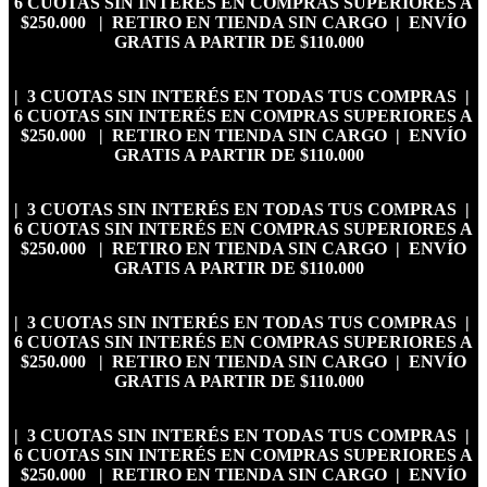
6 CUOTAS SIN INTERÉS EN COMPRAS SUPERIORES A
$250.000 | RETIRO EN TIENDA SIN CARGO | ENVÍO
GRATIS A PARTIR DE $110.000
| 3 CUOTAS SIN INTERÉS EN TODAS TUS COMPRAS |
6 CUOTAS SIN INTERÉS EN COMPRAS SUPERIORES A
$250.000 | RETIRO EN TIENDA SIN CARGO | ENVÍO
GRATIS A PARTIR DE $110.000
| 3 CUOTAS SIN INTERÉS EN TODAS TUS COMPRAS |
6 CUOTAS SIN INTERÉS EN COMPRAS SUPERIORES A
$250.000 | RETIRO EN TIENDA SIN CARGO | ENVÍO
GRATIS A PARTIR DE $110.000
| 3 CUOTAS SIN INTERÉS EN TODAS TUS COMPRAS |
6 CUOTAS SIN INTERÉS EN COMPRAS SUPERIORES A
$250.000 | RETIRO EN TIENDA SIN CARGO | ENVÍO
GRATIS A PARTIR DE $110.000
| 3 CUOTAS SIN INTERÉS EN TODAS TUS COMPRAS |
6 CUOTAS SIN INTERÉS EN COMPRAS SUPERIORES A
$250.000 | RETIRO EN TIENDA SIN CARGO | ENVÍO