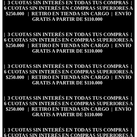
| 3 CUOTAS SIN INTERÉS EN TODAS TUS COMPRAS |
6 CUOTAS SIN INTERÉS EN COMPRAS SUPERIORES A
$250.000 | RETIRO EN TIENDA SIN CARGO | ENVÍO
GRATIS A PARTIR DE $110.000
| 3 CUOTAS SIN INTERÉS EN TODAS TUS COMPRAS |
6 CUOTAS SIN INTERÉS EN COMPRAS SUPERIORES A
$250.000 | RETIRO EN TIENDA SIN CARGO | ENVÍO
GRATIS A PARTIR DE $110.000
| 3 CUOTAS SIN INTERÉS EN TODAS TUS COMPRAS |
6 CUOTAS SIN INTERÉS EN COMPRAS SUPERIORES A
$250.000 | RETIRO EN TIENDA SIN CARGO | ENVÍO
GRATIS A PARTIR DE $110.000
| 3 CUOTAS SIN INTERÉS EN TODAS TUS COMPRAS |
6 CUOTAS SIN INTERÉS EN COMPRAS SUPERIORES A
$250.000 | RETIRO EN TIENDA SIN CARGO | ENVÍO
GRATIS A PARTIR DE $110.000
| 3 CUOTAS SIN INTERÉS EN TODAS TUS COMPRAS |
6 CUOTAS SIN INTERÉS EN COMPRAS SUPERIORES A