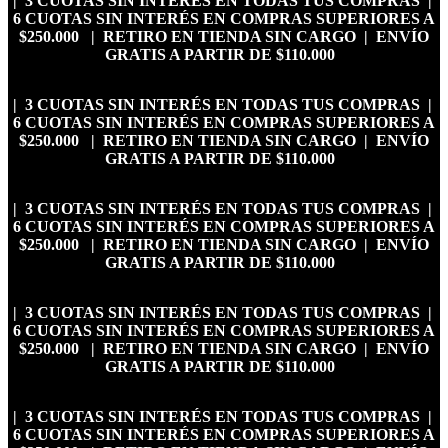
| 3 CUOTAS SIN INTERÉS EN TODAS TUS COMPRAS |
6 CUOTAS SIN INTERÉS EN COMPRAS SUPERIORES A
$250.000 | RETIRO EN TIENDA SIN CARGO | ENVÍO
GRATIS A PARTIR DE $110.000
| 3 CUOTAS SIN INTERÉS EN TODAS TUS COMPRAS |
6 CUOTAS SIN INTERÉS EN COMPRAS SUPERIORES A
$250.000 | RETIRO EN TIENDA SIN CARGO | ENVÍO
GRATIS A PARTIR DE $110.000
| 3 CUOTAS SIN INTERÉS EN TODAS TUS COMPRAS |
6 CUOTAS SIN INTERÉS EN COMPRAS SUPERIORES A
$250.000 | RETIRO EN TIENDA SIN CARGO | ENVÍO
GRATIS A PARTIR DE $110.000
| 3 CUOTAS SIN INTERÉS EN TODAS TUS COMPRAS |
6 CUOTAS SIN INTERÉS EN COMPRAS SUPERIORES A
$250.000 | RETIRO EN TIENDA SIN CARGO | ENVÍO
GRATIS A PARTIR DE $110.000
| 3 CUOTAS SIN INTERÉS EN TODAS TUS COMPRAS |
6 CUOTAS SIN INTERÉS EN COMPRAS SUPERIORES A