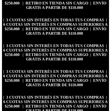
$250.000 | RETIRO EN TIENDA SIN CARGO | ENVÍO
GRATIS A PARTIR DE $110.000
| 3 CUOTAS SIN INTERÉS EN TODAS TUS COMPRAS |
6 CUOTAS SIN INTERÉS EN COMPRAS SUPERIORES A
$250.000 | RETIRO EN TIENDA SIN CARGO | ENVÍO
GRATIS A PARTIR DE $110.000
| 3 CUOTAS SIN INTERÉS EN TODAS TUS COMPRAS |
6 CUOTAS SIN INTERÉS EN COMPRAS SUPERIORES A
$250.000 | RETIRO EN TIENDA SIN CARGO | ENVÍO
GRATIS A PARTIR DE $110.000
| 3 CUOTAS SIN INTERÉS EN TODAS TUS COMPRAS |
6 CUOTAS SIN INTERÉS EN COMPRAS SUPERIORES A
$250.000 | RETIRO EN TIENDA SIN CARGO | ENVÍO
GRATIS A PARTIR DE $110.000
| 3 CUOTAS SIN INTERÉS EN TODAS TUS COMPRAS |
6 CUOTAS SIN INTERÉS EN COMPRAS SUPERIORES A
$250.000 | RETIRO EN TIENDA SIN CARGO | ENVÍO
GRATIS A PARTIR DE $110.000