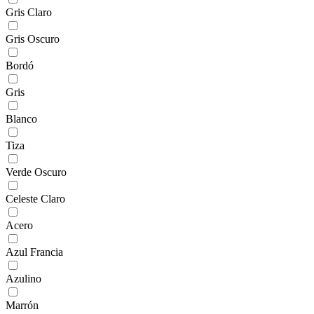
Gris Claro
Gris Oscuro
Bordó
Gris
Blanco
Tiza
Verde Oscuro
Celeste Claro
Acero
Azul Francia
Azulino
Marrón