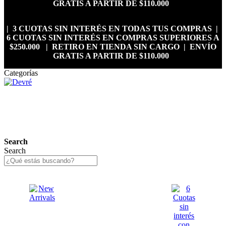
GRATIS A PARTIR DE $110.000
| 3 CUOTAS SIN INTERÉS EN TODAS TUS COMPRAS |
6 CUOTAS SIN INTERÉS EN COMPRAS SUPERIORES A
$250.000 | RETIRO EN TIENDA SIN CARGO | ENVÍO
GRATIS A PARTIR DE $110.000
Categorías
Search
Search