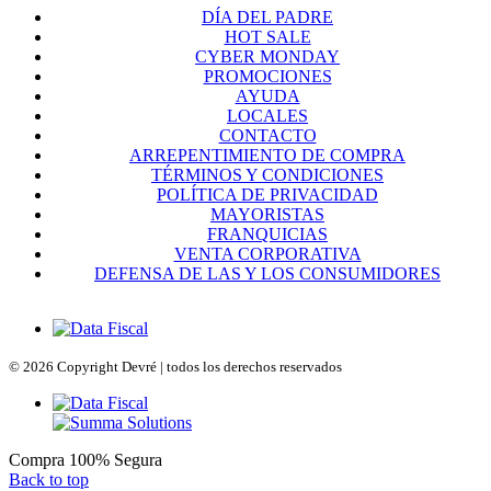
DÍA DEL PADRE
HOT SALE
CYBER MONDAY
PROMOCIONES
AYUDA
LOCALES
CONTACTO
ARREPENTIMIENTO DE COMPRA
TÉRMINOS Y CONDICIONES
POLÍTICA DE PRIVACIDAD
MAYORISTAS
FRANQUICIAS
VENTA CORPORATIVA
DEFENSA DE LAS Y LOS CONSUMIDORES
© 2026 Copyright Devré | todos los derechos reservados
Compra 100% Segura
Back to top