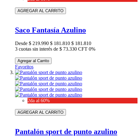
AGREGAR AL CARRITO
Saco Fantasía Azulino
Desde
$ 219.990
$ 181.810
$ 181.810
3 cuotas sin interés de
$ 73.330
CFT 0%
Agregar al Carrito
Favoritos
2da al 60%
AGREGAR AL CARRITO
Pantalón sport de punto azulino