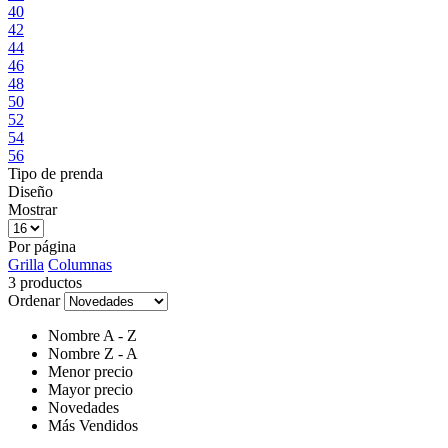
40
42
44
46
48
50
52
54
56
Tipo de prenda
Diseño
Mostrar
Por página
Grilla
Columnas
3 productos
Ordenar
Nombre A - Z
Nombre Z - A
Menor precio
Mayor precio
Novedades
Más Vendidos