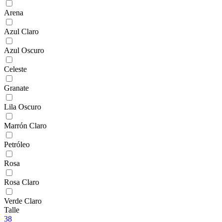
Arena
Azul Claro
Azul Oscuro
Celeste
Granate
Lila Oscuro
Marrón Claro
Petróleo
Rosa
Rosa Claro
Verde Claro
Talle
38