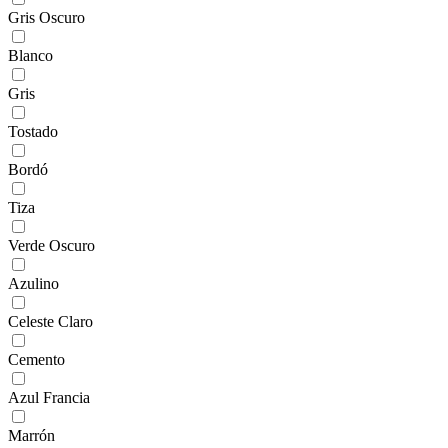
Gris Oscuro
Blanco
Gris
Tostado
Bordó
Tiza
Verde Oscuro
Azulino
Celeste Claro
Cemento
Azul Francia
Marrón