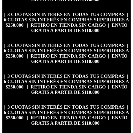
| 3 CUOTAS SIN INTERÉS EN TODAS TUS COMPRAS |
6 CUOTAS SIN INTERÉS EN COMPRAS SUPERIORES A
$250.000 | RETIRO EN TIENDA SIN CARGO | ENVÍO
GRATIS A PARTIR DE $110.000
| 3 CUOTAS SIN INTERÉS EN TODAS TUS COMPRAS |
6 CUOTAS SIN INTERÉS EN COMPRAS SUPERIORES A
$250.000 | RETIRO EN TIENDA SIN CARGO | ENVÍO
GRATIS A PARTIR DE $110.000
| 3 CUOTAS SIN INTERÉS EN TODAS TUS COMPRAS |
6 CUOTAS SIN INTERÉS EN COMPRAS SUPERIORES A
$250.000 | RETIRO EN TIENDA SIN CARGO | ENVÍO
GRATIS A PARTIR DE $110.000
| 3 CUOTAS SIN INTERÉS EN TODAS TUS COMPRAS |
6 CUOTAS SIN INTERÉS EN COMPRAS SUPERIORES A
$250.000 | RETIRO EN TIENDA SIN CARGO | ENVÍO
GRATIS A PARTIR DE $110.000