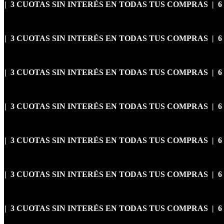
| 3 CUOTAS SIN INTERÉS EN TODAS TUS COMPRAS | 6
| 3 CUOTAS SIN INTERÉS EN TODAS TUS COMPRAS | 6
| 3 CUOTAS SIN INTERÉS EN TODAS TUS COMPRAS | 6
| 3 CUOTAS SIN INTERÉS EN TODAS TUS COMPRAS | 6
| 3 CUOTAS SIN INTERÉS EN TODAS TUS COMPRAS | 6
| 3 CUOTAS SIN INTERÉS EN TODAS TUS COMPRAS | 6
| 3 CUOTAS SIN INTERÉS EN TODAS TUS COMPRAS | 6