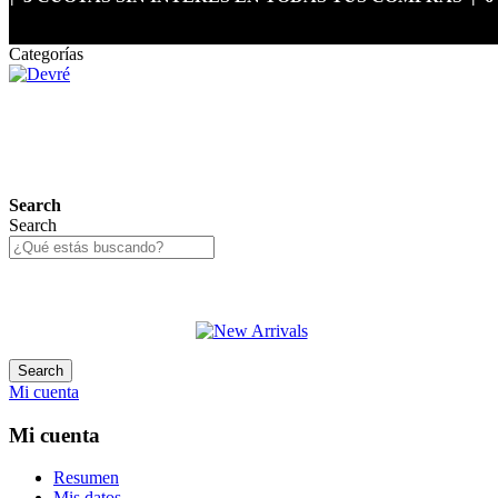
Categorías
Search
Search
Search
Mi cuenta
Mi cuenta
Resumen
Mis datos