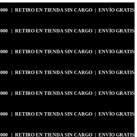
.000 | RETIRO EN TIENDA SIN CARGO | ENVÍO GRATIS
.000 | RETIRO EN TIENDA SIN CARGO | ENVÍO GRATIS
.000 | RETIRO EN TIENDA SIN CARGO | ENVÍO GRATIS
.000 | RETIRO EN TIENDA SIN CARGO | ENVÍO GRATIS
.000 | RETIRO EN TIENDA SIN CARGO | ENVÍO GRATIS
.000 | RETIRO EN TIENDA SIN CARGO | ENVÍO GRATIS
.000 | RETIRO EN TIENDA SIN CARGO | ENVÍO GRATIS