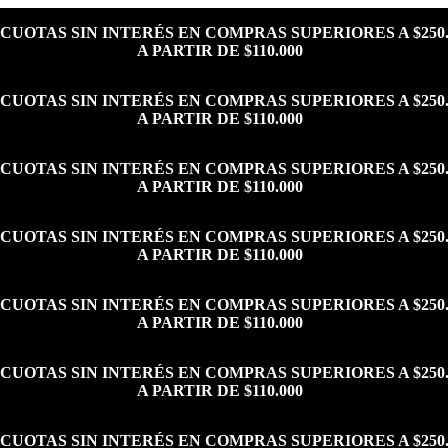
 CUOTAS SIN INTERÉS EN COMPRAS SUPERIORES A $250
A PARTIR DE $110.000
 CUOTAS SIN INTERÉS EN COMPRAS SUPERIORES A $250
A PARTIR DE $110.000
 CUOTAS SIN INTERÉS EN COMPRAS SUPERIORES A $250
A PARTIR DE $110.000
 CUOTAS SIN INTERÉS EN COMPRAS SUPERIORES A $250
A PARTIR DE $110.000
 CUOTAS SIN INTERÉS EN COMPRAS SUPERIORES A $250
A PARTIR DE $110.000
 CUOTAS SIN INTERÉS EN COMPRAS SUPERIORES A $250
A PARTIR DE $110.000
 CUOTAS SIN INTERÉS EN COMPRAS SUPERIORES A $250