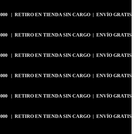
.000 | RETIRO EN TIENDA SIN CARGO | ENVÍO GRATIS
.000 | RETIRO EN TIENDA SIN CARGO | ENVÍO GRATIS
.000 | RETIRO EN TIENDA SIN CARGO | ENVÍO GRATIS
.000 | RETIRO EN TIENDA SIN CARGO | ENVÍO GRATIS
.000 | RETIRO EN TIENDA SIN CARGO | ENVÍO GRATIS
.000 | RETIRO EN TIENDA SIN CARGO | ENVÍO GRATIS