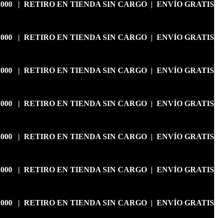
.000 | RETIRO EN TIENDA SIN CARGO | ENVÍO GRATIS
.000 | RETIRO EN TIENDA SIN CARGO | ENVÍO GRATIS
.000 | RETIRO EN TIENDA SIN CARGO | ENVÍO GRATIS
.000 | RETIRO EN TIENDA SIN CARGO | ENVÍO GRATIS
.000 | RETIRO EN TIENDA SIN CARGO | ENVÍO GRATIS
.000 | RETIRO EN TIENDA SIN CARGO | ENVÍO GRATIS
.000 | RETIRO EN TIENDA SIN CARGO | ENVÍO GRATIS