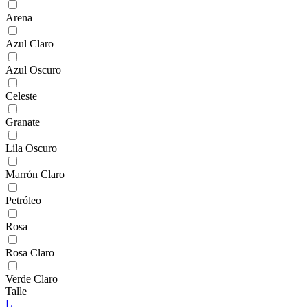
Arena
Azul Claro
Azul Oscuro
Celeste
Granate
Lila Oscuro
Marrón Claro
Petróleo
Rosa
Rosa Claro
Verde Claro
Talle
L