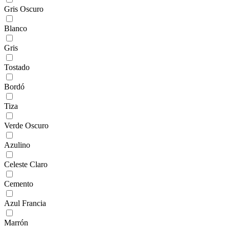
Gris Oscuro
Blanco
Gris
Tostado
Bordó
Tiza
Verde Oscuro
Azulino
Celeste Claro
Cemento
Azul Francia
Marrón