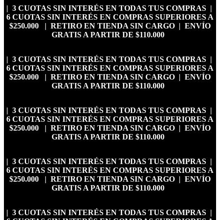
| 3 CUOTAS SIN INTERÉS EN TODAS TUS COMPRAS |
6 CUOTAS SIN INTERÉS EN COMPRAS SUPERIORES A
$250.000 | RETIRO EN TIENDA SIN CARGO | ENVÍO
GRATIS A PARTIR DE $110.000
| 3 CUOTAS SIN INTERÉS EN TODAS TUS COMPRAS |
6 CUOTAS SIN INTERÉS EN COMPRAS SUPERIORES A
$250.000 | RETIRO EN TIENDA SIN CARGO | ENVÍO
GRATIS A PARTIR DE $110.000
| 3 CUOTAS SIN INTERÉS EN TODAS TUS COMPRAS |
6 CUOTAS SIN INTERÉS EN COMPRAS SUPERIORES A
$250.000 | RETIRO EN TIENDA SIN CARGO | ENVÍO
GRATIS A PARTIR DE $110.000
| 3 CUOTAS SIN INTERÉS EN TODAS TUS COMPRAS |
6 CUOTAS SIN INTERÉS EN COMPRAS SUPERIORES A
$250.000 | RETIRO EN TIENDA SIN CARGO | ENVÍO
GRATIS A PARTIR DE $110.000
| 3 CUOTAS SIN INTERÉS EN TODAS TUS COMPRAS |