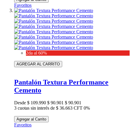
Favoritos
2da al 60%
AGREGAR AL CARRITO
Pantalón Textura Performance
Cemento
Desde
$ 109.990
$ 90.901
$ 90.901
3 cuotas sin interés de
$ 36.663
CFT 0%
Agregar al Carrito
Favoritos