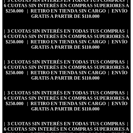
| 3 CUOTAS SIN INTERÉS EN TODAS TUS COMPRAS |
6 CUOTAS SIN INTERÉS EN COMPRAS SUPERIORES A
$250.000 | RETIRO EN TIENDA SIN CARGO | ENVÍO
GRATIS A PARTIR DE $110.000
| 3 CUOTAS SIN INTERÉS EN TODAS TUS COMPRAS |
6 CUOTAS SIN INTERÉS EN COMPRAS SUPERIORES A
$250.000 | RETIRO EN TIENDA SIN CARGO | ENVÍO
GRATIS A PARTIR DE $110.000
| 3 CUOTAS SIN INTERÉS EN TODAS TUS COMPRAS |
6 CUOTAS SIN INTERÉS EN COMPRAS SUPERIORES A
$250.000 | RETIRO EN TIENDA SIN CARGO | ENVÍO
GRATIS A PARTIR DE $110.000
| 3 CUOTAS SIN INTERÉS EN TODAS TUS COMPRAS |
6 CUOTAS SIN INTERÉS EN COMPRAS SUPERIORES A
$250.000 | RETIRO EN TIENDA SIN CARGO | ENVÍO
GRATIS A PARTIR DE $110.000
| 3 CUOTAS SIN INTERÉS EN TODAS TUS COMPRAS |
6 CUOTAS SIN INTERÉS EN COMPRAS SUPERIORES A