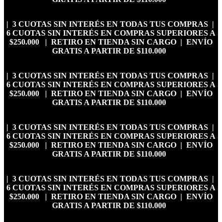
| 3 CUOTAS SIN INTERÉS EN TODAS TUS COMPRAS |
6 CUOTAS SIN INTERÉS EN COMPRAS SUPERIORES A
$250.000 | RETIRO EN TIENDA SIN CARGO | ENVÍO
GRATIS A PARTIR DE $110.000
| 3 CUOTAS SIN INTERÉS EN TODAS TUS COMPRAS |
6 CUOTAS SIN INTERÉS EN COMPRAS SUPERIORES A
$250.000 | RETIRO EN TIENDA SIN CARGO | ENVÍO
GRATIS A PARTIR DE $110.000
| 3 CUOTAS SIN INTERÉS EN TODAS TUS COMPRAS |
6 CUOTAS SIN INTERÉS EN COMPRAS SUPERIORES A
$250.000 | RETIRO EN TIENDA SIN CARGO | ENVÍO
GRATIS A PARTIR DE $110.000
| 3 CUOTAS SIN INTERÉS EN TODAS TUS COMPRAS |
6 CUOTAS SIN INTERÉS EN COMPRAS SUPERIORES A
$250.000 | RETIRO EN TIENDA SIN CARGO | ENVÍO
GRATIS A PARTIR DE $110.000