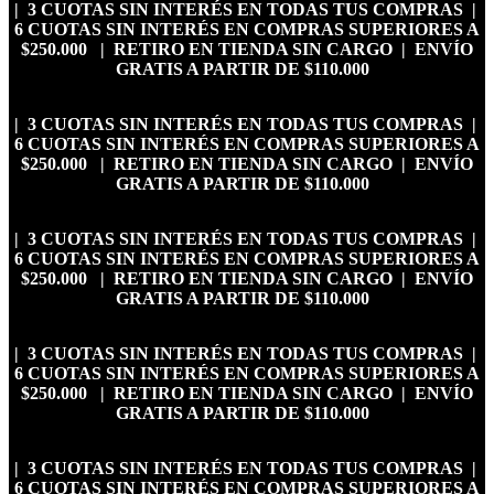
| 3 CUOTAS SIN INTERÉS EN TODAS TUS COMPRAS |
6 CUOTAS SIN INTERÉS EN COMPRAS SUPERIORES A
$250.000 | RETIRO EN TIENDA SIN CARGO | ENVÍO
GRATIS A PARTIR DE $110.000
| 3 CUOTAS SIN INTERÉS EN TODAS TUS COMPRAS |
6 CUOTAS SIN INTERÉS EN COMPRAS SUPERIORES A
$250.000 | RETIRO EN TIENDA SIN CARGO | ENVÍO
GRATIS A PARTIR DE $110.000
| 3 CUOTAS SIN INTERÉS EN TODAS TUS COMPRAS |
6 CUOTAS SIN INTERÉS EN COMPRAS SUPERIORES A
$250.000 | RETIRO EN TIENDA SIN CARGO | ENVÍO
GRATIS A PARTIR DE $110.000
| 3 CUOTAS SIN INTERÉS EN TODAS TUS COMPRAS |
6 CUOTAS SIN INTERÉS EN COMPRAS SUPERIORES A
$250.000 | RETIRO EN TIENDA SIN CARGO | ENVÍO
GRATIS A PARTIR DE $110.000
| 3 CUOTAS SIN INTERÉS EN TODAS TUS COMPRAS |
6 CUOTAS SIN INTERÉS EN COMPRAS SUPERIORES A