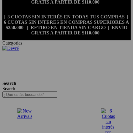
GRATIS A PARTIR DE $110.000
| 3 CUOTAS SIN INTERÉS EN TODAS TUS COMPRAS |
6 CUOTAS SIN INTERÉS EN COMPRAS SUPERIORES A
$250.000 | RETIRO EN TIENDA SIN CARGO | ENVÍO
GRATIS A PARTIR DE $110.000
Categorías
Search
Search