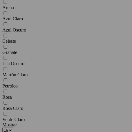
Arena
Azul Claro
Azul Oscuro
Celeste
Granate
Lila Oscuro
Marrón Claro
Petróleo
Rosa
Rosa Claro
Verde Claro
Mostrar