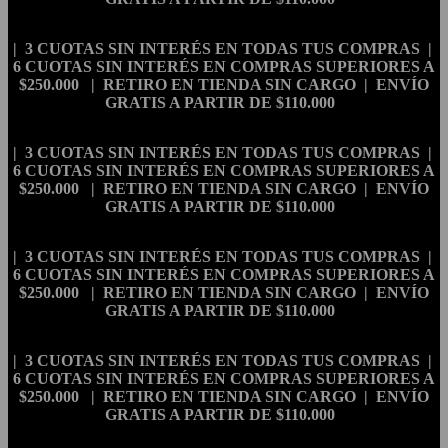
| 3 CUOTAS SIN INTERÉS EN TODAS TUS COMPRAS |
6 CUOTAS SIN INTERÉS EN COMPRAS SUPERIORES A
$250.000 | RETIRO EN TIENDA SIN CARGO | ENVÍO
GRATIS A PARTIR DE $110.000
| 3 CUOTAS SIN INTERÉS EN TODAS TUS COMPRAS |
6 CUOTAS SIN INTERÉS EN COMPRAS SUPERIORES A
$250.000 | RETIRO EN TIENDA SIN CARGO | ENVÍO
GRATIS A PARTIR DE $110.000
| 3 CUOTAS SIN INTERÉS EN TODAS TUS COMPRAS |
6 CUOTAS SIN INTERÉS EN COMPRAS SUPERIORES A
$250.000 | RETIRO EN TIENDA SIN CARGO | ENVÍO
GRATIS A PARTIR DE $110.000
| 3 CUOTAS SIN INTERÉS EN TODAS TUS COMPRAS |
6 CUOTAS SIN INTERÉS EN COMPRAS SUPERIORES A
$250.000 | RETIRO EN TIENDA SIN CARGO | ENVÍO
GRATIS A PARTIR DE $110.000