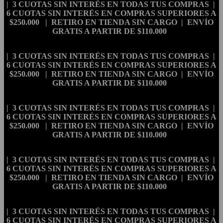
| 3 CUOTAS SIN INTERÉS EN TODAS TUS COMPRAS |
6 CUOTAS SIN INTERÉS EN COMPRAS SUPERIORES A
$250.000 | RETIRO EN TIENDA SIN CARGO | ENVÍO
GRATIS A PARTIR DE $110.000
| 3 CUOTAS SIN INTERÉS EN TODAS TUS COMPRAS |
6 CUOTAS SIN INTERÉS EN COMPRAS SUPERIORES A
$250.000 | RETIRO EN TIENDA SIN CARGO | ENVÍO
GRATIS A PARTIR DE $110.000
| 3 CUOTAS SIN INTERÉS EN TODAS TUS COMPRAS |
6 CUOTAS SIN INTERÉS EN COMPRAS SUPERIORES A
$250.000 | RETIRO EN TIENDA SIN CARGO | ENVÍO
GRATIS A PARTIR DE $110.000
| 3 CUOTAS SIN INTERÉS EN TODAS TUS COMPRAS |
6 CUOTAS SIN INTERÉS EN COMPRAS SUPERIORES A
$250.000 | RETIRO EN TIENDA SIN CARGO | ENVÍO
GRATIS A PARTIR DE $110.000
| 3 CUOTAS SIN INTERÉS EN TODAS TUS COMPRAS |
6 CUOTAS SIN INTERÉS EN COMPRAS SUPERIORES A