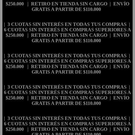
$250.000 | RETIRO EN TIENDA SIN CARGO | ENVÍO
GRATIS A PARTIR DE $110.000
| 3 CUOTAS SIN INTERÉS EN TODAS TUS COMPRAS |
6 CUOTAS SIN INTERÉS EN COMPRAS SUPERIORES A
$250.000 | RETIRO EN TIENDA SIN CARGO | ENVÍO
GRATIS A PARTIR DE $110.000
| 3 CUOTAS SIN INTERÉS EN TODAS TUS COMPRAS |
6 CUOTAS SIN INTERÉS EN COMPRAS SUPERIORES A
$250.000 | RETIRO EN TIENDA SIN CARGO | ENVÍO
GRATIS A PARTIR DE $110.000
| 3 CUOTAS SIN INTERÉS EN TODAS TUS COMPRAS |
6 CUOTAS SIN INTERÉS EN COMPRAS SUPERIORES A
$250.000 | RETIRO EN TIENDA SIN CARGO | ENVÍO
GRATIS A PARTIR DE $110.000
| 3 CUOTAS SIN INTERÉS EN TODAS TUS COMPRAS |
6 CUOTAS SIN INTERÉS EN COMPRAS SUPERIORES A
$250.000 | RETIRO EN TIENDA SIN CARGO | ENVÍO
GRATIS A PARTIR DE $110.000