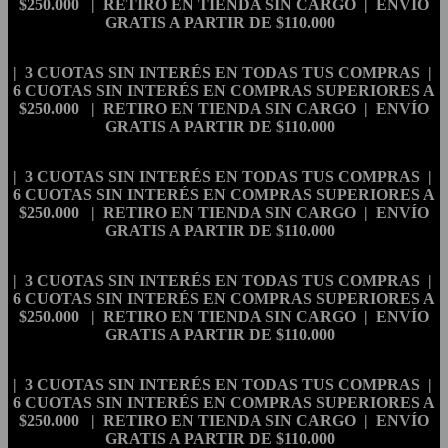
$250.000 | RETIRO EN TIENDA SIN CARGO | ENVÍO
GRATIS A PARTIR DE $110.000
| 3 CUOTAS SIN INTERÉS EN TODAS TUS COMPRAS |
6 CUOTAS SIN INTERÉS EN COMPRAS SUPERIORES A
$250.000 | RETIRO EN TIENDA SIN CARGO | ENVÍO
GRATIS A PARTIR DE $110.000
| 3 CUOTAS SIN INTERÉS EN TODAS TUS COMPRAS |
6 CUOTAS SIN INTERÉS EN COMPRAS SUPERIORES A
$250.000 | RETIRO EN TIENDA SIN CARGO | ENVÍO
GRATIS A PARTIR DE $110.000
| 3 CUOTAS SIN INTERÉS EN TODAS TUS COMPRAS |
6 CUOTAS SIN INTERÉS EN COMPRAS SUPERIORES A
$250.000 | RETIRO EN TIENDA SIN CARGO | ENVÍO
GRATIS A PARTIR DE $110.000
| 3 CUOTAS SIN INTERÉS EN TODAS TUS COMPRAS |
6 CUOTAS SIN INTERÉS EN COMPRAS SUPERIORES A
$250.000 | RETIRO EN TIENDA SIN CARGO | ENVÍO
GRATIS A PARTIR DE $110.000