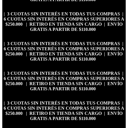
| 3 CUOTAS SIN INTERÉS EN TODAS TUS COMPRAS |
6 CUOTAS SIN INTERÉS EN COMPRAS SUPERIORES A
$250.000 | RETIRO EN TIENDA SIN CARGO | ENVÍO
GRATIS A PARTIR DE $110.000
| 3 CUOTAS SIN INTERÉS EN TODAS TUS COMPRAS |
6 CUOTAS SIN INTERÉS EN COMPRAS SUPERIORES A
$250.000 | RETIRO EN TIENDA SIN CARGO | ENVÍO
GRATIS A PARTIR DE $110.000
| 3 CUOTAS SIN INTERÉS EN TODAS TUS COMPRAS |
6 CUOTAS SIN INTERÉS EN COMPRAS SUPERIORES A
$250.000 | RETIRO EN TIENDA SIN CARGO | ENVÍO
GRATIS A PARTIR DE $110.000
| 3 CUOTAS SIN INTERÉS EN TODAS TUS COMPRAS |
6 CUOTAS SIN INTERÉS EN COMPRAS SUPERIORES A
$250.000 | RETIRO EN TIENDA SIN CARGO | ENVÍO
GRATIS A PARTIR DE $110.000