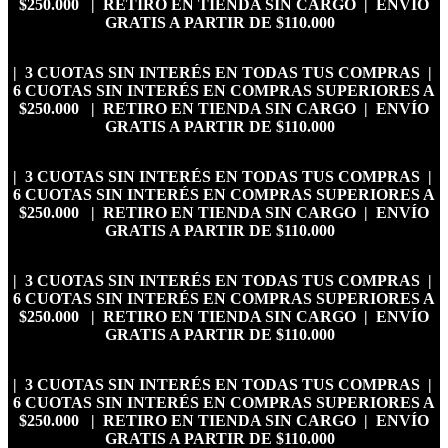
$250.000 | RETIRO EN TIENDA SIN CARGO | ENVÍO
GRATIS A PARTIR DE $110.000
| 3 CUOTAS SIN INTERÉS EN TODAS TUS COMPRAS |
6 CUOTAS SIN INTERÉS EN COMPRAS SUPERIORES A
$250.000 | RETIRO EN TIENDA SIN CARGO | ENVÍO
GRATIS A PARTIR DE $110.000
| 3 CUOTAS SIN INTERÉS EN TODAS TUS COMPRAS |
6 CUOTAS SIN INTERÉS EN COMPRAS SUPERIORES A
$250.000 | RETIRO EN TIENDA SIN CARGO | ENVÍO
GRATIS A PARTIR DE $110.000
| 3 CUOTAS SIN INTERÉS EN TODAS TUS COMPRAS |
6 CUOTAS SIN INTERÉS EN COMPRAS SUPERIORES A
$250.000 | RETIRO EN TIENDA SIN CARGO | ENVÍO
GRATIS A PARTIR DE $110.000
| 3 CUOTAS SIN INTERÉS EN TODAS TUS COMPRAS |
6 CUOTAS SIN INTERÉS EN COMPRAS SUPERIORES A
$250.000 | RETIRO EN TIENDA SIN CARGO | ENVÍO
GRATIS A PARTIR DE $110.000