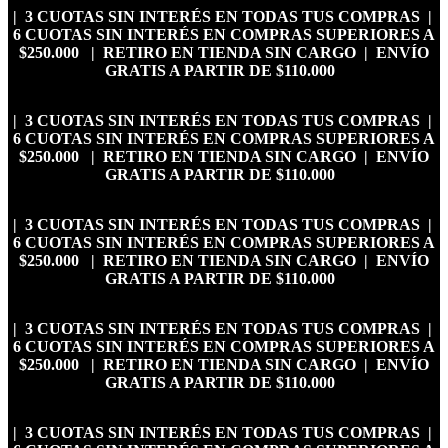
| 3 CUOTAS SIN INTERÉS EN TODAS TUS COMPRAS |
6 CUOTAS SIN INTERÉS EN COMPRAS SUPERIORES A
$250.000 | RETIRO EN TIENDA SIN CARGO | ENVÍO
GRATIS A PARTIR DE $110.000
| 3 CUOTAS SIN INTERÉS EN TODAS TUS COMPRAS |
6 CUOTAS SIN INTERÉS EN COMPRAS SUPERIORES A
$250.000 | RETIRO EN TIENDA SIN CARGO | ENVÍO
GRATIS A PARTIR DE $110.000
| 3 CUOTAS SIN INTERÉS EN TODAS TUS COMPRAS |
6 CUOTAS SIN INTERÉS EN COMPRAS SUPERIORES A
$250.000 | RETIRO EN TIENDA SIN CARGO | ENVÍO
GRATIS A PARTIR DE $110.000
| 3 CUOTAS SIN INTERÉS EN TODAS TUS COMPRAS |
6 CUOTAS SIN INTERÉS EN COMPRAS SUPERIORES A
$250.000 | RETIRO EN TIENDA SIN CARGO | ENVÍO
GRATIS A PARTIR DE $110.000
| 3 CUOTAS SIN INTERÉS EN TODAS TUS COMPRAS |