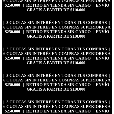
6 CUOTAS SIN INTERÉS EN COMPRAS SUPERIORES A
$250.000 | RETIRO EN TIENDA SIN CARGO | ENVÍO
GRATIS A PARTIR DE $110.000
| 3 CUOTAS SIN INTERÉS EN TODAS TUS COMPRAS |
6 CUOTAS SIN INTERÉS EN COMPRAS SUPERIORES A
$250.000 | RETIRO EN TIENDA SIN CARGO | ENVÍO
GRATIS A PARTIR DE $110.000
| 3 CUOTAS SIN INTERÉS EN TODAS TUS COMPRAS |
6 CUOTAS SIN INTERÉS EN COMPRAS SUPERIORES A
$250.000 | RETIRO EN TIENDA SIN CARGO | ENVÍO
GRATIS A PARTIR DE $110.000
| 3 CUOTAS SIN INTERÉS EN TODAS TUS COMPRAS |
6 CUOTAS SIN INTERÉS EN COMPRAS SUPERIORES A
$250.000 | RETIRO EN TIENDA SIN CARGO | ENVÍO
GRATIS A PARTIR DE $110.000
| 3 CUOTAS SIN INTERÉS EN TODAS TUS COMPRAS |
6 CUOTAS SIN INTERÉS EN COMPRAS SUPERIORES A
$250.000 | RETIRO EN TIENDA SIN CARGO | ENVÍO