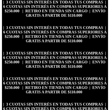
| 3 CUOTAS SIN INTERÉS EN TODAS TUS COMPRAS |
6 CUOTAS SIN INTERÉS EN COMPRAS SUPERIORES A
$250.000 | RETIRO EN TIENDA SIN CARGO | ENVÍO
GRATIS A PARTIR DE $110.000
| 3 CUOTAS SIN INTERÉS EN TODAS TUS COMPRAS |
6 CUOTAS SIN INTERÉS EN COMPRAS SUPERIORES A
$250.000 | RETIRO EN TIENDA SIN CARGO | ENVÍO
GRATIS A PARTIR DE $110.000
| 3 CUOTAS SIN INTERÉS EN TODAS TUS COMPRAS |
6 CUOTAS SIN INTERÉS EN COMPRAS SUPERIORES A
$250.000 | RETIRO EN TIENDA SIN CARGO | ENVÍO
GRATIS A PARTIR DE $110.000
| 3 CUOTAS SIN INTERÉS EN TODAS TUS COMPRAS |
6 CUOTAS SIN INTERÉS EN COMPRAS SUPERIORES A
$250.000 | RETIRO EN TIENDA SIN CARGO | ENVÍO
GRATIS A PARTIR DE $110.000
| 3 CUOTAS SIN INTERÉS EN TODAS TUS COMPRAS |
6 CUOTAS SIN INTERÉS EN COMPRAS SUPERIORES A