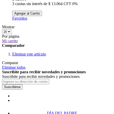
3 cuotas sin interés de
$ 13.064
CFT 0%
Agregar al Carrito
Favoritos
Mostrar
Por página
Mi carrito
Comparador
Eliminar este artículo
Comparar
Eliminar todos
Suscribite para recibir novedades y promociones
Suscribite para recibir novedades y promociones
Suscribirse
DÍA DEL PADRE