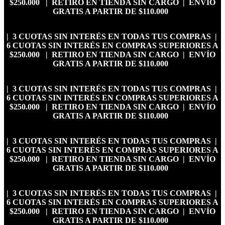
$250.000 | RETIRO EN TIENDA SIN CARGO | ENVÍO
GRATIS A PARTIR DE $110.000
| 3 CUOTAS SIN INTERÉS EN TODAS TUS COMPRAS |
6 CUOTAS SIN INTERÉS EN COMPRAS SUPERIORES A
$250.000 | RETIRO EN TIENDA SIN CARGO | ENVÍO
GRATIS A PARTIR DE $110.000
| 3 CUOTAS SIN INTERÉS EN TODAS TUS COMPRAS |
6 CUOTAS SIN INTERÉS EN COMPRAS SUPERIORES A
$250.000 | RETIRO EN TIENDA SIN CARGO | ENVÍO
GRATIS A PARTIR DE $110.000
| 3 CUOTAS SIN INTERÉS EN TODAS TUS COMPRAS |
6 CUOTAS SIN INTERÉS EN COMPRAS SUPERIORES A
$250.000 | RETIRO EN TIENDA SIN CARGO | ENVÍO
GRATIS A PARTIR DE $110.000
| 3 CUOTAS SIN INTERÉS EN TODAS TUS COMPRAS |
6 CUOTAS SIN INTERÉS EN COMPRAS SUPERIORES A
$250.000 | RETIRO EN TIENDA SIN CARGO | ENVÍO
GRATIS A PARTIR DE $110.000