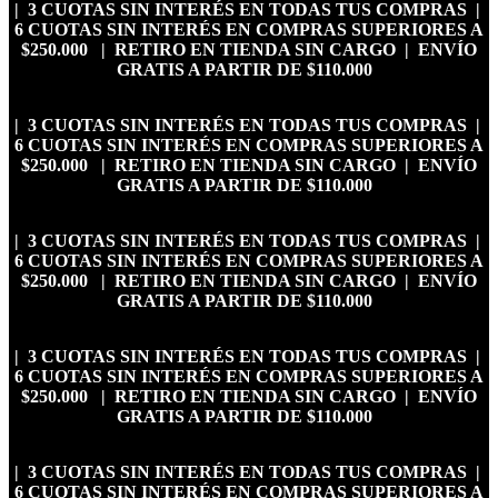
| 3 CUOTAS SIN INTERÉS EN TODAS TUS COMPRAS |
6 CUOTAS SIN INTERÉS EN COMPRAS SUPERIORES A
$250.000 | RETIRO EN TIENDA SIN CARGO | ENVÍO
GRATIS A PARTIR DE $110.000
| 3 CUOTAS SIN INTERÉS EN TODAS TUS COMPRAS |
6 CUOTAS SIN INTERÉS EN COMPRAS SUPERIORES A
$250.000 | RETIRO EN TIENDA SIN CARGO | ENVÍO
GRATIS A PARTIR DE $110.000
| 3 CUOTAS SIN INTERÉS EN TODAS TUS COMPRAS |
6 CUOTAS SIN INTERÉS EN COMPRAS SUPERIORES A
$250.000 | RETIRO EN TIENDA SIN CARGO | ENVÍO
GRATIS A PARTIR DE $110.000
| 3 CUOTAS SIN INTERÉS EN TODAS TUS COMPRAS |
6 CUOTAS SIN INTERÉS EN COMPRAS SUPERIORES A
$250.000 | RETIRO EN TIENDA SIN CARGO | ENVÍO
GRATIS A PARTIR DE $110.000
| 3 CUOTAS SIN INTERÉS EN TODAS TUS COMPRAS |
6 CUOTAS SIN INTERÉS EN COMPRAS SUPERIORES A