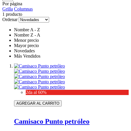
Por página
Grilla
Columnas
1 producto
Ordenar
Nombre A - Z
Nombre Z - A
Menor precio
Mayor precio
Novedades
Más Vendidos
2da al 60%
AGREGAR AL CARRITO
Camisaco Punto petróleo