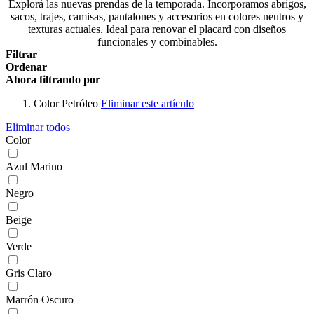
Explorá las nuevas prendas de la temporada. Incorporamos abrigos,
sacos, trajes, camisas, pantalones y accesorios en colores neutros y
texturas actuales. Ideal para renovar el placard con diseños
funcionales y combinables.
Filtrar
Ordenar
Ahora filtrando por
Color
Petróleo
Eliminar este artículo
Eliminar todos
Color
Azul Marino
Negro
Beige
Verde
Gris Claro
Marrón Oscuro