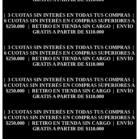
| 3 CUOTAS SIN INTERÉS EN TODAS TUS COMPRAS |
6 CUOTAS SIN INTERÉS EN COMPRAS SUPERIORES A
$250.000 | RETIRO EN TIENDA SIN CARGO | ENVÍO
GRATIS A PARTIR DE $110.000
| 3 CUOTAS SIN INTERÉS EN TODAS TUS COMPRAS |
6 CUOTAS SIN INTERÉS EN COMPRAS SUPERIORES A
$250.000 | RETIRO EN TIENDA SIN CARGO | ENVÍO
GRATIS A PARTIR DE $110.000
| 3 CUOTAS SIN INTERÉS EN TODAS TUS COMPRAS |
6 CUOTAS SIN INTERÉS EN COMPRAS SUPERIORES A
$250.000 | RETIRO EN TIENDA SIN CARGO | ENVÍO
GRATIS A PARTIR DE $110.000
| 3 CUOTAS SIN INTERÉS EN TODAS TUS COMPRAS |
6 CUOTAS SIN INTERÉS EN COMPRAS SUPERIORES A
$250.000 | RETIRO EN TIENDA SIN CARGO | ENVÍO
GRATIS A PARTIR DE $110.000