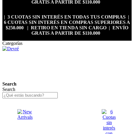
GRATIS A PARTIR DE $110.000
| 3 CUOTAS SIN INTERÉS EN TODAS TUS COMPRAS |
6 CUOTAS SIN INTERÉS EN COMPRAS SUPERIORES A
$250.000 | RETIRO EN TIENDA SIN CARGO | ENVÍO
GRATIS A PARTIR DE $110.000
Categorías
Search
Search