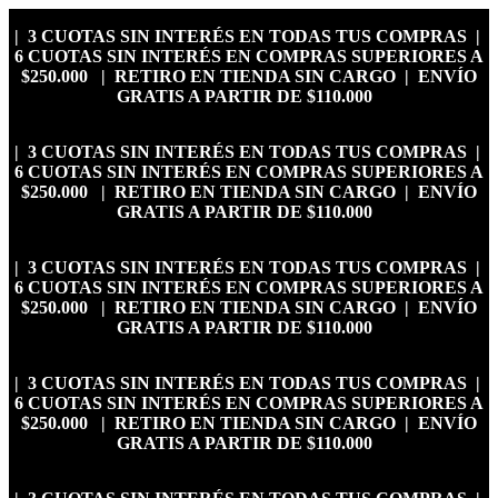
| 3 CUOTAS SIN INTERÉS EN TODAS TUS COMPRAS |
6 CUOTAS SIN INTERÉS EN COMPRAS SUPERIORES A
$250.000 | RETIRO EN TIENDA SIN CARGO | ENVÍO
GRATIS A PARTIR DE $110.000
| 3 CUOTAS SIN INTERÉS EN TODAS TUS COMPRAS |
6 CUOTAS SIN INTERÉS EN COMPRAS SUPERIORES A
$250.000 | RETIRO EN TIENDA SIN CARGO | ENVÍO
GRATIS A PARTIR DE $110.000
| 3 CUOTAS SIN INTERÉS EN TODAS TUS COMPRAS |
6 CUOTAS SIN INTERÉS EN COMPRAS SUPERIORES A
$250.000 | RETIRO EN TIENDA SIN CARGO | ENVÍO
GRATIS A PARTIR DE $110.000
| 3 CUOTAS SIN INTERÉS EN TODAS TUS COMPRAS |
6 CUOTAS SIN INTERÉS EN COMPRAS SUPERIORES A
$250.000 | RETIRO EN TIENDA SIN CARGO | ENVÍO
GRATIS A PARTIR DE $110.000