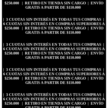
$250.000 | RETIRO EN TIENDA SIN CARGO | ENVÍO
GRATIS A PARTIR DE $110.000
| 3 CUOTAS SIN INTERÉS EN TODAS TUS COMPRAS |
6 CUOTAS SIN INTERÉS EN COMPRAS SUPERIORES A
$250.000 | RETIRO EN TIENDA SIN CARGO | ENVÍO
GRATIS A PARTIR DE $110.000
| 3 CUOTAS SIN INTERÉS EN TODAS TUS COMPRAS |
6 CUOTAS SIN INTERÉS EN COMPRAS SUPERIORES A
$250.000 | RETIRO EN TIENDA SIN CARGO | ENVÍO
GRATIS A PARTIR DE $110.000
| 3 CUOTAS SIN INTERÉS EN TODAS TUS COMPRAS |
6 CUOTAS SIN INTERÉS EN COMPRAS SUPERIORES A
$250.000 | RETIRO EN TIENDA SIN CARGO | ENVÍO
GRATIS A PARTIR DE $110.000
| 3 CUOTAS SIN INTERÉS EN TODAS TUS COMPRAS |
6 CUOTAS SIN INTERÉS EN COMPRAS SUPERIORES A
$250.000 | RETIRO EN TIENDA SIN CARGO | ENVÍO
GRATIS A PARTIR DE $110.000