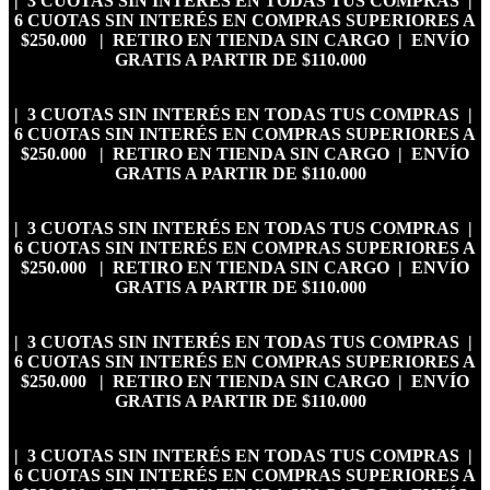
| 3 CUOTAS SIN INTERÉS EN TODAS TUS COMPRAS |
6 CUOTAS SIN INTERÉS EN COMPRAS SUPERIORES A
$250.000 | RETIRO EN TIENDA SIN CARGO | ENVÍO
GRATIS A PARTIR DE $110.000
| 3 CUOTAS SIN INTERÉS EN TODAS TUS COMPRAS |
6 CUOTAS SIN INTERÉS EN COMPRAS SUPERIORES A
$250.000 | RETIRO EN TIENDA SIN CARGO | ENVÍO
GRATIS A PARTIR DE $110.000
| 3 CUOTAS SIN INTERÉS EN TODAS TUS COMPRAS |
6 CUOTAS SIN INTERÉS EN COMPRAS SUPERIORES A
$250.000 | RETIRO EN TIENDA SIN CARGO | ENVÍO
GRATIS A PARTIR DE $110.000
| 3 CUOTAS SIN INTERÉS EN TODAS TUS COMPRAS |
6 CUOTAS SIN INTERÉS EN COMPRAS SUPERIORES A
$250.000 | RETIRO EN TIENDA SIN CARGO | ENVÍO
GRATIS A PARTIR DE $110.000
| 3 CUOTAS SIN INTERÉS EN TODAS TUS COMPRAS |
6 CUOTAS SIN INTERÉS EN COMPRAS SUPERIORES A