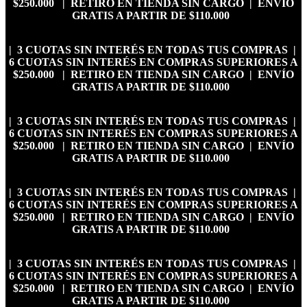
$250.000 | RETIRO EN TIENDA SIN CARGO | ENVÍO
GRATIS A PARTIR DE $110.000
| 3 CUOTAS SIN INTERÉS EN TODAS TUS COMPRAS |
6 CUOTAS SIN INTERÉS EN COMPRAS SUPERIORES A
$250.000 | RETIRO EN TIENDA SIN CARGO | ENVÍO
GRATIS A PARTIR DE $110.000
| 3 CUOTAS SIN INTERÉS EN TODAS TUS COMPRAS |
6 CUOTAS SIN INTERÉS EN COMPRAS SUPERIORES A
$250.000 | RETIRO EN TIENDA SIN CARGO | ENVÍO
GRATIS A PARTIR DE $110.000
| 3 CUOTAS SIN INTERÉS EN TODAS TUS COMPRAS |
6 CUOTAS SIN INTERÉS EN COMPRAS SUPERIORES A
$250.000 | RETIRO EN TIENDA SIN CARGO | ENVÍO
GRATIS A PARTIR DE $110.000
| 3 CUOTAS SIN INTERÉS EN TODAS TUS COMPRAS |
6 CUOTAS SIN INTERÉS EN COMPRAS SUPERIORES A
$250.000 | RETIRO EN TIENDA SIN CARGO | ENVÍO
GRATIS A PARTIR DE $110.000