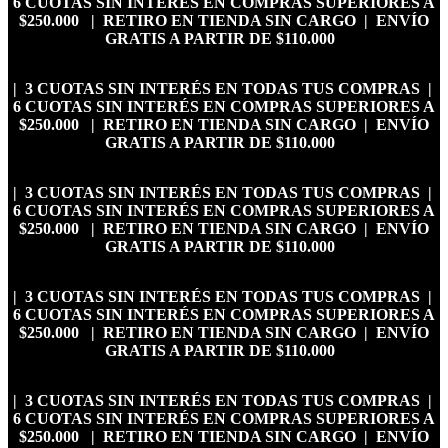
6 CUOTAS SIN INTERÉS EN COMPRAS SUPERIORES A
$250.000 | RETIRO EN TIENDA SIN CARGO | ENVÍO
GRATIS A PARTIR DE $110.000
| 3 CUOTAS SIN INTERÉS EN TODAS TUS COMPRAS |
6 CUOTAS SIN INTERÉS EN COMPRAS SUPERIORES A
$250.000 | RETIRO EN TIENDA SIN CARGO | ENVÍO
GRATIS A PARTIR DE $110.000
| 3 CUOTAS SIN INTERÉS EN TODAS TUS COMPRAS |
6 CUOTAS SIN INTERÉS EN COMPRAS SUPERIORES A
$250.000 | RETIRO EN TIENDA SIN CARGO | ENVÍO
GRATIS A PARTIR DE $110.000
| 3 CUOTAS SIN INTERÉS EN TODAS TUS COMPRAS |
6 CUOTAS SIN INTERÉS EN COMPRAS SUPERIORES A
$250.000 | RETIRO EN TIENDA SIN CARGO | ENVÍO
GRATIS A PARTIR DE $110.000
| 3 CUOTAS SIN INTERÉS EN TODAS TUS COMPRAS |
6 CUOTAS SIN INTERÉS EN COMPRAS SUPERIORES A
$250.000 | RETIRO EN TIENDA SIN CARGO | ENVÍO