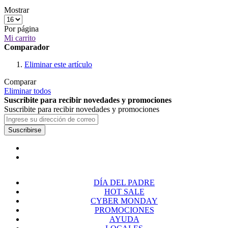
Mostrar
Por página
Mi carrito
Comparador
Eliminar este artículo
Comparar
Eliminar todos
Suscribite para recibir novedades y promociones
Suscribite para recibir novedades y promociones
Suscribirse
DÍA DEL PADRE
HOT SALE
CYBER MONDAY
PROMOCIONES
AYUDA