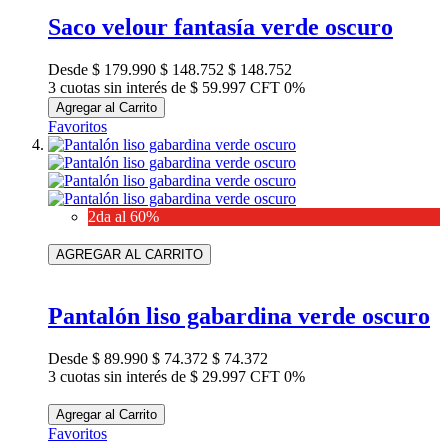
Saco velour fantasía verde oscuro
Desde
$ 179.990
$ 148.752
$ 148.752
3 cuotas sin interés de
$ 59.997
CFT 0%
Agregar al Carrito
Favoritos
2da al 60%
AGREGAR AL CARRITO
Pantalón liso gabardina verde oscuro
Desde
$ 89.990
$ 74.372
$ 74.372
3 cuotas sin interés de
$ 29.997
CFT 0%
Agregar al Carrito
Favoritos