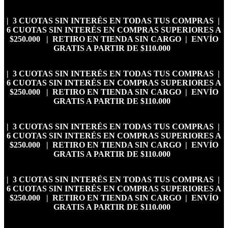
| 3 CUOTAS SIN INTERÉS EN TODAS TUS COMPRAS |
6 CUOTAS SIN INTERÉS EN COMPRAS SUPERIORES A
$250.000 | RETIRO EN TIENDA SIN CARGO | ENVÍO
GRATIS A PARTIR DE $110.000
| 3 CUOTAS SIN INTERÉS EN TODAS TUS COMPRAS |
6 CUOTAS SIN INTERÉS EN COMPRAS SUPERIORES A
$250.000 | RETIRO EN TIENDA SIN CARGO | ENVÍO
GRATIS A PARTIR DE $110.000
| 3 CUOTAS SIN INTERÉS EN TODAS TUS COMPRAS |
6 CUOTAS SIN INTERÉS EN COMPRAS SUPERIORES A
$250.000 | RETIRO EN TIENDA SIN CARGO | ENVÍO
GRATIS A PARTIR DE $110.000
| 3 CUOTAS SIN INTERÉS EN TODAS TUS COMPRAS |
6 CUOTAS SIN INTERÉS EN COMPRAS SUPERIORES A
$250.000 | RETIRO EN TIENDA SIN CARGO | ENVÍO
GRATIS A PARTIR DE $110.000