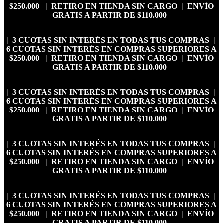
$250.000 | RETIRO EN TIENDA SIN CARGO | ENVÍO
GRATIS A PARTIR DE $110.000
| 3 CUOTAS SIN INTERÉS EN TODAS TUS COMPRAS |
6 CUOTAS SIN INTERÉS EN COMPRAS SUPERIORES A
$250.000 | RETIRO EN TIENDA SIN CARGO | ENVÍO
GRATIS A PARTIR DE $110.000
| 3 CUOTAS SIN INTERÉS EN TODAS TUS COMPRAS |
6 CUOTAS SIN INTERÉS EN COMPRAS SUPERIORES A
$250.000 | RETIRO EN TIENDA SIN CARGO | ENVÍO
GRATIS A PARTIR DE $110.000
| 3 CUOTAS SIN INTERÉS EN TODAS TUS COMPRAS |
6 CUOTAS SIN INTERÉS EN COMPRAS SUPERIORES A
$250.000 | RETIRO EN TIENDA SIN CARGO | ENVÍO
GRATIS A PARTIR DE $110.000
| 3 CUOTAS SIN INTERÉS EN TODAS TUS COMPRAS |
6 CUOTAS SIN INTERÉS EN COMPRAS SUPERIORES A
$250.000 | RETIRO EN TIENDA SIN CARGO | ENVÍO
GRATIS A PARTIR DE $110.000