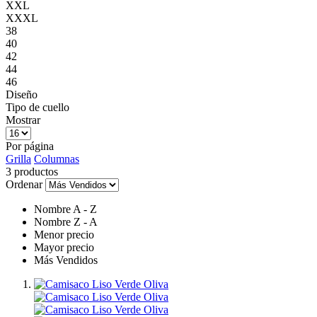
XXL
XXXL
38
40
42
44
46
Diseño
Tipo de cuello
Mostrar
Por página
Grilla
Columnas
3 productos
Ordenar
Nombre A - Z
Nombre Z - A
Menor precio
Mayor precio
Más Vendidos