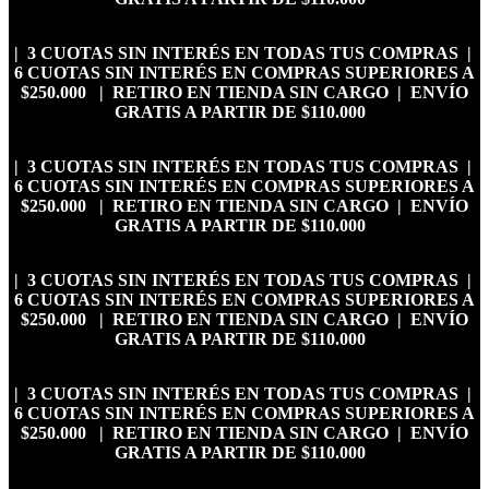
| 3 CUOTAS SIN INTERÉS EN TODAS TUS COMPRAS |
6 CUOTAS SIN INTERÉS EN COMPRAS SUPERIORES A
$250.000 | RETIRO EN TIENDA SIN CARGO | ENVÍO
GRATIS A PARTIR DE $110.000
| 3 CUOTAS SIN INTERÉS EN TODAS TUS COMPRAS |
6 CUOTAS SIN INTERÉS EN COMPRAS SUPERIORES A
$250.000 | RETIRO EN TIENDA SIN CARGO | ENVÍO
GRATIS A PARTIR DE $110.000
| 3 CUOTAS SIN INTERÉS EN TODAS TUS COMPRAS |
6 CUOTAS SIN INTERÉS EN COMPRAS SUPERIORES A
$250.000 | RETIRO EN TIENDA SIN CARGO | ENVÍO
GRATIS A PARTIR DE $110.000
| 3 CUOTAS SIN INTERÉS EN TODAS TUS COMPRAS |
6 CUOTAS SIN INTERÉS EN COMPRAS SUPERIORES A
$250.000 | RETIRO EN TIENDA SIN CARGO | ENVÍO
GRATIS A PARTIR DE $110.000