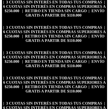
| 3 CUOTAS SIN INTERÉS EN TODAS TUS COMPRAS |
6 CUOTAS SIN INTERÉS EN COMPRAS SUPERIORES A
$250.000 | RETIRO EN TIENDA SIN CARGO | ENVÍO
GRATIS A PARTIR DE $110.000
| 3 CUOTAS SIN INTERÉS EN TODAS TUS COMPRAS |
6 CUOTAS SIN INTERÉS EN COMPRAS SUPERIORES A
$250.000 | RETIRO EN TIENDA SIN CARGO | ENVÍO
GRATIS A PARTIR DE $110.000
| 3 CUOTAS SIN INTERÉS EN TODAS TUS COMPRAS |
6 CUOTAS SIN INTERÉS EN COMPRAS SUPERIORES A
$250.000 | RETIRO EN TIENDA SIN CARGO | ENVÍO
GRATIS A PARTIR DE $110.000
| 3 CUOTAS SIN INTERÉS EN TODAS TUS COMPRAS |
6 CUOTAS SIN INTERÉS EN COMPRAS SUPERIORES A
$250.000 | RETIRO EN TIENDA SIN CARGO | ENVÍO
GRATIS A PARTIR DE $110.000
| 3 CUOTAS SIN INTERÉS EN TODAS TUS COMPRAS |
6 CUOTAS SIN INTERÉS EN COMPRAS SUPERIORES A