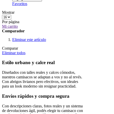
Favoritos
Mostrar
Por página
Mi carrito
Comparador
Eliminar este artículo
Comparar
Eliminar todos
Estilo urbano y calce real
Diseñados con talles reales y calces cómodos,
nuestros camisacos se adaptan a vos y no al revés.
Con abrigos livianos pero efectivos, son ideales
para un look moderno sin resignar practicidad.
Envíos rápidos y compra segura
Con descripciones claras, fotos reales y un sistema
de devoluciones ágil, podés elegir tu camisaco con