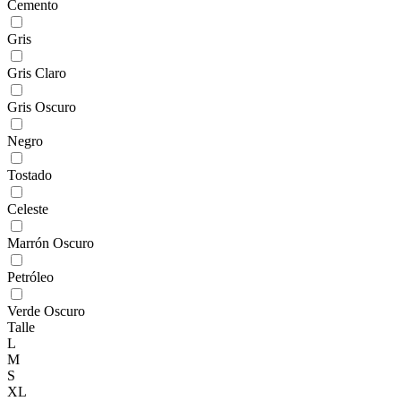
Cemento
Gris
Gris Claro
Gris Oscuro
Negro
Tostado
Celeste
Marrón Oscuro
Petróleo
Verde Oscuro
Talle
L
M
S
XL