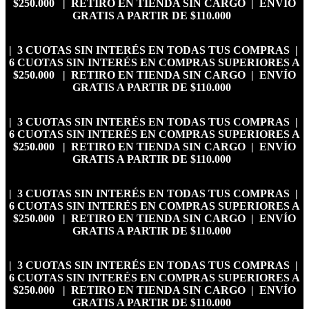
$250.000 | RETIRO EN TIENDA SIN CARGO | ENVÍO
GRATIS A PARTIR DE $110.000
| 3 CUOTAS SIN INTERÉS EN TODAS TUS COMPRAS |
6 CUOTAS SIN INTERÉS EN COMPRAS SUPERIORES A
$250.000 | RETIRO EN TIENDA SIN CARGO | ENVÍO
GRATIS A PARTIR DE $110.000
| 3 CUOTAS SIN INTERÉS EN TODAS TUS COMPRAS |
6 CUOTAS SIN INTERÉS EN COMPRAS SUPERIORES A
$250.000 | RETIRO EN TIENDA SIN CARGO | ENVÍO
GRATIS A PARTIR DE $110.000
| 3 CUOTAS SIN INTERÉS EN TODAS TUS COMPRAS |
6 CUOTAS SIN INTERÉS EN COMPRAS SUPERIORES A
$250.000 | RETIRO EN TIENDA SIN CARGO | ENVÍO
GRATIS A PARTIR DE $110.000
| 3 CUOTAS SIN INTERÉS EN TODAS TUS COMPRAS |
6 CUOTAS SIN INTERÉS EN COMPRAS SUPERIORES A
$250.000 | RETIRO EN TIENDA SIN CARGO | ENVÍO
GRATIS A PARTIR DE $110.000