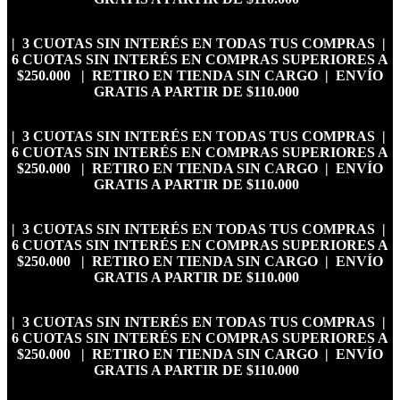
| 3 CUOTAS SIN INTERÉS EN TODAS TUS COMPRAS |
6 CUOTAS SIN INTERÉS EN COMPRAS SUPERIORES A
$250.000 | RETIRO EN TIENDA SIN CARGO | ENVÍO
GRATIS A PARTIR DE $110.000
| 3 CUOTAS SIN INTERÉS EN TODAS TUS COMPRAS |
6 CUOTAS SIN INTERÉS EN COMPRAS SUPERIORES A
$250.000 | RETIRO EN TIENDA SIN CARGO | ENVÍO
GRATIS A PARTIR DE $110.000
| 3 CUOTAS SIN INTERÉS EN TODAS TUS COMPRAS |
6 CUOTAS SIN INTERÉS EN COMPRAS SUPERIORES A
$250.000 | RETIRO EN TIENDA SIN CARGO | ENVÍO
GRATIS A PARTIR DE $110.000
| 3 CUOTAS SIN INTERÉS EN TODAS TUS COMPRAS |
6 CUOTAS SIN INTERÉS EN COMPRAS SUPERIORES A
$250.000 | RETIRO EN TIENDA SIN CARGO | ENVÍO
GRATIS A PARTIR DE $110.000