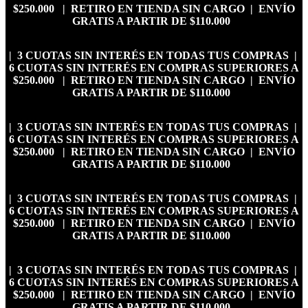
$250.000 | RETIRO EN TIENDA SIN CARGO | ENVÍO
GRATIS A PARTIR DE $110.000
| 3 CUOTAS SIN INTERÉS EN TODAS TUS COMPRAS |
6 CUOTAS SIN INTERÉS EN COMPRAS SUPERIORES A
$250.000 | RETIRO EN TIENDA SIN CARGO | ENVÍO
GRATIS A PARTIR DE $110.000
| 3 CUOTAS SIN INTERÉS EN TODAS TUS COMPRAS |
6 CUOTAS SIN INTERÉS EN COMPRAS SUPERIORES A
$250.000 | RETIRO EN TIENDA SIN CARGO | ENVÍO
GRATIS A PARTIR DE $110.000
| 3 CUOTAS SIN INTERÉS EN TODAS TUS COMPRAS |
6 CUOTAS SIN INTERÉS EN COMPRAS SUPERIORES A
$250.000 | RETIRO EN TIENDA SIN CARGO | ENVÍO
GRATIS A PARTIR DE $110.000
| 3 CUOTAS SIN INTERÉS EN TODAS TUS COMPRAS |
6 CUOTAS SIN INTERÉS EN COMPRAS SUPERIORES A
$250.000 | RETIRO EN TIENDA SIN CARGO | ENVÍO
GRATIS A PARTIR DE $110.000