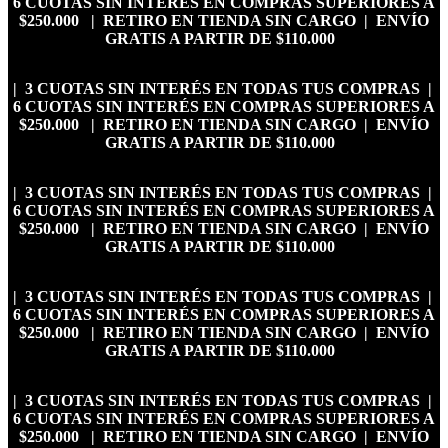
6 CUOTAS SIN INTERÉS EN COMPRAS SUPERIORES A
$250.000 | RETIRO EN TIENDA SIN CARGO | ENVÍO
GRATIS A PARTIR DE $110.000
| 3 CUOTAS SIN INTERÉS EN TODAS TUS COMPRAS |
6 CUOTAS SIN INTERÉS EN COMPRAS SUPERIORES A
$250.000 | RETIRO EN TIENDA SIN CARGO | ENVÍO
GRATIS A PARTIR DE $110.000
| 3 CUOTAS SIN INTERÉS EN TODAS TUS COMPRAS |
6 CUOTAS SIN INTERÉS EN COMPRAS SUPERIORES A
$250.000 | RETIRO EN TIENDA SIN CARGO | ENVÍO
GRATIS A PARTIR DE $110.000
| 3 CUOTAS SIN INTERÉS EN TODAS TUS COMPRAS |
6 CUOTAS SIN INTERÉS EN COMPRAS SUPERIORES A
$250.000 | RETIRO EN TIENDA SIN CARGO | ENVÍO
GRATIS A PARTIR DE $110.000
| 3 CUOTAS SIN INTERÉS EN TODAS TUS COMPRAS |
6 CUOTAS SIN INTERÉS EN COMPRAS SUPERIORES A
$250.000 | RETIRO EN TIENDA SIN CARGO | ENVÍO