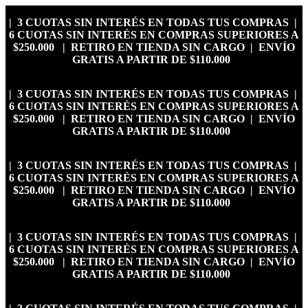
| 3 CUOTAS SIN INTERÉS EN TODAS TUS COMPRAS |
6 CUOTAS SIN INTERÉS EN COMPRAS SUPERIORES A
$250.000 | RETIRO EN TIENDA SIN CARGO | ENVÍO
GRATIS A PARTIR DE $110.000
| 3 CUOTAS SIN INTERÉS EN TODAS TUS COMPRAS |
6 CUOTAS SIN INTERÉS EN COMPRAS SUPERIORES A
$250.000 | RETIRO EN TIENDA SIN CARGO | ENVÍO
GRATIS A PARTIR DE $110.000
| 3 CUOTAS SIN INTERÉS EN TODAS TUS COMPRAS |
6 CUOTAS SIN INTERÉS EN COMPRAS SUPERIORES A
$250.000 | RETIRO EN TIENDA SIN CARGO | ENVÍO
GRATIS A PARTIR DE $110.000
| 3 CUOTAS SIN INTERÉS EN TODAS TUS COMPRAS |
6 CUOTAS SIN INTERÉS EN COMPRAS SUPERIORES A
$250.000 | RETIRO EN TIENDA SIN CARGO | ENVÍO
GRATIS A PARTIR DE $110.000