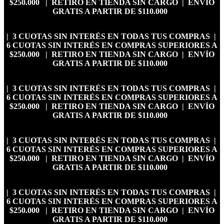
$250.000 | RETIRO EN TIENDA SIN CARGO | ENVÍO
GRATIS A PARTIR DE $110.000
| 3 CUOTAS SIN INTERÉS EN TODAS TUS COMPRAS |
6 CUOTAS SIN INTERÉS EN COMPRAS SUPERIORES A
$250.000 | RETIRO EN TIENDA SIN CARGO | ENVÍO
GRATIS A PARTIR DE $110.000
| 3 CUOTAS SIN INTERÉS EN TODAS TUS COMPRAS |
6 CUOTAS SIN INTERÉS EN COMPRAS SUPERIORES A
$250.000 | RETIRO EN TIENDA SIN CARGO | ENVÍO
GRATIS A PARTIR DE $110.000
| 3 CUOTAS SIN INTERÉS EN TODAS TUS COMPRAS |
6 CUOTAS SIN INTERÉS EN COMPRAS SUPERIORES A
$250.000 | RETIRO EN TIENDA SIN CARGO | ENVÍO
GRATIS A PARTIR DE $110.000
| 3 CUOTAS SIN INTERÉS EN TODAS TUS COMPRAS |
6 CUOTAS SIN INTERÉS EN COMPRAS SUPERIORES A
$250.000 | RETIRO EN TIENDA SIN CARGO | ENVÍO
GRATIS A PARTIR DE $110.000