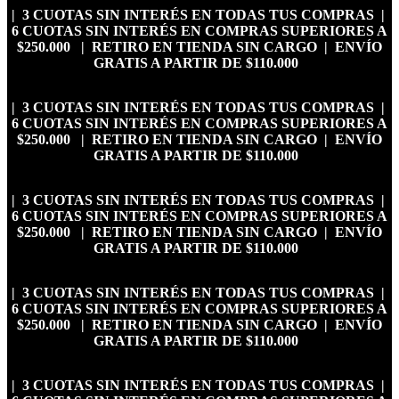
| 3 CUOTAS SIN INTERÉS EN TODAS TUS COMPRAS |
6 CUOTAS SIN INTERÉS EN COMPRAS SUPERIORES A
$250.000 | RETIRO EN TIENDA SIN CARGO | ENVÍO
GRATIS A PARTIR DE $110.000
| 3 CUOTAS SIN INTERÉS EN TODAS TUS COMPRAS |
6 CUOTAS SIN INTERÉS EN COMPRAS SUPERIORES A
$250.000 | RETIRO EN TIENDA SIN CARGO | ENVÍO
GRATIS A PARTIR DE $110.000
| 3 CUOTAS SIN INTERÉS EN TODAS TUS COMPRAS |
6 CUOTAS SIN INTERÉS EN COMPRAS SUPERIORES A
$250.000 | RETIRO EN TIENDA SIN CARGO | ENVÍO
GRATIS A PARTIR DE $110.000
| 3 CUOTAS SIN INTERÉS EN TODAS TUS COMPRAS |
6 CUOTAS SIN INTERÉS EN COMPRAS SUPERIORES A
$250.000 | RETIRO EN TIENDA SIN CARGO | ENVÍO
GRATIS A PARTIR DE $110.000
| 3 CUOTAS SIN INTERÉS EN TODAS TUS COMPRAS |