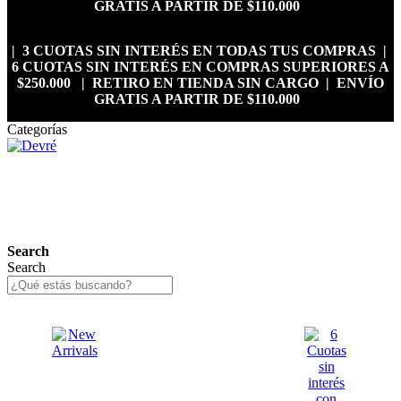
GRATIS A PARTIR DE $110.000
| 3 CUOTAS SIN INTERÉS EN TODAS TUS COMPRAS |
6 CUOTAS SIN INTERÉS EN COMPRAS SUPERIORES A
$250.000 | RETIRO EN TIENDA SIN CARGO | ENVÍO
GRATIS A PARTIR DE $110.000
Categorías
Search
Search