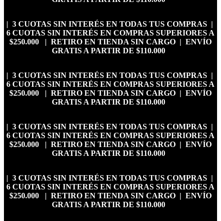
| 3 CUOTAS SIN INTERÉS EN TODAS TUS COMPRAS |
6 CUOTAS SIN INTERÉS EN COMPRAS SUPERIORES A
$250.000 | RETIRO EN TIENDA SIN CARGO | ENVÍO
GRATIS A PARTIR DE $110.000
| 3 CUOTAS SIN INTERÉS EN TODAS TUS COMPRAS |
6 CUOTAS SIN INTERÉS EN COMPRAS SUPERIORES A
$250.000 | RETIRO EN TIENDA SIN CARGO | ENVÍO
GRATIS A PARTIR DE $110.000
| 3 CUOTAS SIN INTERÉS EN TODAS TUS COMPRAS |
6 CUOTAS SIN INTERÉS EN COMPRAS SUPERIORES A
$250.000 | RETIRO EN TIENDA SIN CARGO | ENVÍO
GRATIS A PARTIR DE $110.000
| 3 CUOTAS SIN INTERÉS EN TODAS TUS COMPRAS |
6 CUOTAS SIN INTERÉS EN COMPRAS SUPERIORES A
$250.000 | RETIRO EN TIENDA SIN CARGO | ENVÍO
GRATIS A PARTIR DE $110.000