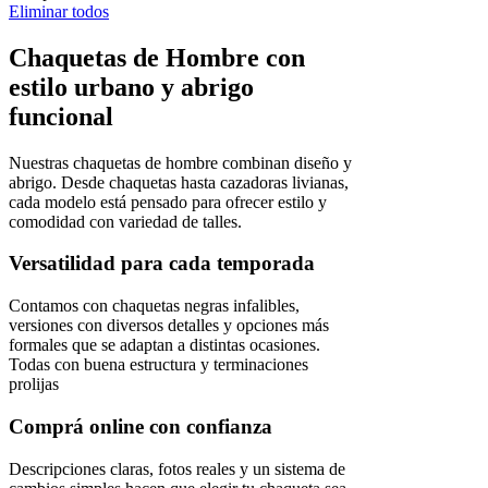
Eliminar todos
Chaquetas de Hombre con
estilo urbano y abrigo
funcional
Nuestras chaquetas de hombre combinan diseño y
abrigo. Desde chaquetas hasta cazadoras livianas,
cada modelo está pensado para ofrecer estilo y
comodidad con variedad de talles.
Versatilidad para cada temporada
Contamos con chaquetas negras infalibles,
versiones con diversos detalles y opciones más
formales que se adaptan a distintas ocasiones.
Todas con buena estructura y terminaciones
prolijas
Comprá online con confianza
Descripciones claras, fotos reales y un sistema de