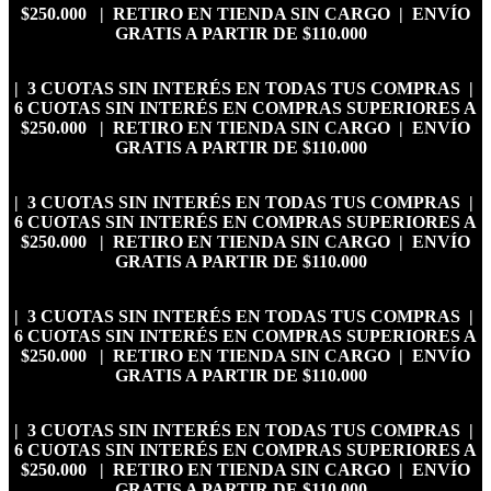
$250.000 | RETIRO EN TIENDA SIN CARGO | ENVÍO
GRATIS A PARTIR DE $110.000
| 3 CUOTAS SIN INTERÉS EN TODAS TUS COMPRAS |
6 CUOTAS SIN INTERÉS EN COMPRAS SUPERIORES A
$250.000 | RETIRO EN TIENDA SIN CARGO | ENVÍO
GRATIS A PARTIR DE $110.000
| 3 CUOTAS SIN INTERÉS EN TODAS TUS COMPRAS |
6 CUOTAS SIN INTERÉS EN COMPRAS SUPERIORES A
$250.000 | RETIRO EN TIENDA SIN CARGO | ENVÍO
GRATIS A PARTIR DE $110.000
| 3 CUOTAS SIN INTERÉS EN TODAS TUS COMPRAS |
6 CUOTAS SIN INTERÉS EN COMPRAS SUPERIORES A
$250.000 | RETIRO EN TIENDA SIN CARGO | ENVÍO
GRATIS A PARTIR DE $110.000
| 3 CUOTAS SIN INTERÉS EN TODAS TUS COMPRAS |
6 CUOTAS SIN INTERÉS EN COMPRAS SUPERIORES A
$250.000 | RETIRO EN TIENDA SIN CARGO | ENVÍO
GRATIS A PARTIR DE $110.000