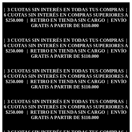
| 3 CUOTAS SIN INTERÉS EN TODAS TUS COMPRAS |
6 CUOTAS SIN INTERÉS EN COMPRAS SUPERIORES A
$250.000 | RETIRO EN TIENDA SIN CARGO | ENVÍO
GRATIS A PARTIR DE $110.000
| 3 CUOTAS SIN INTERÉS EN TODAS TUS COMPRAS |
6 CUOTAS SIN INTERÉS EN COMPRAS SUPERIORES A
$250.000 | RETIRO EN TIENDA SIN CARGO | ENVÍO
GRATIS A PARTIR DE $110.000
| 3 CUOTAS SIN INTERÉS EN TODAS TUS COMPRAS |
6 CUOTAS SIN INTERÉS EN COMPRAS SUPERIORES A
$250.000 | RETIRO EN TIENDA SIN CARGO | ENVÍO
GRATIS A PARTIR DE $110.000
| 3 CUOTAS SIN INTERÉS EN TODAS TUS COMPRAS |
6 CUOTAS SIN INTERÉS EN COMPRAS SUPERIORES A
$250.000 | RETIRO EN TIENDA SIN CARGO | ENVÍO
GRATIS A PARTIR DE $110.000