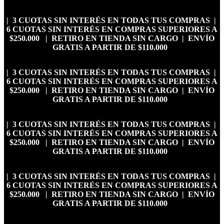
| 3 CUOTAS SIN INTERÉS EN TODAS TUS COMPRAS |
6 CUOTAS SIN INTERÉS EN COMPRAS SUPERIORES A
$250.000 | RETIRO EN TIENDA SIN CARGO | ENVÍO
GRATIS A PARTIR DE $110.000
| 3 CUOTAS SIN INTERÉS EN TODAS TUS COMPRAS |
6 CUOTAS SIN INTERÉS EN COMPRAS SUPERIORES A
$250.000 | RETIRO EN TIENDA SIN CARGO | ENVÍO
GRATIS A PARTIR DE $110.000
| 3 CUOTAS SIN INTERÉS EN TODAS TUS COMPRAS |
6 CUOTAS SIN INTERÉS EN COMPRAS SUPERIORES A
$250.000 | RETIRO EN TIENDA SIN CARGO | ENVÍO
GRATIS A PARTIR DE $110.000
| 3 CUOTAS SIN INTERÉS EN TODAS TUS COMPRAS |
6 CUOTAS SIN INTERÉS EN COMPRAS SUPERIORES A
$250.000 | RETIRO EN TIENDA SIN CARGO | ENVÍO
GRATIS A PARTIR DE $110.000