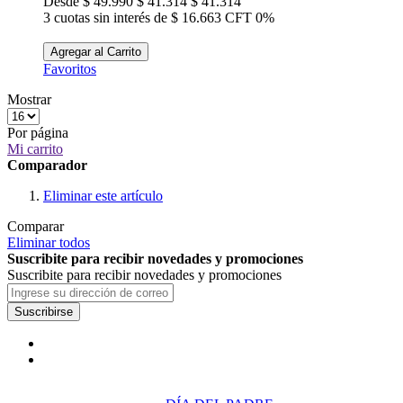
Desde
$ 49.990
$ 41.314
$ 41.314
3 cuotas sin interés de
$ 16.663
CFT 0%
Agregar al Carrito
Favoritos
Mostrar
Por página
Mi carrito
Comparador
Eliminar este artículo
Comparar
Eliminar todos
Suscribite para recibir novedades y promociones
Suscribite para recibir novedades y promociones
Suscribirse