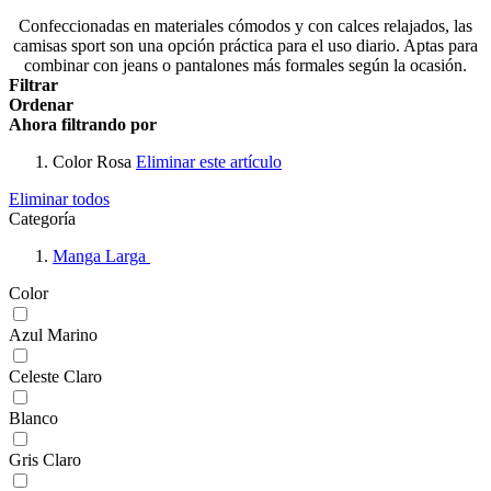
Confeccionadas en materiales cómodos y con calces relajados, las
camisas sport son una opción práctica para el uso diario. Aptas para
combinar con jeans o pantalones más formales según la ocasión.
Filtrar
Ordenar
Ahora filtrando por
Color
Rosa
Eliminar este artículo
Eliminar todos
Categoría
Manga Larga
Color
Azul Marino
Celeste Claro
Blanco
Gris Claro