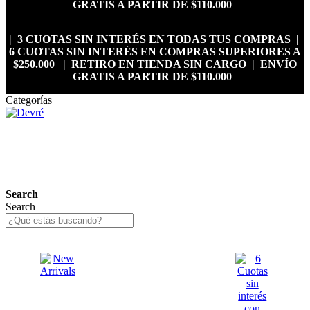
GRATIS A PARTIR DE $110.000
| 3 CUOTAS SIN INTERÉS EN TODAS TUS COMPRAS |
6 CUOTAS SIN INTERÉS EN COMPRAS SUPERIORES A
$250.000 | RETIRO EN TIENDA SIN CARGO | ENVÍO
GRATIS A PARTIR DE $110.000
Categorías
Search
Search