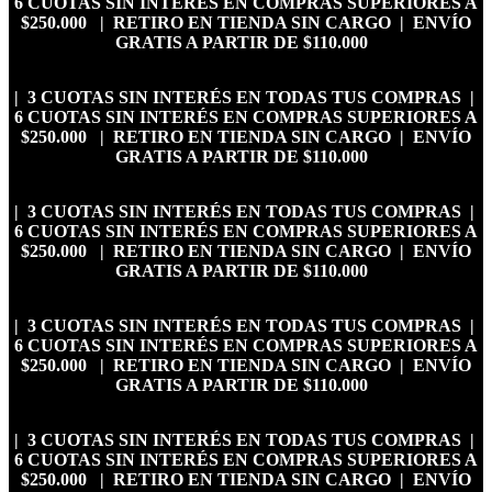
6 CUOTAS SIN INTERÉS EN COMPRAS SUPERIORES A
$250.000 | RETIRO EN TIENDA SIN CARGO | ENVÍO
GRATIS A PARTIR DE $110.000
| 3 CUOTAS SIN INTERÉS EN TODAS TUS COMPRAS |
6 CUOTAS SIN INTERÉS EN COMPRAS SUPERIORES A
$250.000 | RETIRO EN TIENDA SIN CARGO | ENVÍO
GRATIS A PARTIR DE $110.000
| 3 CUOTAS SIN INTERÉS EN TODAS TUS COMPRAS |
6 CUOTAS SIN INTERÉS EN COMPRAS SUPERIORES A
$250.000 | RETIRO EN TIENDA SIN CARGO | ENVÍO
GRATIS A PARTIR DE $110.000
| 3 CUOTAS SIN INTERÉS EN TODAS TUS COMPRAS |
6 CUOTAS SIN INTERÉS EN COMPRAS SUPERIORES A
$250.000 | RETIRO EN TIENDA SIN CARGO | ENVÍO
GRATIS A PARTIR DE $110.000
| 3 CUOTAS SIN INTERÉS EN TODAS TUS COMPRAS |
6 CUOTAS SIN INTERÉS EN COMPRAS SUPERIORES A
$250.000 | RETIRO EN TIENDA SIN CARGO | ENVÍO