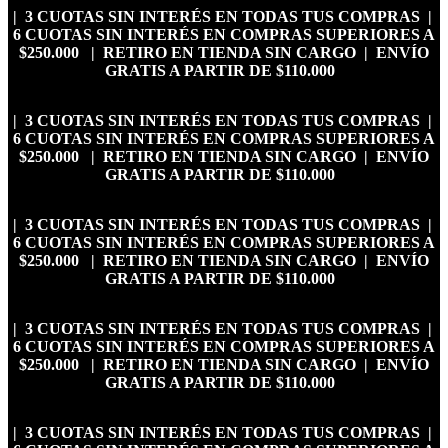
| 3 CUOTAS SIN INTERÉS EN TODAS TUS COMPRAS |
6 CUOTAS SIN INTERÉS EN COMPRAS SUPERIORES A
$250.000 | RETIRO EN TIENDA SIN CARGO | ENVÍO
GRATIS A PARTIR DE $110.000
| 3 CUOTAS SIN INTERÉS EN TODAS TUS COMPRAS |
6 CUOTAS SIN INTERÉS EN COMPRAS SUPERIORES A
$250.000 | RETIRO EN TIENDA SIN CARGO | ENVÍO
GRATIS A PARTIR DE $110.000
| 3 CUOTAS SIN INTERÉS EN TODAS TUS COMPRAS |
6 CUOTAS SIN INTERÉS EN COMPRAS SUPERIORES A
$250.000 | RETIRO EN TIENDA SIN CARGO | ENVÍO
GRATIS A PARTIR DE $110.000
| 3 CUOTAS SIN INTERÉS EN TODAS TUS COMPRAS |
6 CUOTAS SIN INTERÉS EN COMPRAS SUPERIORES A
$250.000 | RETIRO EN TIENDA SIN CARGO | ENVÍO
GRATIS A PARTIR DE $110.000
| 3 CUOTAS SIN INTERÉS EN TODAS TUS COMPRAS |