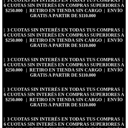
| 3 CUOTAS SIN INTERÉS EN TODAS TUS COMPRAS |
6 CUOTAS SIN INTERÉS EN COMPRAS SUPERIORES A
$250.000 | RETIRO EN TIENDA SIN CARGO | ENVÍO
GRATIS A PARTIR DE $110.000
| 3 CUOTAS SIN INTERÉS EN TODAS TUS COMPRAS |
6 CUOTAS SIN INTERÉS EN COMPRAS SUPERIORES A
$250.000 | RETIRO EN TIENDA SIN CARGO | ENVÍO
GRATIS A PARTIR DE $110.000
| 3 CUOTAS SIN INTERÉS EN TODAS TUS COMPRAS |
6 CUOTAS SIN INTERÉS EN COMPRAS SUPERIORES A
$250.000 | RETIRO EN TIENDA SIN CARGO | ENVÍO
GRATIS A PARTIR DE $110.000
| 3 CUOTAS SIN INTERÉS EN TODAS TUS COMPRAS |
6 CUOTAS SIN INTERÉS EN COMPRAS SUPERIORES A
$250.000 | RETIRO EN TIENDA SIN CARGO | ENVÍO
GRATIS A PARTIR DE $110.000
| 3 CUOTAS SIN INTERÉS EN TODAS TUS COMPRAS |
6 CUOTAS SIN INTERÉS EN COMPRAS SUPERIORES A