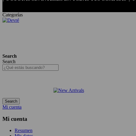
Categorías
Search
Search
Search
Mi cuenta
Mi cuenta
Resumen
Mis datos