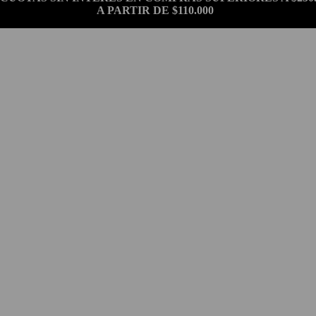
A PARTIR DE $110.000