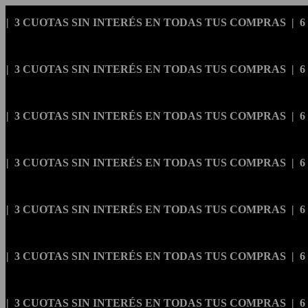
| 3 CUOTAS SIN INTERÉS EN TODAS TUS COMPRAS | 6
| 3 CUOTAS SIN INTERÉS EN TODAS TUS COMPRAS | 6
| 3 CUOTAS SIN INTERÉS EN TODAS TUS COMPRAS | 6
| 3 CUOTAS SIN INTERÉS EN TODAS TUS COMPRAS | 6
| 3 CUOTAS SIN INTERÉS EN TODAS TUS COMPRAS | 6
| 3 CUOTAS SIN INTERÉS EN TODAS TUS COMPRAS | 6
| 3 CUOTAS SIN INTERÉS EN TODAS TUS COMPRAS | 6