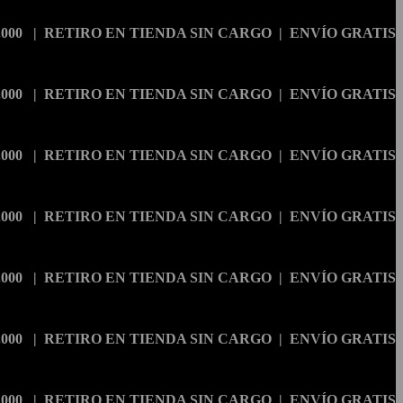
.000 | RETIRO EN TIENDA SIN CARGO | ENVÍO GRATIS
.000 | RETIRO EN TIENDA SIN CARGO | ENVÍO GRATIS
.000 | RETIRO EN TIENDA SIN CARGO | ENVÍO GRATIS
.000 | RETIRO EN TIENDA SIN CARGO | ENVÍO GRATIS
.000 | RETIRO EN TIENDA SIN CARGO | ENVÍO GRATIS
.000 | RETIRO EN TIENDA SIN CARGO | ENVÍO GRATIS
.000 | RETIRO EN TIENDA SIN CARGO | ENVÍO GRATIS