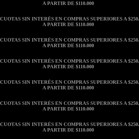
A PARTIR DE $110.000
 CUOTAS SIN INTERÉS EN COMPRAS SUPERIORES A $250
A PARTIR DE $110.000
 CUOTAS SIN INTERÉS EN COMPRAS SUPERIORES A $250
A PARTIR DE $110.000
 CUOTAS SIN INTERÉS EN COMPRAS SUPERIORES A $250
A PARTIR DE $110.000
 CUOTAS SIN INTERÉS EN COMPRAS SUPERIORES A $250
A PARTIR DE $110.000
 CUOTAS SIN INTERÉS EN COMPRAS SUPERIORES A $250
A PARTIR DE $110.000
 CUOTAS SIN INTERÉS EN COMPRAS SUPERIORES A $250
A PARTIR DE $110.000