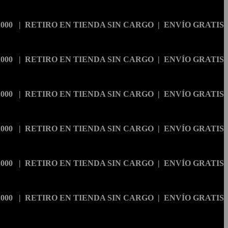
.000 | RETIRO EN TIENDA SIN CARGO | ENVÍO GRATIS
.000 | RETIRO EN TIENDA SIN CARGO | ENVÍO GRATIS
.000 | RETIRO EN TIENDA SIN CARGO | ENVÍO GRATIS
.000 | RETIRO EN TIENDA SIN CARGO | ENVÍO GRATIS
.000 | RETIRO EN TIENDA SIN CARGO | ENVÍO GRATIS
.000 | RETIRO EN TIENDA SIN CARGO | ENVÍO GRATIS