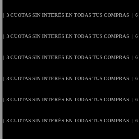
| 3 CUOTAS SIN INTERÉS EN TODAS TUS COMPRAS | 6
| 3 CUOTAS SIN INTERÉS EN TODAS TUS COMPRAS | 6
| 3 CUOTAS SIN INTERÉS EN TODAS TUS COMPRAS | 6
| 3 CUOTAS SIN INTERÉS EN TODAS TUS COMPRAS | 6
| 3 CUOTAS SIN INTERÉS EN TODAS TUS COMPRAS | 6
| 3 CUOTAS SIN INTERÉS EN TODAS TUS COMPRAS | 6