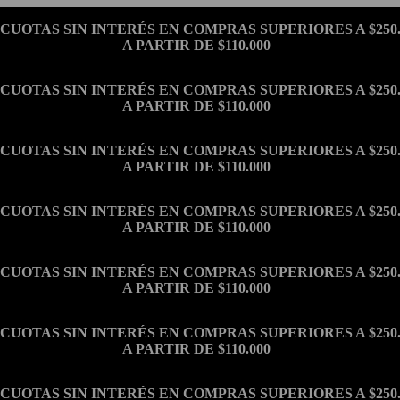
 CUOTAS SIN INTERÉS EN COMPRAS SUPERIORES A $250
A PARTIR DE $110.000
 CUOTAS SIN INTERÉS EN COMPRAS SUPERIORES A $250
A PARTIR DE $110.000
 CUOTAS SIN INTERÉS EN COMPRAS SUPERIORES A $250
A PARTIR DE $110.000
 CUOTAS SIN INTERÉS EN COMPRAS SUPERIORES A $250
A PARTIR DE $110.000
 CUOTAS SIN INTERÉS EN COMPRAS SUPERIORES A $250
A PARTIR DE $110.000
 CUOTAS SIN INTERÉS EN COMPRAS SUPERIORES A $250
A PARTIR DE $110.000
 CUOTAS SIN INTERÉS EN COMPRAS SUPERIORES A $250