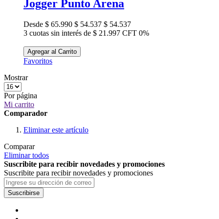
Jogger Punto Arena
Desde
$ 65.990
$ 54.537
$ 54.537
3 cuotas sin interés de
$ 21.997
CFT 0%
Agregar al Carrito
Favoritos
Mostrar
Por página
Mi carrito
Comparador
Eliminar este artículo
Comparar
Eliminar todos
Suscribite para recibir novedades y promociones
Suscribite para recibir novedades y promociones
Suscribirse