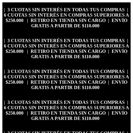
| 3 CUOTAS SIN INTERÉS EN TODAS TUS COMPRAS |
6 CUOTAS SIN INTERÉS EN COMPRAS SUPERIORES A
$250.000 | RETIRO EN TIENDA SIN CARGO | ENVÍO
GRATIS A PARTIR DE $110.000
| 3 CUOTAS SIN INTERÉS EN TODAS TUS COMPRAS |
6 CUOTAS SIN INTERÉS EN COMPRAS SUPERIORES A
$250.000 | RETIRO EN TIENDA SIN CARGO | ENVÍO
GRATIS A PARTIR DE $110.000
| 3 CUOTAS SIN INTERÉS EN TODAS TUS COMPRAS |
6 CUOTAS SIN INTERÉS EN COMPRAS SUPERIORES A
$250.000 | RETIRO EN TIENDA SIN CARGO | ENVÍO
GRATIS A PARTIR DE $110.000
| 3 CUOTAS SIN INTERÉS EN TODAS TUS COMPRAS |
6 CUOTAS SIN INTERÉS EN COMPRAS SUPERIORES A
$250.000 | RETIRO EN TIENDA SIN CARGO | ENVÍO
GRATIS A PARTIR DE $110.000