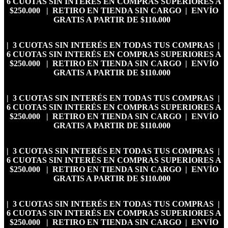
6 CUOTAS SIN INTERÉS EN COMPRAS SUPERIORES A
$250.000 | RETIRO EN TIENDA SIN CARGO | ENVÍO
GRATIS A PARTIR DE $110.000
| 3 CUOTAS SIN INTERÉS EN TODAS TUS COMPRAS |
6 CUOTAS SIN INTERÉS EN COMPRAS SUPERIORES A
$250.000 | RETIRO EN TIENDA SIN CARGO | ENVÍO
GRATIS A PARTIR DE $110.000
| 3 CUOTAS SIN INTERÉS EN TODAS TUS COMPRAS |
6 CUOTAS SIN INTERÉS EN COMPRAS SUPERIORES A
$250.000 | RETIRO EN TIENDA SIN CARGO | ENVÍO
GRATIS A PARTIR DE $110.000
| 3 CUOTAS SIN INTERÉS EN TODAS TUS COMPRAS |
6 CUOTAS SIN INTERÉS EN COMPRAS SUPERIORES A
$250.000 | RETIRO EN TIENDA SIN CARGO | ENVÍO
GRATIS A PARTIR DE $110.000
| 3 CUOTAS SIN INTERÉS EN TODAS TUS COMPRAS |
6 CUOTAS SIN INTERÉS EN COMPRAS SUPERIORES A
$250.000 | RETIRO EN TIENDA SIN CARGO | ENVÍO