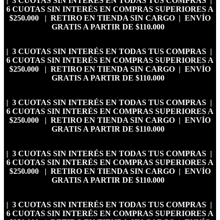
| 3 CUOTAS SIN INTERÉS EN TODAS TUS COMPRAS |
6 CUOTAS SIN INTERÉS EN COMPRAS SUPERIORES A
$250.000 | RETIRO EN TIENDA SIN CARGO | ENVÍO
GRATIS A PARTIR DE $110.000
| 3 CUOTAS SIN INTERÉS EN TODAS TUS COMPRAS |
6 CUOTAS SIN INTERÉS EN COMPRAS SUPERIORES A
$250.000 | RETIRO EN TIENDA SIN CARGO | ENVÍO
GRATIS A PARTIR DE $110.000
| 3 CUOTAS SIN INTERÉS EN TODAS TUS COMPRAS |
6 CUOTAS SIN INTERÉS EN COMPRAS SUPERIORES A
$250.000 | RETIRO EN TIENDA SIN CARGO | ENVÍO
GRATIS A PARTIR DE $110.000
| 3 CUOTAS SIN INTERÉS EN TODAS TUS COMPRAS |
6 CUOTAS SIN INTERÉS EN COMPRAS SUPERIORES A
$250.000 | RETIRO EN TIENDA SIN CARGO | ENVÍO
GRATIS A PARTIR DE $110.000
| 3 CUOTAS SIN INTERÉS EN TODAS TUS COMPRAS |
6 CUOTAS SIN INTERÉS EN COMPRAS SUPERIORES A