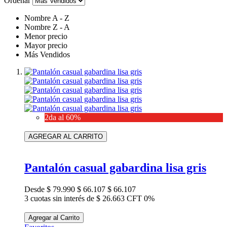
Ordenar
Nombre A - Z
Nombre Z - A
Menor precio
Mayor precio
Más Vendidos
2da al 60%
AGREGAR AL CARRITO
Pantalón casual gabardina lisa gris
Desde
$ 79.990
$ 66.107
$ 66.107
3 cuotas sin interés de
$ 26.663
CFT 0%
Agregar al Carrito