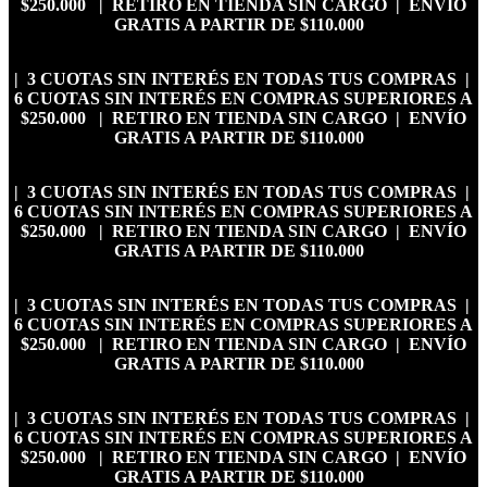
$250.000 | RETIRO EN TIENDA SIN CARGO | ENVÍO
GRATIS A PARTIR DE $110.000
| 3 CUOTAS SIN INTERÉS EN TODAS TUS COMPRAS |
6 CUOTAS SIN INTERÉS EN COMPRAS SUPERIORES A
$250.000 | RETIRO EN TIENDA SIN CARGO | ENVÍO
GRATIS A PARTIR DE $110.000
| 3 CUOTAS SIN INTERÉS EN TODAS TUS COMPRAS |
6 CUOTAS SIN INTERÉS EN COMPRAS SUPERIORES A
$250.000 | RETIRO EN TIENDA SIN CARGO | ENVÍO
GRATIS A PARTIR DE $110.000
| 3 CUOTAS SIN INTERÉS EN TODAS TUS COMPRAS |
6 CUOTAS SIN INTERÉS EN COMPRAS SUPERIORES A
$250.000 | RETIRO EN TIENDA SIN CARGO | ENVÍO
GRATIS A PARTIR DE $110.000
| 3 CUOTAS SIN INTERÉS EN TODAS TUS COMPRAS |
6 CUOTAS SIN INTERÉS EN COMPRAS SUPERIORES A
$250.000 | RETIRO EN TIENDA SIN CARGO | ENVÍO
GRATIS A PARTIR DE $110.000