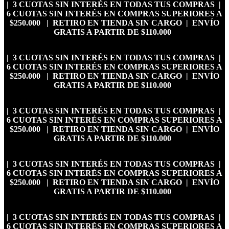
| 3 CUOTAS SIN INTERÉS EN TODAS TUS COMPRAS |
6 CUOTAS SIN INTERÉS EN COMPRAS SUPERIORES A
$250.000 | RETIRO EN TIENDA SIN CARGO | ENVÍO
GRATIS A PARTIR DE $110.000
| 3 CUOTAS SIN INTERÉS EN TODAS TUS COMPRAS |
6 CUOTAS SIN INTERÉS EN COMPRAS SUPERIORES A
$250.000 | RETIRO EN TIENDA SIN CARGO | ENVÍO
GRATIS A PARTIR DE $110.000
| 3 CUOTAS SIN INTERÉS EN TODAS TUS COMPRAS |
6 CUOTAS SIN INTERÉS EN COMPRAS SUPERIORES A
$250.000 | RETIRO EN TIENDA SIN CARGO | ENVÍO
GRATIS A PARTIR DE $110.000
| 3 CUOTAS SIN INTERÉS EN TODAS TUS COMPRAS |
6 CUOTAS SIN INTERÉS EN COMPRAS SUPERIORES A
$250.000 | RETIRO EN TIENDA SIN CARGO | ENVÍO
GRATIS A PARTIR DE $110.000
| 3 CUOTAS SIN INTERÉS EN TODAS TUS COMPRAS |
6 CUOTAS SIN INTERÉS EN COMPRAS SUPERIORES A