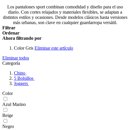
Los pantalones sport combinan comodidad y diseño para el uso
diario. Con cortes relajados y materiales flexibles, se adaptan a
distintos estilos y ocasiones. Desde modelos clásicos hasta versiones
más urbanas, son clave en cualquier guardarropa versátil.
Filtrar
Ordenar
Ahora filtrando por
Color
Gris
Eliminar este artículo
Eliminar todos
Categoría
Chino
5 Bolsillos
Joggers
Color
Azul Marino
Beige
Negro