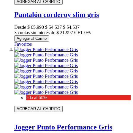
AGREGAR AL CARRITO
Pantalón corderoy slim gris
Desde
$ 65.990
$ 54.537
$ 54.537
3 cuotas sin interés de
$ 21.997
CFT 0%
Agregar al Carrito
Favoritos
2da al 60%
AGREGAR AL CARRITO
Jogger Punto Performance Gris