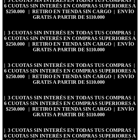
| 3 CUOTAS SIN INTERÉS EN TODAS TUS COMPRAS |
6 CUOTAS SIN INTERÉS EN COMPRAS SUPERIORES A
$250.000 | RETIRO EN TIENDA SIN CARGO | ENVÍO
GRATIS A PARTIR DE $110.000
| 3 CUOTAS SIN INTERÉS EN TODAS TUS COMPRAS |
6 CUOTAS SIN INTERÉS EN COMPRAS SUPERIORES A
$250.000 | RETIRO EN TIENDA SIN CARGO | ENVÍO
GRATIS A PARTIR DE $110.000
| 3 CUOTAS SIN INTERÉS EN TODAS TUS COMPRAS |
6 CUOTAS SIN INTERÉS EN COMPRAS SUPERIORES A
$250.000 | RETIRO EN TIENDA SIN CARGO | ENVÍO
GRATIS A PARTIR DE $110.000
| 3 CUOTAS SIN INTERÉS EN TODAS TUS COMPRAS |
6 CUOTAS SIN INTERÉS EN COMPRAS SUPERIORES A
$250.000 | RETIRO EN TIENDA SIN CARGO | ENVÍO
GRATIS A PARTIR DE $110.000
| 3 CUOTAS SIN INTERÉS EN TODAS TUS COMPRAS |
6 CUOTAS SIN INTERÉS EN COMPRAS SUPERIORES A