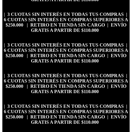
| 3 CUOTAS SIN INTERÉS EN TODAS TUS COMPRAS |
6 CUOTAS SIN INTERÉS EN COMPRAS SUPERIORES A
$250.000 | RETIRO EN TIENDA SIN CARGO | ENVÍO
GRATIS A PARTIR DE $110.000
| 3 CUOTAS SIN INTERÉS EN TODAS TUS COMPRAS |
6 CUOTAS SIN INTERÉS EN COMPRAS SUPERIORES A
$250.000 | RETIRO EN TIENDA SIN CARGO | ENVÍO
GRATIS A PARTIR DE $110.000
| 3 CUOTAS SIN INTERÉS EN TODAS TUS COMPRAS |
6 CUOTAS SIN INTERÉS EN COMPRAS SUPERIORES A
$250.000 | RETIRO EN TIENDA SIN CARGO | ENVÍO
GRATIS A PARTIR DE $110.000
| 3 CUOTAS SIN INTERÉS EN TODAS TUS COMPRAS |
6 CUOTAS SIN INTERÉS EN COMPRAS SUPERIORES A
$250.000 | RETIRO EN TIENDA SIN CARGO | ENVÍO
GRATIS A PARTIR DE $110.000