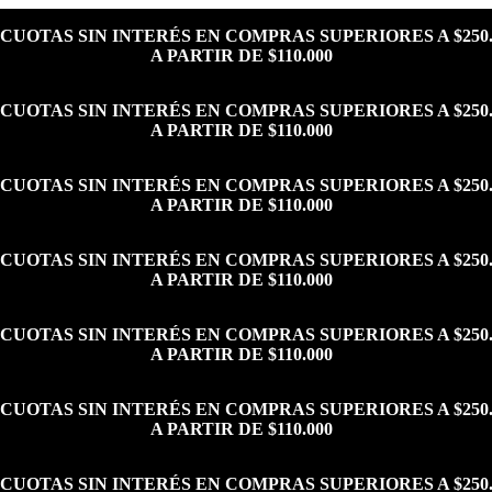
 CUOTAS SIN INTERÉS EN COMPRAS SUPERIORES A $250
A PARTIR DE $110.000
 CUOTAS SIN INTERÉS EN COMPRAS SUPERIORES A $250
A PARTIR DE $110.000
 CUOTAS SIN INTERÉS EN COMPRAS SUPERIORES A $250
A PARTIR DE $110.000
 CUOTAS SIN INTERÉS EN COMPRAS SUPERIORES A $250
A PARTIR DE $110.000
 CUOTAS SIN INTERÉS EN COMPRAS SUPERIORES A $250
A PARTIR DE $110.000
 CUOTAS SIN INTERÉS EN COMPRAS SUPERIORES A $250
A PARTIR DE $110.000
 CUOTAS SIN INTERÉS EN COMPRAS SUPERIORES A $250