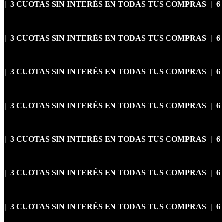
| 3 CUOTAS SIN INTERÉS EN TODAS TUS COMPRAS | 6
| 3 CUOTAS SIN INTERÉS EN TODAS TUS COMPRAS | 6
| 3 CUOTAS SIN INTERÉS EN TODAS TUS COMPRAS | 6
| 3 CUOTAS SIN INTERÉS EN TODAS TUS COMPRAS | 6
| 3 CUOTAS SIN INTERÉS EN TODAS TUS COMPRAS | 6
| 3 CUOTAS SIN INTERÉS EN TODAS TUS COMPRAS | 6
| 3 CUOTAS SIN INTERÉS EN TODAS TUS COMPRAS | 6