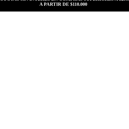
A PARTIR DE $110.000