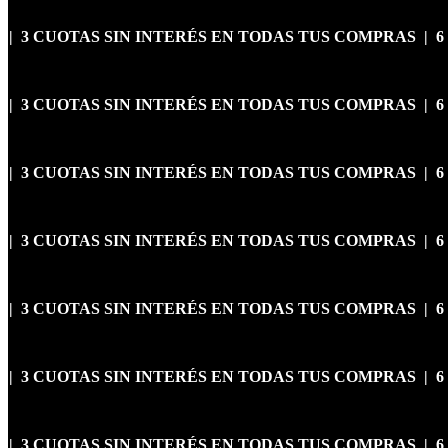
| 3 CUOTAS SIN INTERÉS EN TODAS TUS COMPRAS | 6
| 3 CUOTAS SIN INTERÉS EN TODAS TUS COMPRAS | 6
| 3 CUOTAS SIN INTERÉS EN TODAS TUS COMPRAS | 6
| 3 CUOTAS SIN INTERÉS EN TODAS TUS COMPRAS | 6
| 3 CUOTAS SIN INTERÉS EN TODAS TUS COMPRAS | 6
| 3 CUOTAS SIN INTERÉS EN TODAS TUS COMPRAS | 6
| 3 CUOTAS SIN INTERÉS EN TODAS TUS COMPRAS | 6