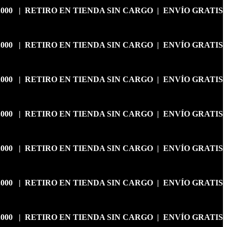
.000 | RETIRO EN TIENDA SIN CARGO | ENVÍO GRATIS
.000 | RETIRO EN TIENDA SIN CARGO | ENVÍO GRATIS
.000 | RETIRO EN TIENDA SIN CARGO | ENVÍO GRATIS
.000 | RETIRO EN TIENDA SIN CARGO | ENVÍO GRATIS
.000 | RETIRO EN TIENDA SIN CARGO | ENVÍO GRATIS
.000 | RETIRO EN TIENDA SIN CARGO | ENVÍO GRATIS
.000 | RETIRO EN TIENDA SIN CARGO | ENVÍO GRATIS