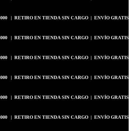
.000 | RETIRO EN TIENDA SIN CARGO | ENVÍO GRATIS
.000 | RETIRO EN TIENDA SIN CARGO | ENVÍO GRATIS
.000 | RETIRO EN TIENDA SIN CARGO | ENVÍO GRATIS
.000 | RETIRO EN TIENDA SIN CARGO | ENVÍO GRATIS
.000 | RETIRO EN TIENDA SIN CARGO | ENVÍO GRATIS
.000 | RETIRO EN TIENDA SIN CARGO | ENVÍO GRATIS