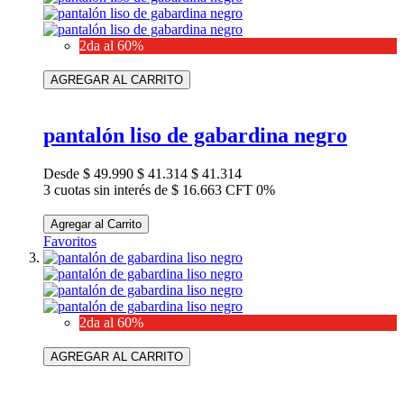
2da al 60%
AGREGAR AL CARRITO
pantalón liso de gabardina negro
Desde
$ 49.990
$ 41.314
$ 41.314
3 cuotas sin interés de
$ 16.663
CFT 0%
Agregar al Carrito
Favoritos
2da al 60%
AGREGAR AL CARRITO