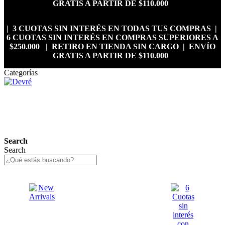
GRATIS A PARTIR DE $110.000
| 3 CUOTAS SIN INTERÉS EN TODAS TUS COMPRAS |
6 CUOTAS SIN INTERÉS EN COMPRAS SUPERIORES A
$250.000 | RETIRO EN TIENDA SIN CARGO | ENVÍO
GRATIS A PARTIR DE $110.000
Categorías
Search
Search