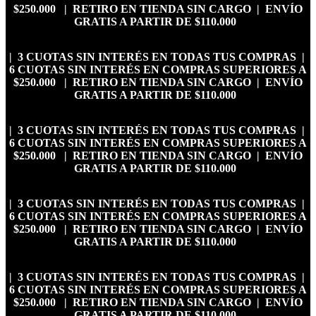
$250.000 | RETIRO EN TIENDA SIN CARGO | ENVÍO
GRATIS A PARTIR DE $110.000
| 3 CUOTAS SIN INTERÉS EN TODAS TUS COMPRAS |
6 CUOTAS SIN INTERÉS EN COMPRAS SUPERIORES A
$250.000 | RETIRO EN TIENDA SIN CARGO | ENVÍO
GRATIS A PARTIR DE $110.000
| 3 CUOTAS SIN INTERÉS EN TODAS TUS COMPRAS |
6 CUOTAS SIN INTERÉS EN COMPRAS SUPERIORES A
$250.000 | RETIRO EN TIENDA SIN CARGO | ENVÍO
GRATIS A PARTIR DE $110.000
| 3 CUOTAS SIN INTERÉS EN TODAS TUS COMPRAS |
6 CUOTAS SIN INTERÉS EN COMPRAS SUPERIORES A
$250.000 | RETIRO EN TIENDA SIN CARGO | ENVÍO
GRATIS A PARTIR DE $110.000
| 3 CUOTAS SIN INTERÉS EN TODAS TUS COMPRAS |
6 CUOTAS SIN INTERÉS EN COMPRAS SUPERIORES A
$250.000 | RETIRO EN TIENDA SIN CARGO | ENVÍO
GRATIS A PARTIR DE $110.000