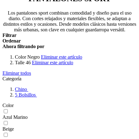
Los pantalones sport combinan comodidad y diseño para el uso
diario. Con cortes relajados y materiales flexibles, se adaptan a
distintos estilos y ocasiones. Desde modelos clásicos hasta versiones
más urbanas, son clave en cualquier guardarropa versátil.
Filtrar
Ordenar
Ahora filtrando por
Color
Negro
Eliminar este artículo
Talle
46
Eliminar este artículo
Eliminar todos
Categoría
Chino
5 Bolsillos
Color
Azul Marino
Beige