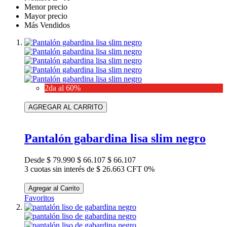
Menor precio
Mayor precio
Más Vendidos
2da al 60%
AGREGAR AL CARRITO
Pantalón gabardina lisa slim negro
Desde
$ 79.990
$ 66.107
$ 66.107
3 cuotas sin interés de
$ 26.663
CFT 0%
Agregar al Carrito
Favoritos