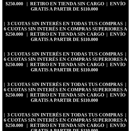
$250.000 | RETIRO EN TIENDA SIN CARGO | ENVÍO
GRATIS A PARTIR DE $110.000
| 3 CUOTAS SIN INTERÉS EN TODAS TUS COMPRAS |
6 CUOTAS SIN INTERÉS EN COMPRAS SUPERIORES A
$250.000 | RETIRO EN TIENDA SIN CARGO | ENVÍO
GRATIS A PARTIR DE $110.000
| 3 CUOTAS SIN INTERÉS EN TODAS TUS COMPRAS |
6 CUOTAS SIN INTERÉS EN COMPRAS SUPERIORES A
$250.000 | RETIRO EN TIENDA SIN CARGO | ENVÍO
GRATIS A PARTIR DE $110.000
| 3 CUOTAS SIN INTERÉS EN TODAS TUS COMPRAS |
6 CUOTAS SIN INTERÉS EN COMPRAS SUPERIORES A
$250.000 | RETIRO EN TIENDA SIN CARGO | ENVÍO
GRATIS A PARTIR DE $110.000
| 3 CUOTAS SIN INTERÉS EN TODAS TUS COMPRAS |
6 CUOTAS SIN INTERÉS EN COMPRAS SUPERIORES A
$250.000 | RETIRO EN TIENDA SIN CARGO | ENVÍO
GRATIS A PARTIR DE $110.000