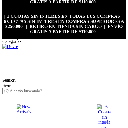
GRATIS A PARTIR DE $110.000
| 3 CUOTAS SIN INTERÉS EN TODAS TUS COMPRAS |
6 CUOTAS SIN INTERÉS EN COMPRAS SUPERIORES A
$250.000 | RETIRO EN TIENDA SIN CARGO | ENVÍO
GRATIS A PARTIR DE $110.000
Categorías
Search
Search