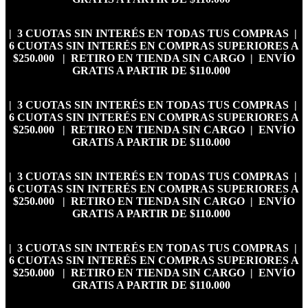
| 3 CUOTAS SIN INTERÉS EN TODAS TUS COMPRAS |
6 CUOTAS SIN INTERÉS EN COMPRAS SUPERIORES A
$250.000 | RETIRO EN TIENDA SIN CARGO | ENVÍO
GRATIS A PARTIR DE $110.000
| 3 CUOTAS SIN INTERÉS EN TODAS TUS COMPRAS |
6 CUOTAS SIN INTERÉS EN COMPRAS SUPERIORES A
$250.000 | RETIRO EN TIENDA SIN CARGO | ENVÍO
GRATIS A PARTIR DE $110.000
| 3 CUOTAS SIN INTERÉS EN TODAS TUS COMPRAS |
6 CUOTAS SIN INTERÉS EN COMPRAS SUPERIORES A
$250.000 | RETIRO EN TIENDA SIN CARGO | ENVÍO
GRATIS A PARTIR DE $110.000
| 3 CUOTAS SIN INTERÉS EN TODAS TUS COMPRAS |
6 CUOTAS SIN INTERÉS EN COMPRAS SUPERIORES A
$250.000 | RETIRO EN TIENDA SIN CARGO | ENVÍO
GRATIS A PARTIR DE $110.000