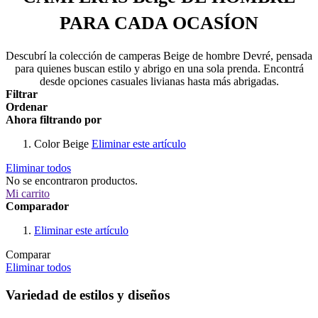
PARA CADA OCASÍON
Descubrí la colección de camperas Beige de hombre Devré, pensada
para quienes buscan estilo y abrigo en una sola prenda. Encontrá
desde opciones casuales livianas hasta más abrigadas.
Filtrar
Ordenar
Ahora filtrando por
Color
Beige
Eliminar este artículo
Eliminar todos
No se encontraron productos.
Mi carrito
Comparador
Eliminar este artículo
Comparar
Eliminar todos
Variedad de estilos y diseños