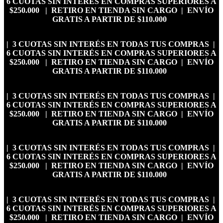
6 CUOTAS SIN INTERÉS EN COMPRAS SUPERIORES A
$250.000 | RETIRO EN TIENDA SIN CARGO | ENVÍO
GRATIS A PARTIR DE $110.000
| 3 CUOTAS SIN INTERÉS EN TODAS TUS COMPRAS |
6 CUOTAS SIN INTERÉS EN COMPRAS SUPERIORES A
$250.000 | RETIRO EN TIENDA SIN CARGO | ENVÍO
GRATIS A PARTIR DE $110.000
| 3 CUOTAS SIN INTERÉS EN TODAS TUS COMPRAS |
6 CUOTAS SIN INTERÉS EN COMPRAS SUPERIORES A
$250.000 | RETIRO EN TIENDA SIN CARGO | ENVÍO
GRATIS A PARTIR DE $110.000
| 3 CUOTAS SIN INTERÉS EN TODAS TUS COMPRAS |
6 CUOTAS SIN INTERÉS EN COMPRAS SUPERIORES A
$250.000 | RETIRO EN TIENDA SIN CARGO | ENVÍO
GRATIS A PARTIR DE $110.000
| 3 CUOTAS SIN INTERÉS EN TODAS TUS COMPRAS |
6 CUOTAS SIN INTERÉS EN COMPRAS SUPERIORES A
$250.000 | RETIRO EN TIENDA SIN CARGO | ENVÍO