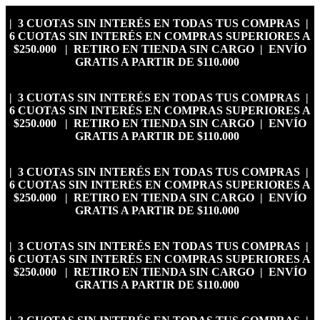
| 3 CUOTAS SIN INTERÉS EN TODAS TUS COMPRAS |
6 CUOTAS SIN INTERÉS EN COMPRAS SUPERIORES A
$250.000 | RETIRO EN TIENDA SIN CARGO | ENVÍO
GRATIS A PARTIR DE $110.000
| 3 CUOTAS SIN INTERÉS EN TODAS TUS COMPRAS |
6 CUOTAS SIN INTERÉS EN COMPRAS SUPERIORES A
$250.000 | RETIRO EN TIENDA SIN CARGO | ENVÍO
GRATIS A PARTIR DE $110.000
| 3 CUOTAS SIN INTERÉS EN TODAS TUS COMPRAS |
6 CUOTAS SIN INTERÉS EN COMPRAS SUPERIORES A
$250.000 | RETIRO EN TIENDA SIN CARGO | ENVÍO
GRATIS A PARTIR DE $110.000
| 3 CUOTAS SIN INTERÉS EN TODAS TUS COMPRAS |
6 CUOTAS SIN INTERÉS EN COMPRAS SUPERIORES A
$250.000 | RETIRO EN TIENDA SIN CARGO | ENVÍO
GRATIS A PARTIR DE $110.000