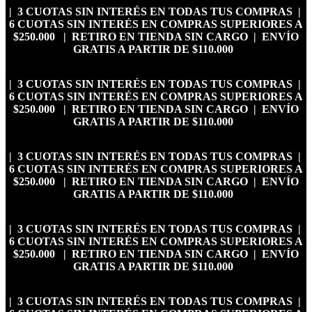
| 3 CUOTAS SIN INTERÉS EN TODAS TUS COMPRAS |
6 CUOTAS SIN INTERÉS EN COMPRAS SUPERIORES A
$250.000 | RETIRO EN TIENDA SIN CARGO | ENVÍO
GRATIS A PARTIR DE $110.000
| 3 CUOTAS SIN INTERÉS EN TODAS TUS COMPRAS |
6 CUOTAS SIN INTERÉS EN COMPRAS SUPERIORES A
$250.000 | RETIRO EN TIENDA SIN CARGO | ENVÍO
GRATIS A PARTIR DE $110.000
| 3 CUOTAS SIN INTERÉS EN TODAS TUS COMPRAS |
6 CUOTAS SIN INTERÉS EN COMPRAS SUPERIORES A
$250.000 | RETIRO EN TIENDA SIN CARGO | ENVÍO
GRATIS A PARTIR DE $110.000
| 3 CUOTAS SIN INTERÉS EN TODAS TUS COMPRAS |
6 CUOTAS SIN INTERÉS EN COMPRAS SUPERIORES A
$250.000 | RETIRO EN TIENDA SIN CARGO | ENVÍO
GRATIS A PARTIR DE $110.000
| 3 CUOTAS SIN INTERÉS EN TODAS TUS COMPRAS |