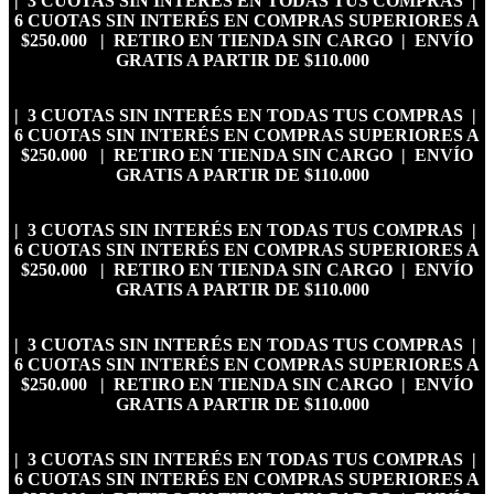
| 3 CUOTAS SIN INTERÉS EN TODAS TUS COMPRAS |
6 CUOTAS SIN INTERÉS EN COMPRAS SUPERIORES A
$250.000 | RETIRO EN TIENDA SIN CARGO | ENVÍO
GRATIS A PARTIR DE $110.000
| 3 CUOTAS SIN INTERÉS EN TODAS TUS COMPRAS |
6 CUOTAS SIN INTERÉS EN COMPRAS SUPERIORES A
$250.000 | RETIRO EN TIENDA SIN CARGO | ENVÍO
GRATIS A PARTIR DE $110.000
| 3 CUOTAS SIN INTERÉS EN TODAS TUS COMPRAS |
6 CUOTAS SIN INTERÉS EN COMPRAS SUPERIORES A
$250.000 | RETIRO EN TIENDA SIN CARGO | ENVÍO
GRATIS A PARTIR DE $110.000
| 3 CUOTAS SIN INTERÉS EN TODAS TUS COMPRAS |
6 CUOTAS SIN INTERÉS EN COMPRAS SUPERIORES A
$250.000 | RETIRO EN TIENDA SIN CARGO | ENVÍO
GRATIS A PARTIR DE $110.000
| 3 CUOTAS SIN INTERÉS EN TODAS TUS COMPRAS |
6 CUOTAS SIN INTERÉS EN COMPRAS SUPERIORES A