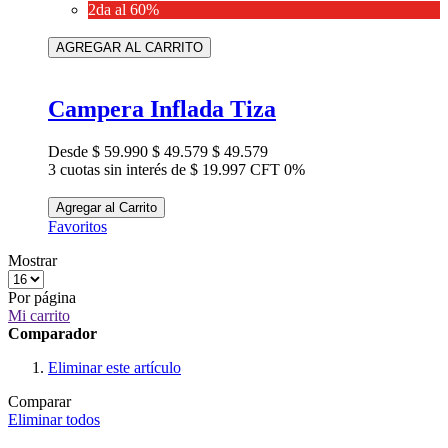
2da al 60%
AGREGAR AL CARRITO
Campera Inflada Tiza
Desde
$ 59.990
$ 49.579
$ 49.579
3 cuotas sin interés de
$ 19.997
CFT 0%
Agregar al Carrito
Favoritos
Mostrar
Por página
Mi carrito
Comparador
Eliminar este artículo
Comparar
Eliminar todos