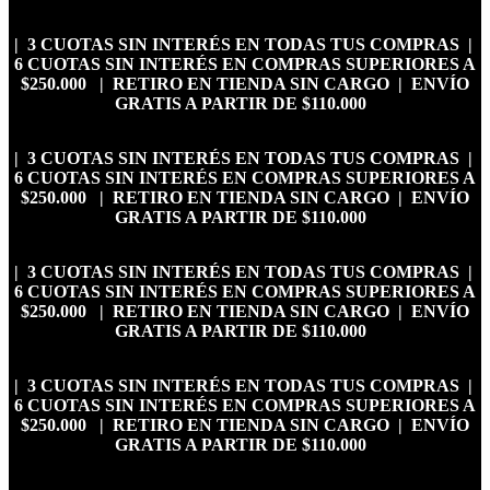
| 3 CUOTAS SIN INTERÉS EN TODAS TUS COMPRAS |
6 CUOTAS SIN INTERÉS EN COMPRAS SUPERIORES A
$250.000 | RETIRO EN TIENDA SIN CARGO | ENVÍO
GRATIS A PARTIR DE $110.000
| 3 CUOTAS SIN INTERÉS EN TODAS TUS COMPRAS |
6 CUOTAS SIN INTERÉS EN COMPRAS SUPERIORES A
$250.000 | RETIRO EN TIENDA SIN CARGO | ENVÍO
GRATIS A PARTIR DE $110.000
| 3 CUOTAS SIN INTERÉS EN TODAS TUS COMPRAS |
6 CUOTAS SIN INTERÉS EN COMPRAS SUPERIORES A
$250.000 | RETIRO EN TIENDA SIN CARGO | ENVÍO
GRATIS A PARTIR DE $110.000
| 3 CUOTAS SIN INTERÉS EN TODAS TUS COMPRAS |
6 CUOTAS SIN INTERÉS EN COMPRAS SUPERIORES A
$250.000 | RETIRO EN TIENDA SIN CARGO | ENVÍO
GRATIS A PARTIR DE $110.000