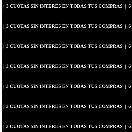
| 3 CUOTAS SIN INTERÉS EN TODAS TUS COMPRAS | 6
| 3 CUOTAS SIN INTERÉS EN TODAS TUS COMPRAS | 6
| 3 CUOTAS SIN INTERÉS EN TODAS TUS COMPRAS | 6
| 3 CUOTAS SIN INTERÉS EN TODAS TUS COMPRAS | 6
| 3 CUOTAS SIN INTERÉS EN TODAS TUS COMPRAS | 6
| 3 CUOTAS SIN INTERÉS EN TODAS TUS COMPRAS | 6
| 3 CUOTAS SIN INTERÉS EN TODAS TUS COMPRAS | 6