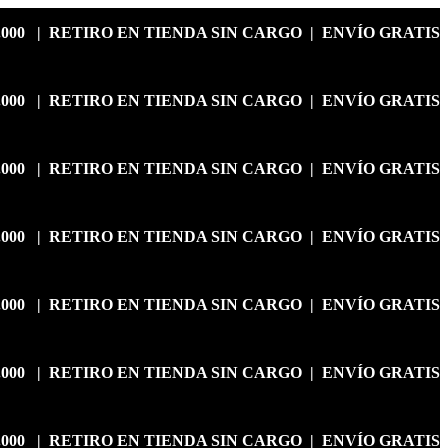
.000 | RETIRO EN TIENDA SIN CARGO | ENVÍO GRATIS
.000 | RETIRO EN TIENDA SIN CARGO | ENVÍO GRATIS
.000 | RETIRO EN TIENDA SIN CARGO | ENVÍO GRATIS
.000 | RETIRO EN TIENDA SIN CARGO | ENVÍO GRATIS
.000 | RETIRO EN TIENDA SIN CARGO | ENVÍO GRATIS
.000 | RETIRO EN TIENDA SIN CARGO | ENVÍO GRATIS
.000 | RETIRO EN TIENDA SIN CARGO | ENVÍO GRATIS