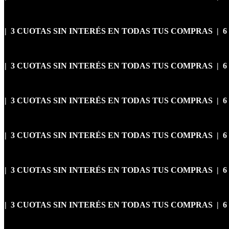
| 3 CUOTAS SIN INTERÉS EN TODAS TUS COMPRAS | 6
| 3 CUOTAS SIN INTERÉS EN TODAS TUS COMPRAS | 6
| 3 CUOTAS SIN INTERÉS EN TODAS TUS COMPRAS | 6
| 3 CUOTAS SIN INTERÉS EN TODAS TUS COMPRAS | 6
| 3 CUOTAS SIN INTERÉS EN TODAS TUS COMPRAS | 6
| 3 CUOTAS SIN INTERÉS EN TODAS TUS COMPRAS | 6