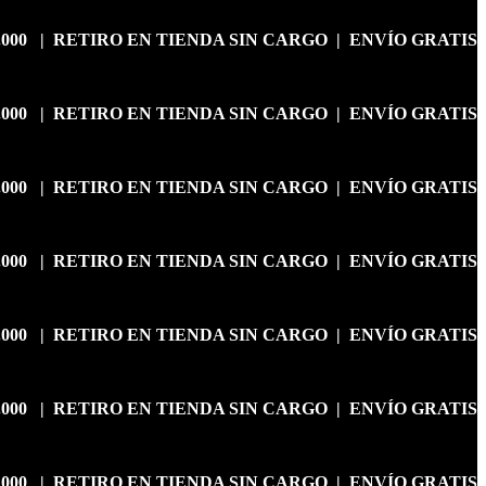
.000 | RETIRO EN TIENDA SIN CARGO | ENVÍO GRATIS
.000 | RETIRO EN TIENDA SIN CARGO | ENVÍO GRATIS
.000 | RETIRO EN TIENDA SIN CARGO | ENVÍO GRATIS
.000 | RETIRO EN TIENDA SIN CARGO | ENVÍO GRATIS
.000 | RETIRO EN TIENDA SIN CARGO | ENVÍO GRATIS
.000 | RETIRO EN TIENDA SIN CARGO | ENVÍO GRATIS
.000 | RETIRO EN TIENDA SIN CARGO | ENVÍO GRATIS