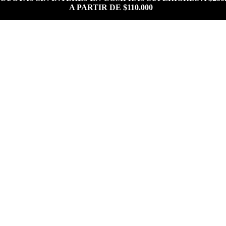
A PARTIR DE $110.000