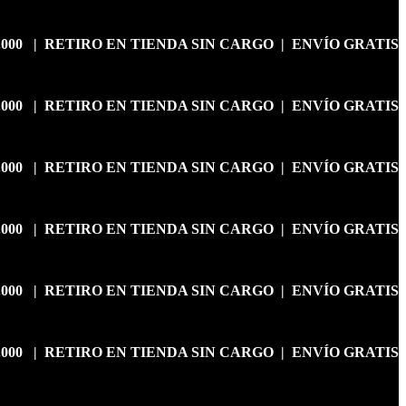
.000 | RETIRO EN TIENDA SIN CARGO | ENVÍO GRATIS
.000 | RETIRO EN TIENDA SIN CARGO | ENVÍO GRATIS
.000 | RETIRO EN TIENDA SIN CARGO | ENVÍO GRATIS
.000 | RETIRO EN TIENDA SIN CARGO | ENVÍO GRATIS
.000 | RETIRO EN TIENDA SIN CARGO | ENVÍO GRATIS
.000 | RETIRO EN TIENDA SIN CARGO | ENVÍO GRATIS