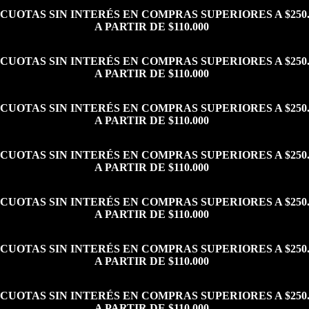
 CUOTAS SIN INTERÉS EN COMPRAS SUPERIORES A $250
A PARTIR DE $110.000
 CUOTAS SIN INTERÉS EN COMPRAS SUPERIORES A $250
A PARTIR DE $110.000
 CUOTAS SIN INTERÉS EN COMPRAS SUPERIORES A $250
A PARTIR DE $110.000
 CUOTAS SIN INTERÉS EN COMPRAS SUPERIORES A $250
A PARTIR DE $110.000
 CUOTAS SIN INTERÉS EN COMPRAS SUPERIORES A $250
A PARTIR DE $110.000
 CUOTAS SIN INTERÉS EN COMPRAS SUPERIORES A $250
A PARTIR DE $110.000
 CUOTAS SIN INTERÉS EN COMPRAS SUPERIORES A $250
A PARTIR DE $110.000