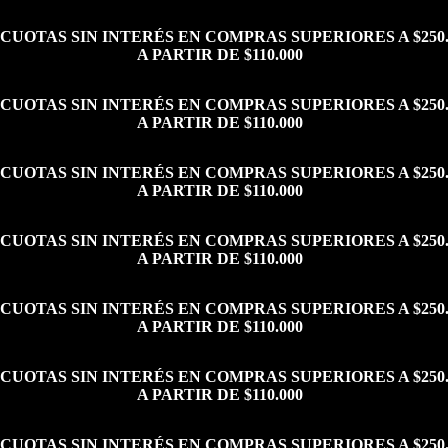
 CUOTAS SIN INTERÉS EN COMPRAS SUPERIORES A $250
A PARTIR DE $110.000
 CUOTAS SIN INTERÉS EN COMPRAS SUPERIORES A $250
A PARTIR DE $110.000
 CUOTAS SIN INTERÉS EN COMPRAS SUPERIORES A $250
A PARTIR DE $110.000
 CUOTAS SIN INTERÉS EN COMPRAS SUPERIORES A $250
A PARTIR DE $110.000
 CUOTAS SIN INTERÉS EN COMPRAS SUPERIORES A $250
A PARTIR DE $110.000
 CUOTAS SIN INTERÉS EN COMPRAS SUPERIORES A $250
A PARTIR DE $110.000
 CUOTAS SIN INTERÉS EN COMPRAS SUPERIORES A $250