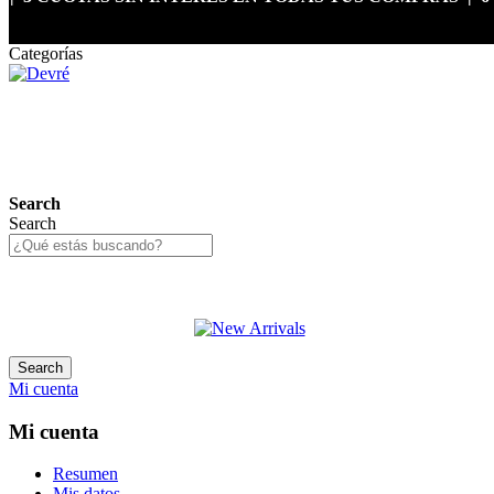
Categorías
Search
Search
Search
Mi cuenta
Mi cuenta
Resumen
Mis datos