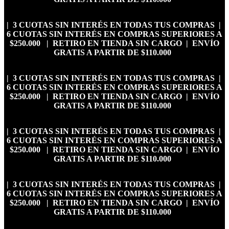
| 3 CUOTAS SIN INTERÉS EN TODAS TUS COMPRAS |
6 CUOTAS SIN INTERÉS EN COMPRAS SUPERIORES A
$250.000 | RETIRO EN TIENDA SIN CARGO | ENVÍO
GRATIS A PARTIR DE $110.000
| 3 CUOTAS SIN INTERÉS EN TODAS TUS COMPRAS |
6 CUOTAS SIN INTERÉS EN COMPRAS SUPERIORES A
$250.000 | RETIRO EN TIENDA SIN CARGO | ENVÍO
GRATIS A PARTIR DE $110.000
| 3 CUOTAS SIN INTERÉS EN TODAS TUS COMPRAS |
6 CUOTAS SIN INTERÉS EN COMPRAS SUPERIORES A
$250.000 | RETIRO EN TIENDA SIN CARGO | ENVÍO
GRATIS A PARTIR DE $110.000
| 3 CUOTAS SIN INTERÉS EN TODAS TUS COMPRAS |
6 CUOTAS SIN INTERÉS EN COMPRAS SUPERIORES A
$250.000 | RETIRO EN TIENDA SIN CARGO | ENVÍO
GRATIS A PARTIR DE $110.000