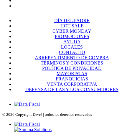
DÍA DEL PADRE
HOT SALE
CYBER MONDAY
PROMOCIONES
AYUDA
LOCALES
CONTACTO
ARREPENTIMIENTO DE COMPRA
TÉRMINOS Y CONDICIONES
POLÍTICA DE PRIVACIDAD
MAYORISTAS
FRANQUICIAS
VENTA CORPORATIVA
DEFENSA DE LAS Y LOS CONSUMIDORES
© 2026 Copyright Devré | todos los derechos reservados