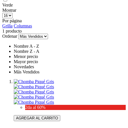
Verde
Mostrar
Por página
Grilla
Columnas
1 producto
Ordenar
Nombre A - Z
Nombre Z - A
Menor precio
Mayor precio
Novedades
Más Vendidos
2da al 60%
AGREGAR AL CARRITO