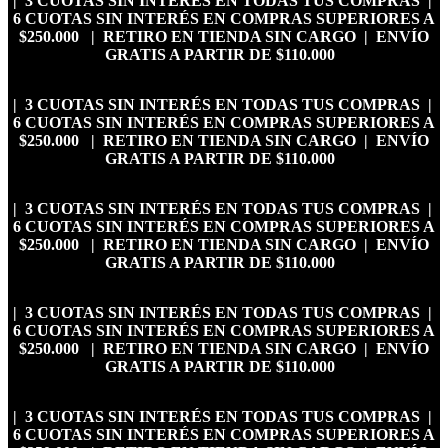
| 3 CUOTAS SIN INTERÉS EN TODAS TUS COMPRAS |
6 CUOTAS SIN INTERÉS EN COMPRAS SUPERIORES A
$250.000 | RETIRO EN TIENDA SIN CARGO | ENVÍO
GRATIS A PARTIR DE $110.000
| 3 CUOTAS SIN INTERÉS EN TODAS TUS COMPRAS |
6 CUOTAS SIN INTERÉS EN COMPRAS SUPERIORES A
$250.000 | RETIRO EN TIENDA SIN CARGO | ENVÍO
GRATIS A PARTIR DE $110.000
| 3 CUOTAS SIN INTERÉS EN TODAS TUS COMPRAS |
6 CUOTAS SIN INTERÉS EN COMPRAS SUPERIORES A
$250.000 | RETIRO EN TIENDA SIN CARGO | ENVÍO
GRATIS A PARTIR DE $110.000
| 3 CUOTAS SIN INTERÉS EN TODAS TUS COMPRAS |
6 CUOTAS SIN INTERÉS EN COMPRAS SUPERIORES A
$250.000 | RETIRO EN TIENDA SIN CARGO | ENVÍO
GRATIS A PARTIR DE $110.000
| 3 CUOTAS SIN INTERÉS EN TODAS TUS COMPRAS |
6 CUOTAS SIN INTERÉS EN COMPRAS SUPERIORES A