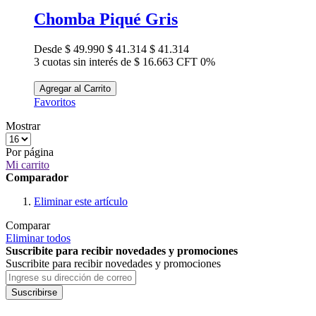
Chomba Piqué Gris
Desde
$ 49.990
$ 41.314
$ 41.314
3 cuotas sin interés de
$ 16.663
CFT 0%
Agregar al Carrito
Favoritos
Mostrar
Por página
Mi carrito
Comparador
Eliminar este artículo
Comparar
Eliminar todos
Suscribite para recibir novedades y promociones
Suscribite para recibir novedades y promociones
Suscribirse