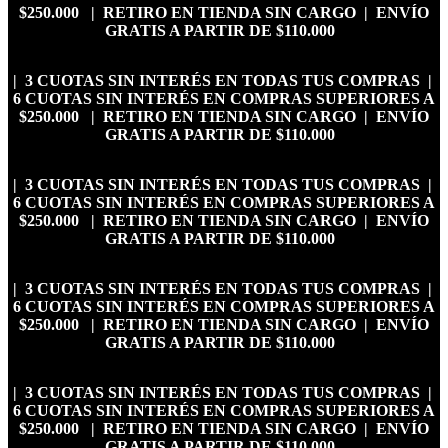
$250.000 | RETIRO EN TIENDA SIN CARGO | ENVÍO
GRATIS A PARTIR DE $110.000
| 3 CUOTAS SIN INTERÉS EN TODAS TUS COMPRAS |
6 CUOTAS SIN INTERÉS EN COMPRAS SUPERIORES A
$250.000 | RETIRO EN TIENDA SIN CARGO | ENVÍO
GRATIS A PARTIR DE $110.000
| 3 CUOTAS SIN INTERÉS EN TODAS TUS COMPRAS |
6 CUOTAS SIN INTERÉS EN COMPRAS SUPERIORES A
$250.000 | RETIRO EN TIENDA SIN CARGO | ENVÍO
GRATIS A PARTIR DE $110.000
| 3 CUOTAS SIN INTERÉS EN TODAS TUS COMPRAS |
6 CUOTAS SIN INTERÉS EN COMPRAS SUPERIORES A
$250.000 | RETIRO EN TIENDA SIN CARGO | ENVÍO
GRATIS A PARTIR DE $110.000
| 3 CUOTAS SIN INTERÉS EN TODAS TUS COMPRAS |
6 CUOTAS SIN INTERÉS EN COMPRAS SUPERIORES A
$250.000 | RETIRO EN TIENDA SIN CARGO | ENVÍO
GRATIS A PARTIR DE $110.000