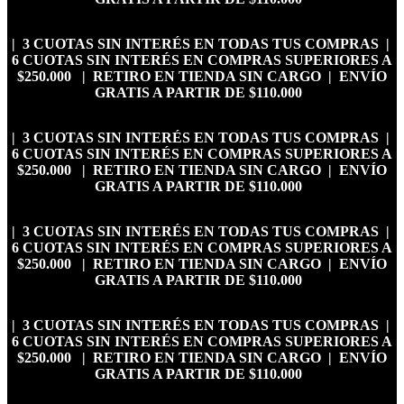
| 3 CUOTAS SIN INTERÉS EN TODAS TUS COMPRAS |
6 CUOTAS SIN INTERÉS EN COMPRAS SUPERIORES A
$250.000 | RETIRO EN TIENDA SIN CARGO | ENVÍO
GRATIS A PARTIR DE $110.000
| 3 CUOTAS SIN INTERÉS EN TODAS TUS COMPRAS |
6 CUOTAS SIN INTERÉS EN COMPRAS SUPERIORES A
$250.000 | RETIRO EN TIENDA SIN CARGO | ENVÍO
GRATIS A PARTIR DE $110.000
| 3 CUOTAS SIN INTERÉS EN TODAS TUS COMPRAS |
6 CUOTAS SIN INTERÉS EN COMPRAS SUPERIORES A
$250.000 | RETIRO EN TIENDA SIN CARGO | ENVÍO
GRATIS A PARTIR DE $110.000
| 3 CUOTAS SIN INTERÉS EN TODAS TUS COMPRAS |
6 CUOTAS SIN INTERÉS EN COMPRAS SUPERIORES A
$250.000 | RETIRO EN TIENDA SIN CARGO | ENVÍO
GRATIS A PARTIR DE $110.000