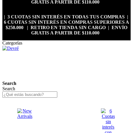
GRATIS A PARTIR DE $110.000
| 3 CUOTAS SIN INTERÉS EN TODAS TUS COMPRAS |
6 CUOTAS SIN INTERÉS EN COMPRAS SUPERIORES A
$250.000 | RETIRO EN TIENDA SIN CARGO | ENVÍO
GRATIS A PARTIR DE $110.000
Categorías
Search
Search