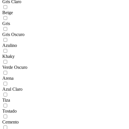
Gris Claro
Beige
Gris
Gris Oscuro
Azulino
Khaky
Verde Oscuro
Arena
Azul Claro
Tiza
Tostado
Cemento