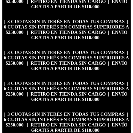
$250.000 | RETIRO EN TIENDA SIN CARGO | ENVÍO
GRATIS A PARTIR DE $110.000
| 3 CUOTAS SIN INTERÉS EN TODAS TUS COMPRAS |
6 CUOTAS SIN INTERÉS EN COMPRAS SUPERIORES A
$250.000 | RETIRO EN TIENDA SIN CARGO | ENVÍO
GRATIS A PARTIR DE $110.000
| 3 CUOTAS SIN INTERÉS EN TODAS TUS COMPRAS |
6 CUOTAS SIN INTERÉS EN COMPRAS SUPERIORES A
$250.000 | RETIRO EN TIENDA SIN CARGO | ENVÍO
GRATIS A PARTIR DE $110.000
| 3 CUOTAS SIN INTERÉS EN TODAS TUS COMPRAS |
6 CUOTAS SIN INTERÉS EN COMPRAS SUPERIORES A
$250.000 | RETIRO EN TIENDA SIN CARGO | ENVÍO
GRATIS A PARTIR DE $110.000
| 3 CUOTAS SIN INTERÉS EN TODAS TUS COMPRAS |
6 CUOTAS SIN INTERÉS EN COMPRAS SUPERIORES A
$250.000 | RETIRO EN TIENDA SIN CARGO | ENVÍO
GRATIS A PARTIR DE $110.000