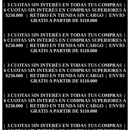
| 3 CUOTAS SIN INTERÉS EN TODAS TUS COMPRAS |
6 CUOTAS SIN INTERÉS EN COMPRAS SUPERIORES A
$250.000 | RETIRO EN TIENDA SIN CARGO | ENVÍO
GRATIS A PARTIR DE $110.000
| 3 CUOTAS SIN INTERÉS EN TODAS TUS COMPRAS |
6 CUOTAS SIN INTERÉS EN COMPRAS SUPERIORES A
$250.000 | RETIRO EN TIENDA SIN CARGO | ENVÍO
GRATIS A PARTIR DE $110.000
| 3 CUOTAS SIN INTERÉS EN TODAS TUS COMPRAS |
6 CUOTAS SIN INTERÉS EN COMPRAS SUPERIORES A
$250.000 | RETIRO EN TIENDA SIN CARGO | ENVÍO
GRATIS A PARTIR DE $110.000
| 3 CUOTAS SIN INTERÉS EN TODAS TUS COMPRAS |
6 CUOTAS SIN INTERÉS EN COMPRAS SUPERIORES A
$250.000 | RETIRO EN TIENDA SIN CARGO | ENVÍO
GRATIS A PARTIR DE $110.000
| 3 CUOTAS SIN INTERÉS EN TODAS TUS COMPRAS |