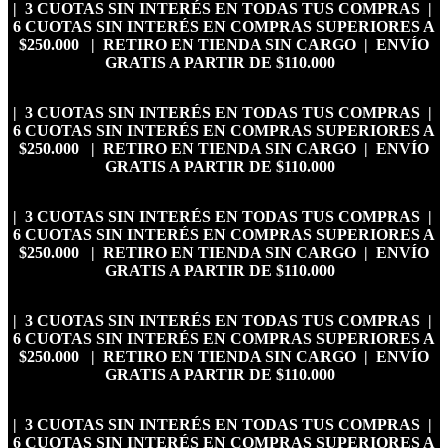
| 3 CUOTAS SIN INTERÉS EN TODAS TUS COMPRAS |
6 CUOTAS SIN INTERÉS EN COMPRAS SUPERIORES A
$250.000 | RETIRO EN TIENDA SIN CARGO | ENVÍO
GRATIS A PARTIR DE $110.000
| 3 CUOTAS SIN INTERÉS EN TODAS TUS COMPRAS |
6 CUOTAS SIN INTERÉS EN COMPRAS SUPERIORES A
$250.000 | RETIRO EN TIENDA SIN CARGO | ENVÍO
GRATIS A PARTIR DE $110.000
| 3 CUOTAS SIN INTERÉS EN TODAS TUS COMPRAS |
6 CUOTAS SIN INTERÉS EN COMPRAS SUPERIORES A
$250.000 | RETIRO EN TIENDA SIN CARGO | ENVÍO
GRATIS A PARTIR DE $110.000
| 3 CUOTAS SIN INTERÉS EN TODAS TUS COMPRAS |
6 CUOTAS SIN INTERÉS EN COMPRAS SUPERIORES A
$250.000 | RETIRO EN TIENDA SIN CARGO | ENVÍO
GRATIS A PARTIR DE $110.000
| 3 CUOTAS SIN INTERÉS EN TODAS TUS COMPRAS |
6 CUOTAS SIN INTERÉS EN COMPRAS SUPERIORES A