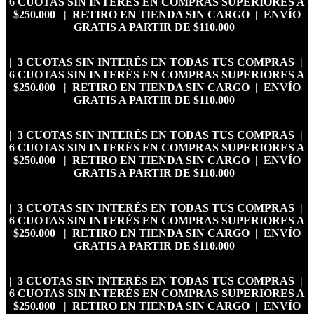
6 CUOTAS SIN INTERÉS EN COMPRAS SUPERIORES A
$250.000 | RETIRO EN TIENDA SIN CARGO | ENVÍO
GRATIS A PARTIR DE $110.000
| 3 CUOTAS SIN INTERÉS EN TODAS TUS COMPRAS |
6 CUOTAS SIN INTERÉS EN COMPRAS SUPERIORES A
$250.000 | RETIRO EN TIENDA SIN CARGO | ENVÍO
GRATIS A PARTIR DE $110.000
| 3 CUOTAS SIN INTERÉS EN TODAS TUS COMPRAS |
6 CUOTAS SIN INTERÉS EN COMPRAS SUPERIORES A
$250.000 | RETIRO EN TIENDA SIN CARGO | ENVÍO
GRATIS A PARTIR DE $110.000
| 3 CUOTAS SIN INTERÉS EN TODAS TUS COMPRAS |
6 CUOTAS SIN INTERÉS EN COMPRAS SUPERIORES A
$250.000 | RETIRO EN TIENDA SIN CARGO | ENVÍO
GRATIS A PARTIR DE $110.000
| 3 CUOTAS SIN INTERÉS EN TODAS TUS COMPRAS |
6 CUOTAS SIN INTERÉS EN COMPRAS SUPERIORES A
$250.000 | RETIRO EN TIENDA SIN CARGO | ENVÍO