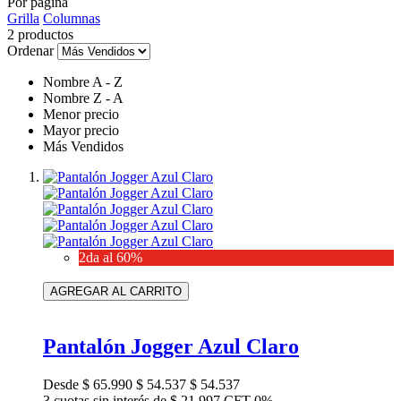
Por página
Grilla
Columnas
2 productos
Ordenar
Nombre A - Z
Nombre Z - A
Menor precio
Mayor precio
Más Vendidos
2da al 60%
AGREGAR AL CARRITO
Pantalón Jogger Azul Claro
Desde
$ 65.990
$ 54.537
$ 54.537
3 cuotas sin interés de
$ 21.997
CFT 0%