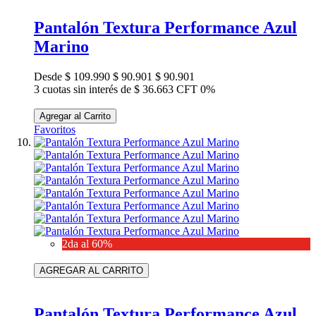
Pantalón Textura Performance Azul
Marino
Desde
$ 109.990
$ 90.901
$ 90.901
3 cuotas sin interés de
$ 36.663
CFT 0%
Agregar al Carrito
Favoritos
2da al 60%
AGREGAR AL CARRITO
Pantalón Textura Performance Azul