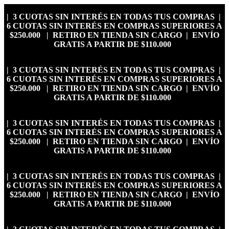
| 3 CUOTAS SIN INTERÉS EN TODAS TUS COMPRAS |
6 CUOTAS SIN INTERÉS EN COMPRAS SUPERIORES A
$250.000 | RETIRO EN TIENDA SIN CARGO | ENVÍO
GRATIS A PARTIR DE $110.000
| 3 CUOTAS SIN INTERÉS EN TODAS TUS COMPRAS |
6 CUOTAS SIN INTERÉS EN COMPRAS SUPERIORES A
$250.000 | RETIRO EN TIENDA SIN CARGO | ENVÍO
GRATIS A PARTIR DE $110.000
| 3 CUOTAS SIN INTERÉS EN TODAS TUS COMPRAS |
6 CUOTAS SIN INTERÉS EN COMPRAS SUPERIORES A
$250.000 | RETIRO EN TIENDA SIN CARGO | ENVÍO
GRATIS A PARTIR DE $110.000
| 3 CUOTAS SIN INTERÉS EN TODAS TUS COMPRAS |
6 CUOTAS SIN INTERÉS EN COMPRAS SUPERIORES A
$250.000 | RETIRO EN TIENDA SIN CARGO | ENVÍO
GRATIS A PARTIR DE $110.000