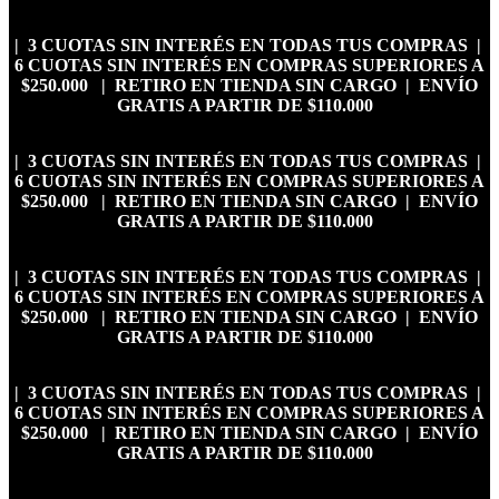
| 3 CUOTAS SIN INTERÉS EN TODAS TUS COMPRAS |
6 CUOTAS SIN INTERÉS EN COMPRAS SUPERIORES A
$250.000 | RETIRO EN TIENDA SIN CARGO | ENVÍO
GRATIS A PARTIR DE $110.000
| 3 CUOTAS SIN INTERÉS EN TODAS TUS COMPRAS |
6 CUOTAS SIN INTERÉS EN COMPRAS SUPERIORES A
$250.000 | RETIRO EN TIENDA SIN CARGO | ENVÍO
GRATIS A PARTIR DE $110.000
| 3 CUOTAS SIN INTERÉS EN TODAS TUS COMPRAS |
6 CUOTAS SIN INTERÉS EN COMPRAS SUPERIORES A
$250.000 | RETIRO EN TIENDA SIN CARGO | ENVÍO
GRATIS A PARTIR DE $110.000
| 3 CUOTAS SIN INTERÉS EN TODAS TUS COMPRAS |
6 CUOTAS SIN INTERÉS EN COMPRAS SUPERIORES A
$250.000 | RETIRO EN TIENDA SIN CARGO | ENVÍO
GRATIS A PARTIR DE $110.000