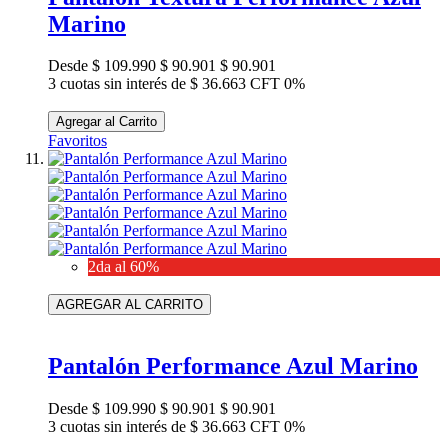
Marino
Desde
$ 109.990
$ 90.901
$ 90.901
3 cuotas sin interés de
$ 36.663
CFT 0%
Agregar al Carrito
Favoritos
2da al 60%
AGREGAR AL CARRITO
Pantalón Performance Azul Marino
Desde
$ 109.990
$ 90.901
$ 90.901
3 cuotas sin interés de
$ 36.663
CFT 0%