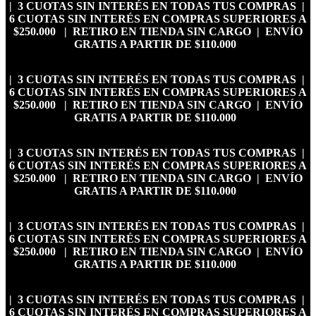
| 3 CUOTAS SIN INTERÉS EN TODAS TUS COMPRAS |
6 CUOTAS SIN INTERÉS EN COMPRAS SUPERIORES A
$250.000 | RETIRO EN TIENDA SIN CARGO | ENVÍO
GRATIS A PARTIR DE $110.000
| 3 CUOTAS SIN INTERÉS EN TODAS TUS COMPRAS |
6 CUOTAS SIN INTERÉS EN COMPRAS SUPERIORES A
$250.000 | RETIRO EN TIENDA SIN CARGO | ENVÍO
GRATIS A PARTIR DE $110.000
| 3 CUOTAS SIN INTERÉS EN TODAS TUS COMPRAS |
6 CUOTAS SIN INTERÉS EN COMPRAS SUPERIORES A
$250.000 | RETIRO EN TIENDA SIN CARGO | ENVÍO
GRATIS A PARTIR DE $110.000
| 3 CUOTAS SIN INTERÉS EN TODAS TUS COMPRAS |
6 CUOTAS SIN INTERÉS EN COMPRAS SUPERIORES A
$250.000 | RETIRO EN TIENDA SIN CARGO | ENVÍO
GRATIS A PARTIR DE $110.000
| 3 CUOTAS SIN INTERÉS EN TODAS TUS COMPRAS |
6 CUOTAS SIN INTERÉS EN COMPRAS SUPERIORES A