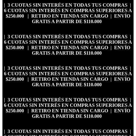
| 3 CUOTAS SIN INTERÉS EN TODAS TUS COMPRAS |
6 CUOTAS SIN INTERÉS EN COMPRAS SUPERIORES A
$250.000 | RETIRO EN TIENDA SIN CARGO | ENVÍO
GRATIS A PARTIR DE $110.000
| 3 CUOTAS SIN INTERÉS EN TODAS TUS COMPRAS |
6 CUOTAS SIN INTERÉS EN COMPRAS SUPERIORES A
$250.000 | RETIRO EN TIENDA SIN CARGO | ENVÍO
GRATIS A PARTIR DE $110.000
| 3 CUOTAS SIN INTERÉS EN TODAS TUS COMPRAS |
6 CUOTAS SIN INTERÉS EN COMPRAS SUPERIORES A
$250.000 | RETIRO EN TIENDA SIN CARGO | ENVÍO
GRATIS A PARTIR DE $110.000
| 3 CUOTAS SIN INTERÉS EN TODAS TUS COMPRAS |
6 CUOTAS SIN INTERÉS EN COMPRAS SUPERIORES A
$250.000 | RETIRO EN TIENDA SIN CARGO | ENVÍO
GRATIS A PARTIR DE $110.000
| 3 CUOTAS SIN INTERÉS EN TODAS TUS COMPRAS |