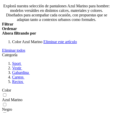
Explorá nuestra selección de pantalones Azul Marino para hombre:
modelos versátiles en distintos calces, materiales y colores.
Diseñados para acompañar cada ocasión, con propuestas que se
adaptan tanto a contextos urbanos como formales.
Filtrar
Ordenar
Ahora filtrando por
Color
Azul Marino
Eliminar este artículo
Eliminar todos
Categoría
Sport
Vestir
Gabardina
Cargos
Rectos
Color
Azul Marino
Negro