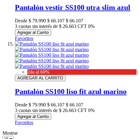
Pantalón vestir SS100 utra slim azul
Desde
$ 79.990
$ 66.107
$ 66.107
3 cuotas sin interés de
$ 26.663
CFT 0%
Agregar al Carrito
Favoritos
2da al 60%
AGREGAR AL CARRITO
Pantalón SS100 liso fit azul marino
Desde
$ 79.990
$ 66.107
$ 66.107
3 cuotas sin interés de
$ 26.663
CFT 0%
Agregar al Carrito
Favoritos
Mostrar