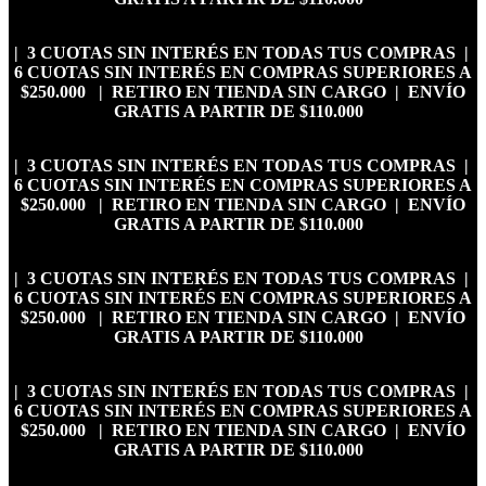
| 3 CUOTAS SIN INTERÉS EN TODAS TUS COMPRAS |
6 CUOTAS SIN INTERÉS EN COMPRAS SUPERIORES A
$250.000 | RETIRO EN TIENDA SIN CARGO | ENVÍO
GRATIS A PARTIR DE $110.000
| 3 CUOTAS SIN INTERÉS EN TODAS TUS COMPRAS |
6 CUOTAS SIN INTERÉS EN COMPRAS SUPERIORES A
$250.000 | RETIRO EN TIENDA SIN CARGO | ENVÍO
GRATIS A PARTIR DE $110.000
| 3 CUOTAS SIN INTERÉS EN TODAS TUS COMPRAS |
6 CUOTAS SIN INTERÉS EN COMPRAS SUPERIORES A
$250.000 | RETIRO EN TIENDA SIN CARGO | ENVÍO
GRATIS A PARTIR DE $110.000
| 3 CUOTAS SIN INTERÉS EN TODAS TUS COMPRAS |
6 CUOTAS SIN INTERÉS EN COMPRAS SUPERIORES A
$250.000 | RETIRO EN TIENDA SIN CARGO | ENVÍO
GRATIS A PARTIR DE $110.000