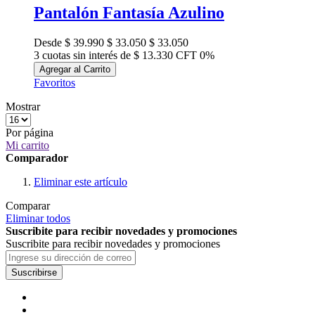
Pantalón Fantasía Azulino
Desde
$ 39.990
$ 33.050
$ 33.050
3 cuotas sin interés de
$ 13.330
CFT 0%
Agregar al Carrito
Favoritos
Mostrar
Por página
Mi carrito
Comparador
Eliminar este artículo
Comparar
Eliminar todos
Suscribite para recibir novedades y promociones
Suscribite para recibir novedades y promociones
Suscribirse