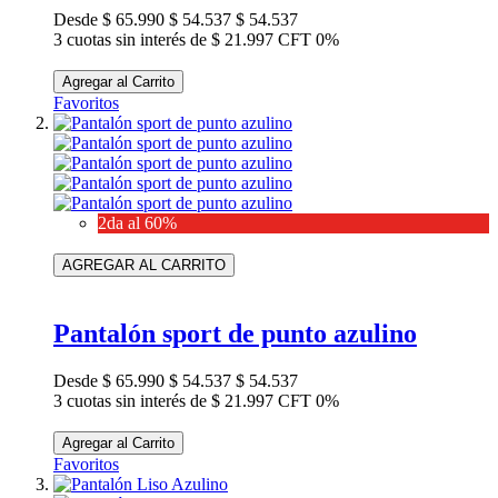
Desde
$ 65.990
$ 54.537
$ 54.537
3 cuotas sin interés de
$ 21.997
CFT 0%
Agregar al Carrito
Favoritos
2da al 60%
AGREGAR AL CARRITO
Pantalón sport de punto azulino
Desde
$ 65.990
$ 54.537
$ 54.537
3 cuotas sin interés de
$ 21.997
CFT 0%
Agregar al Carrito
Favoritos