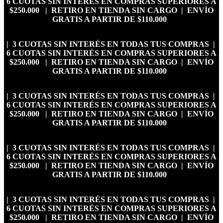
6 CUOTAS SIN INTERÉS EN COMPRAS SUPERIORES A
$250.000 | RETIRO EN TIENDA SIN CARGO | ENVÍO
GRATIS A PARTIR DE $110.000
| 3 CUOTAS SIN INTERÉS EN TODAS TUS COMPRAS |
6 CUOTAS SIN INTERÉS EN COMPRAS SUPERIORES A
$250.000 | RETIRO EN TIENDA SIN CARGO | ENVÍO
GRATIS A PARTIR DE $110.000
| 3 CUOTAS SIN INTERÉS EN TODAS TUS COMPRAS |
6 CUOTAS SIN INTERÉS EN COMPRAS SUPERIORES A
$250.000 | RETIRO EN TIENDA SIN CARGO | ENVÍO
GRATIS A PARTIR DE $110.000
| 3 CUOTAS SIN INTERÉS EN TODAS TUS COMPRAS |
6 CUOTAS SIN INTERÉS EN COMPRAS SUPERIORES A
$250.000 | RETIRO EN TIENDA SIN CARGO | ENVÍO
GRATIS A PARTIR DE $110.000
| 3 CUOTAS SIN INTERÉS EN TODAS TUS COMPRAS |
6 CUOTAS SIN INTERÉS EN COMPRAS SUPERIORES A
$250.000 | RETIRO EN TIENDA SIN CARGO | ENVÍO