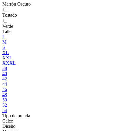
Marrón Oscuro
Tostado
Verde
Talle
L
M
S
XL
XXL
XXXL
38
40
42
44
46
48
50
52
54
Tipo de prenda
Calce
Diseño