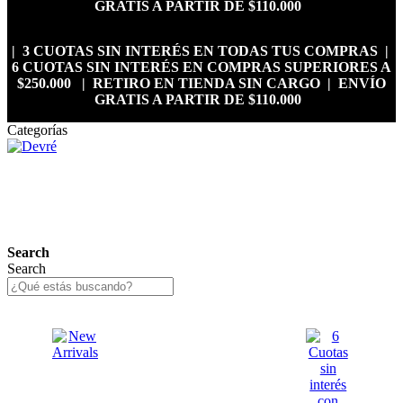
GRATIS A PARTIR DE $110.000
| 3 CUOTAS SIN INTERÉS EN TODAS TUS COMPRAS |
6 CUOTAS SIN INTERÉS EN COMPRAS SUPERIORES A
$250.000 | RETIRO EN TIENDA SIN CARGO | ENVÍO
GRATIS A PARTIR DE $110.000
Categorías
Search
Search