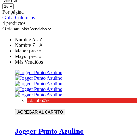
Mostrar
Por página
Grilla
Columnas
4 productos
Ordenar
Nombre A - Z
Nombre Z - A
Menor precio
Mayor precio
Más Vendidos
2da al 60%
AGREGAR AL CARRITO
Jogger Punto Azulino