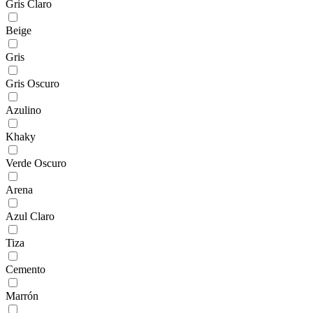
Gris Claro
Beige
Gris
Gris Oscuro
Azulino
Khaky
Verde Oscuro
Arena
Azul Claro
Tiza
Cemento
Marrón