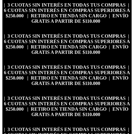
| 3 CUOTAS SIN INTERÉS EN TODAS TUS COMPRAS |
6 CUOTAS SIN INTERÉS EN COMPRAS SUPERIORES A
$250.000 | RETIRO EN TIENDA SIN CARGO | ENVÍO
GRATIS A PARTIR DE $110.000
| 3 CUOTAS SIN INTERÉS EN TODAS TUS COMPRAS |
6 CUOTAS SIN INTERÉS EN COMPRAS SUPERIORES A
$250.000 | RETIRO EN TIENDA SIN CARGO | ENVÍO
GRATIS A PARTIR DE $110.000
| 3 CUOTAS SIN INTERÉS EN TODAS TUS COMPRAS |
6 CUOTAS SIN INTERÉS EN COMPRAS SUPERIORES A
$250.000 | RETIRO EN TIENDA SIN CARGO | ENVÍO
GRATIS A PARTIR DE $110.000
| 3 CUOTAS SIN INTERÉS EN TODAS TUS COMPRAS |
6 CUOTAS SIN INTERÉS EN COMPRAS SUPERIORES A
$250.000 | RETIRO EN TIENDA SIN CARGO | ENVÍO
GRATIS A PARTIR DE $110.000
| 3 CUOTAS SIN INTERÉS EN TODAS TUS COMPRAS |