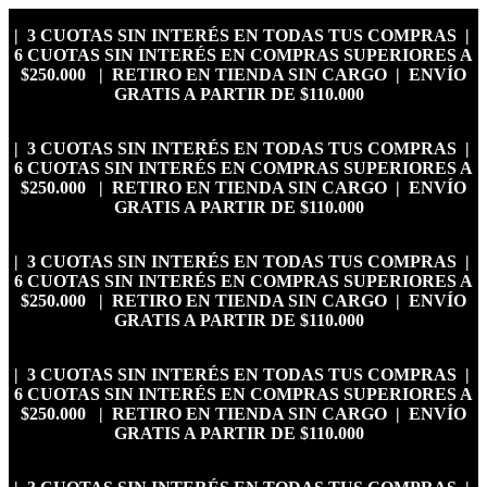
| 3 CUOTAS SIN INTERÉS EN TODAS TUS COMPRAS |
6 CUOTAS SIN INTERÉS EN COMPRAS SUPERIORES A
$250.000 | RETIRO EN TIENDA SIN CARGO | ENVÍO
GRATIS A PARTIR DE $110.000
| 3 CUOTAS SIN INTERÉS EN TODAS TUS COMPRAS |
6 CUOTAS SIN INTERÉS EN COMPRAS SUPERIORES A
$250.000 | RETIRO EN TIENDA SIN CARGO | ENVÍO
GRATIS A PARTIR DE $110.000
| 3 CUOTAS SIN INTERÉS EN TODAS TUS COMPRAS |
6 CUOTAS SIN INTERÉS EN COMPRAS SUPERIORES A
$250.000 | RETIRO EN TIENDA SIN CARGO | ENVÍO
GRATIS A PARTIR DE $110.000
| 3 CUOTAS SIN INTERÉS EN TODAS TUS COMPRAS |
6 CUOTAS SIN INTERÉS EN COMPRAS SUPERIORES A
$250.000 | RETIRO EN TIENDA SIN CARGO | ENVÍO
GRATIS A PARTIR DE $110.000