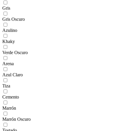
Gris
Gris Oscuro
Azulino
Khaky
Verde Oscuro
Arena
Azul Claro
Tiza
Cemento
Marrón
Marrón Oscuro
Tostado