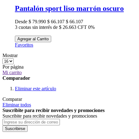
Pantalón sport liso marrón oscuro
Desde
$ 79.990
$ 66.107
$ 66.107
3 cuotas sin interés de
$ 26.663
CFT 0%
Agregar al Carrito
Favoritos
Mostrar
Por página
Mi carrito
Comparador
Eliminar este artículo
Comparar
Eliminar todos
Suscribite para recibir novedades y promociones
Suscribite para recibir novedades y promociones
Suscribirse