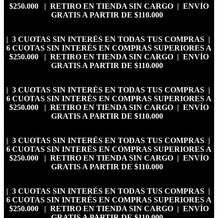
$250.000 | RETIRO EN TIENDA SIN CARGO | ENVÍO
GRATIS A PARTIR DE $110.000
| 3 CUOTAS SIN INTERÉS EN TODAS TUS COMPRAS |
6 CUOTAS SIN INTERÉS EN COMPRAS SUPERIORES A
$250.000 | RETIRO EN TIENDA SIN CARGO | ENVÍO
GRATIS A PARTIR DE $110.000
| 3 CUOTAS SIN INTERÉS EN TODAS TUS COMPRAS |
6 CUOTAS SIN INTERÉS EN COMPRAS SUPERIORES A
$250.000 | RETIRO EN TIENDA SIN CARGO | ENVÍO
GRATIS A PARTIR DE $110.000
| 3 CUOTAS SIN INTERÉS EN TODAS TUS COMPRAS |
6 CUOTAS SIN INTERÉS EN COMPRAS SUPERIORES A
$250.000 | RETIRO EN TIENDA SIN CARGO | ENVÍO
GRATIS A PARTIR DE $110.000
| 3 CUOTAS SIN INTERÉS EN TODAS TUS COMPRAS |
6 CUOTAS SIN INTERÉS EN COMPRAS SUPERIORES A
$250.000 | RETIRO EN TIENDA SIN CARGO | ENVÍO
GRATIS A PARTIR DE $110.000