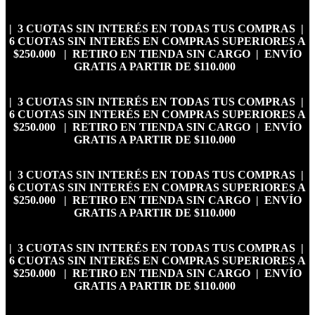
| 3 CUOTAS SIN INTERÉS EN TODAS TUS COMPRAS |
6 CUOTAS SIN INTERÉS EN COMPRAS SUPERIORES A
$250.000 | RETIRO EN TIENDA SIN CARGO | ENVÍO
GRATIS A PARTIR DE $110.000
| 3 CUOTAS SIN INTERÉS EN TODAS TUS COMPRAS |
6 CUOTAS SIN INTERÉS EN COMPRAS SUPERIORES A
$250.000 | RETIRO EN TIENDA SIN CARGO | ENVÍO
GRATIS A PARTIR DE $110.000
| 3 CUOTAS SIN INTERÉS EN TODAS TUS COMPRAS |
6 CUOTAS SIN INTERÉS EN COMPRAS SUPERIORES A
$250.000 | RETIRO EN TIENDA SIN CARGO | ENVÍO
GRATIS A PARTIR DE $110.000
| 3 CUOTAS SIN INTERÉS EN TODAS TUS COMPRAS |
6 CUOTAS SIN INTERÉS EN COMPRAS SUPERIORES A
$250.000 | RETIRO EN TIENDA SIN CARGO | ENVÍO
GRATIS A PARTIR DE $110.000