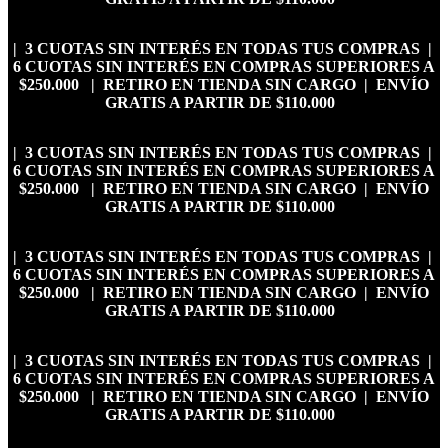
| 3 CUOTAS SIN INTERÉS EN TODAS TUS COMPRAS |
6 CUOTAS SIN INTERÉS EN COMPRAS SUPERIORES A
$250.000 | RETIRO EN TIENDA SIN CARGO | ENVÍO
GRATIS A PARTIR DE $110.000
| 3 CUOTAS SIN INTERÉS EN TODAS TUS COMPRAS |
6 CUOTAS SIN INTERÉS EN COMPRAS SUPERIORES A
$250.000 | RETIRO EN TIENDA SIN CARGO | ENVÍO
GRATIS A PARTIR DE $110.000
| 3 CUOTAS SIN INTERÉS EN TODAS TUS COMPRAS |
6 CUOTAS SIN INTERÉS EN COMPRAS SUPERIORES A
$250.000 | RETIRO EN TIENDA SIN CARGO | ENVÍO
GRATIS A PARTIR DE $110.000
| 3 CUOTAS SIN INTERÉS EN TODAS TUS COMPRAS |
6 CUOTAS SIN INTERÉS EN COMPRAS SUPERIORES A
$250.000 | RETIRO EN TIENDA SIN CARGO | ENVÍO
GRATIS A PARTIR DE $110.000