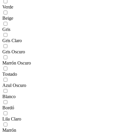
Verde
Beige
Gris
Gris Claro
Gris Oscuro
Marrón Oscuro
Tostado
Azul Oscuro
Blanco
Bordó
Lila Claro
Marrón