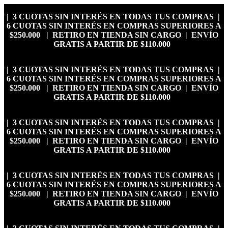
| 3 CUOTAS SIN INTERÉS EN TODAS TUS COMPRAS |
6 CUOTAS SIN INTERÉS EN COMPRAS SUPERIORES A
$250.000 | RETIRO EN TIENDA SIN CARGO | ENVÍO
GRATIS A PARTIR DE $110.000
| 3 CUOTAS SIN INTERÉS EN TODAS TUS COMPRAS |
6 CUOTAS SIN INTERÉS EN COMPRAS SUPERIORES A
$250.000 | RETIRO EN TIENDA SIN CARGO | ENVÍO
GRATIS A PARTIR DE $110.000
| 3 CUOTAS SIN INTERÉS EN TODAS TUS COMPRAS |
6 CUOTAS SIN INTERÉS EN COMPRAS SUPERIORES A
$250.000 | RETIRO EN TIENDA SIN CARGO | ENVÍO
GRATIS A PARTIR DE $110.000
| 3 CUOTAS SIN INTERÉS EN TODAS TUS COMPRAS |
6 CUOTAS SIN INTERÉS EN COMPRAS SUPERIORES A
$250.000 | RETIRO EN TIENDA SIN CARGO | ENVÍO
GRATIS A PARTIR DE $110.000