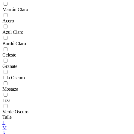
Marrón Claro
Acero
Azul Claro
Bordó Claro
Celeste
Granate
Lila Oscuro
Mostaza
Tiza
Verde Oscuro
Talle
L
M
S