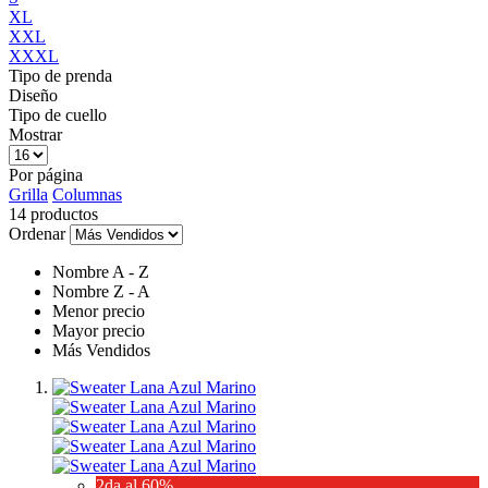
XL
XXL
XXXL
Tipo de prenda
Diseño
Tipo de cuello
Mostrar
Por página
Grilla
Columnas
14 productos
Ordenar
Nombre A - Z
Nombre Z - A
Menor precio
Mayor precio
Más Vendidos
2da al 60%