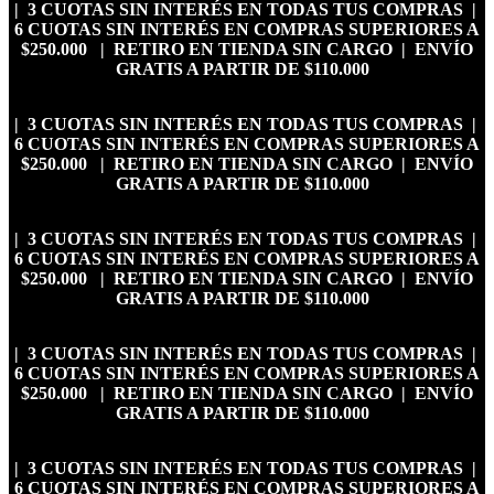
| 3 CUOTAS SIN INTERÉS EN TODAS TUS COMPRAS |
6 CUOTAS SIN INTERÉS EN COMPRAS SUPERIORES A
$250.000 | RETIRO EN TIENDA SIN CARGO | ENVÍO
GRATIS A PARTIR DE $110.000
| 3 CUOTAS SIN INTERÉS EN TODAS TUS COMPRAS |
6 CUOTAS SIN INTERÉS EN COMPRAS SUPERIORES A
$250.000 | RETIRO EN TIENDA SIN CARGO | ENVÍO
GRATIS A PARTIR DE $110.000
| 3 CUOTAS SIN INTERÉS EN TODAS TUS COMPRAS |
6 CUOTAS SIN INTERÉS EN COMPRAS SUPERIORES A
$250.000 | RETIRO EN TIENDA SIN CARGO | ENVÍO
GRATIS A PARTIR DE $110.000
| 3 CUOTAS SIN INTERÉS EN TODAS TUS COMPRAS |
6 CUOTAS SIN INTERÉS EN COMPRAS SUPERIORES A
$250.000 | RETIRO EN TIENDA SIN CARGO | ENVÍO
GRATIS A PARTIR DE $110.000
| 3 CUOTAS SIN INTERÉS EN TODAS TUS COMPRAS |
6 CUOTAS SIN INTERÉS EN COMPRAS SUPERIORES A