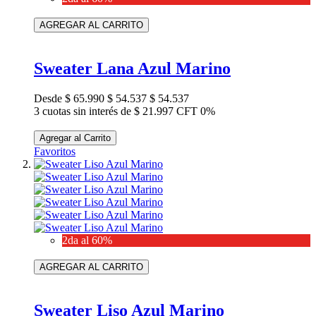
AGREGAR AL CARRITO
Sweater Lana Azul Marino
Desde
$ 65.990
$ 54.537
$ 54.537
3 cuotas sin interés de
$ 21.997
CFT 0%
Agregar al Carrito
Favoritos
2da al 60%
AGREGAR AL CARRITO
Sweater Liso Azul Marino