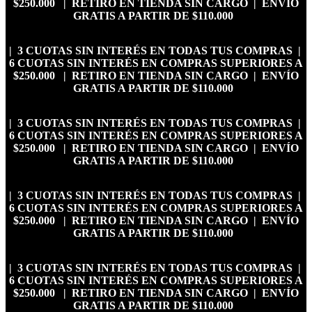
$250.000 | RETIRO EN TIENDA SIN CARGO | ENVÍO
GRATIS A PARTIR DE $110.000
| 3 CUOTAS SIN INTERÉS EN TODAS TUS COMPRAS |
6 CUOTAS SIN INTERÉS EN COMPRAS SUPERIORES A
$250.000 | RETIRO EN TIENDA SIN CARGO | ENVÍO
GRATIS A PARTIR DE $110.000
| 3 CUOTAS SIN INTERÉS EN TODAS TUS COMPRAS |
6 CUOTAS SIN INTERÉS EN COMPRAS SUPERIORES A
$250.000 | RETIRO EN TIENDA SIN CARGO | ENVÍO
GRATIS A PARTIR DE $110.000
| 3 CUOTAS SIN INTERÉS EN TODAS TUS COMPRAS |
6 CUOTAS SIN INTERÉS EN COMPRAS SUPERIORES A
$250.000 | RETIRO EN TIENDA SIN CARGO | ENVÍO
GRATIS A PARTIR DE $110.000
| 3 CUOTAS SIN INTERÉS EN TODAS TUS COMPRAS |
6 CUOTAS SIN INTERÉS EN COMPRAS SUPERIORES A
$250.000 | RETIRO EN TIENDA SIN CARGO | ENVÍO
GRATIS A PARTIR DE $110.000