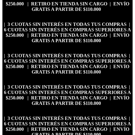
$250.000 | RETIRO EN TIENDA SIN CARGO | ENVÍO
GRATIS A PARTIR DE $110.000
| 3 CUOTAS SIN INTERÉS EN TODAS TUS COMPRAS |
6 CUOTAS SIN INTERÉS EN COMPRAS SUPERIORES A
$250.000 | RETIRO EN TIENDA SIN CARGO | ENVÍO
GRATIS A PARTIR DE $110.000
| 3 CUOTAS SIN INTERÉS EN TODAS TUS COMPRAS |
6 CUOTAS SIN INTERÉS EN COMPRAS SUPERIORES A
$250.000 | RETIRO EN TIENDA SIN CARGO | ENVÍO
GRATIS A PARTIR DE $110.000
| 3 CUOTAS SIN INTERÉS EN TODAS TUS COMPRAS |
6 CUOTAS SIN INTERÉS EN COMPRAS SUPERIORES A
$250.000 | RETIRO EN TIENDA SIN CARGO | ENVÍO
GRATIS A PARTIR DE $110.000
| 3 CUOTAS SIN INTERÉS EN TODAS TUS COMPRAS |
6 CUOTAS SIN INTERÉS EN COMPRAS SUPERIORES A
$250.000 | RETIRO EN TIENDA SIN CARGO | ENVÍO
GRATIS A PARTIR DE $110.000