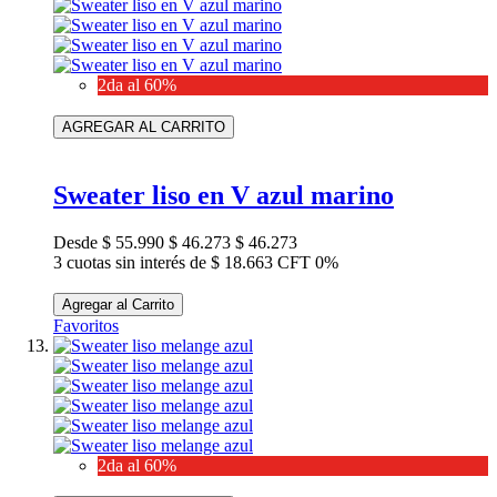
2da al 60%
AGREGAR AL CARRITO
Sweater liso en V azul marino
Desde
$ 55.990
$ 46.273
$ 46.273
3 cuotas sin interés de
$ 18.663
CFT 0%
Agregar al Carrito
Favoritos
2da al 60%