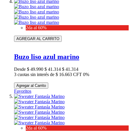
2da al 60%
AGREGAR AL CARRITO
Buzo liso azul marino
Desde
$ 49.990
$ 41.314
$ 41.314
3 cuotas sin interés de
$ 16.663
CFT 0%
Agregar al Carrito
Favoritos
2da al 60%