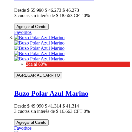
Desde
$ 55.990
$ 46.273
$ 46.273
3 cuotas sin interés de
$ 18.663
CFT 0%
Agregar al Carrito
Favoritos
2da al 60%
AGREGAR AL CARRITO
Buzo Polar Azul Marino
Desde
$ 49.990
$ 41.314
$ 41.314
3 cuotas sin interés de
$ 16.663
CFT 0%
Agregar al Carrito
Favoritos