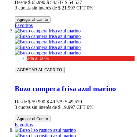
Desde
$ 65.990
$ 54.537
$ 54.537
3 cuotas sin interés de
$ 21.997
CFT 0%
Agregar al Carrito
Favoritos
2da al 60%
AGREGAR AL CARRITO
Buzo campera frisa azul marino
Desde
$ 59.990
$ 49.579
$ 49.579
3 cuotas sin interés de
$ 19.997
CFT 0%
Agregar al Carrito
Favoritos