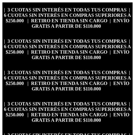
| 3 CUOTAS SIN INTERÉS EN TODAS TUS COMPRAS |
6 CUOTAS SIN INTERÉS EN COMPRAS SUPERIORES A
$250.000 | RETIRO EN TIENDA SIN CARGO | ENVÍO
GRATIS A PARTIR DE $110.000
| 3 CUOTAS SIN INTERÉS EN TODAS TUS COMPRAS |
6 CUOTAS SIN INTERÉS EN COMPRAS SUPERIORES A
$250.000 | RETIRO EN TIENDA SIN CARGO | ENVÍO
GRATIS A PARTIR DE $110.000
| 3 CUOTAS SIN INTERÉS EN TODAS TUS COMPRAS |
6 CUOTAS SIN INTERÉS EN COMPRAS SUPERIORES A
$250.000 | RETIRO EN TIENDA SIN CARGO | ENVÍO
GRATIS A PARTIR DE $110.000
| 3 CUOTAS SIN INTERÉS EN TODAS TUS COMPRAS |
6 CUOTAS SIN INTERÉS EN COMPRAS SUPERIORES A
$250.000 | RETIRO EN TIENDA SIN CARGO | ENVÍO
GRATIS A PARTIR DE $110.000