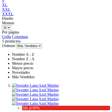
S
XL
XXL
XXXL
Diseño
Mostrar
Por página
Grilla
Columnas
5 productos
Ordenar
Nombre A - Z
Nombre Z - A
Menor precio
Mayor precio
Novedades
Más Vendidos
2da al 60%