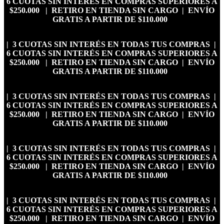
6 CUOTAS SIN INTERÉS EN COMPRAS SUPERIORES A
$250.000 | RETIRO EN TIENDA SIN CARGO | ENVÍO
GRATIS A PARTIR DE $110.000
| 3 CUOTAS SIN INTERÉS EN TODAS TUS COMPRAS |
6 CUOTAS SIN INTERÉS EN COMPRAS SUPERIORES A
$250.000 | RETIRO EN TIENDA SIN CARGO | ENVÍO
GRATIS A PARTIR DE $110.000
| 3 CUOTAS SIN INTERÉS EN TODAS TUS COMPRAS |
6 CUOTAS SIN INTERÉS EN COMPRAS SUPERIORES A
$250.000 | RETIRO EN TIENDA SIN CARGO | ENVÍO
GRATIS A PARTIR DE $110.000
| 3 CUOTAS SIN INTERÉS EN TODAS TUS COMPRAS |
6 CUOTAS SIN INTERÉS EN COMPRAS SUPERIORES A
$250.000 | RETIRO EN TIENDA SIN CARGO | ENVÍO
GRATIS A PARTIR DE $110.000
| 3 CUOTAS SIN INTERÉS EN TODAS TUS COMPRAS |
6 CUOTAS SIN INTERÉS EN COMPRAS SUPERIORES A
$250.000 | RETIRO EN TIENDA SIN CARGO | ENVÍO