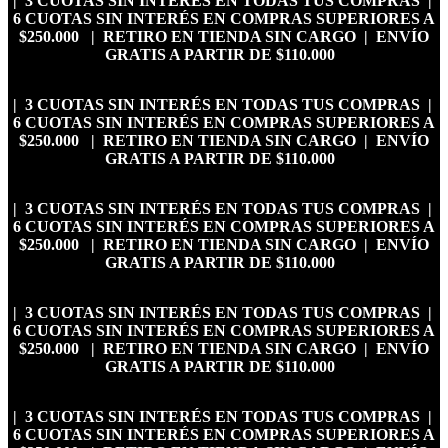
| 3 CUOTAS SIN INTERÉS EN TODAS TUS COMPRAS |
6 CUOTAS SIN INTERÉS EN COMPRAS SUPERIORES A
$250.000 | RETIRO EN TIENDA SIN CARGO | ENVÍO
GRATIS A PARTIR DE $110.000
| 3 CUOTAS SIN INTERÉS EN TODAS TUS COMPRAS |
6 CUOTAS SIN INTERÉS EN COMPRAS SUPERIORES A
$250.000 | RETIRO EN TIENDA SIN CARGO | ENVÍO
GRATIS A PARTIR DE $110.000
| 3 CUOTAS SIN INTERÉS EN TODAS TUS COMPRAS |
6 CUOTAS SIN INTERÉS EN COMPRAS SUPERIORES A
$250.000 | RETIRO EN TIENDA SIN CARGO | ENVÍO
GRATIS A PARTIR DE $110.000
| 3 CUOTAS SIN INTERÉS EN TODAS TUS COMPRAS |
6 CUOTAS SIN INTERÉS EN COMPRAS SUPERIORES A
$250.000 | RETIRO EN TIENDA SIN CARGO | ENVÍO
GRATIS A PARTIR DE $110.000
| 3 CUOTAS SIN INTERÉS EN TODAS TUS COMPRAS |
6 CUOTAS SIN INTERÉS EN COMPRAS SUPERIORES A