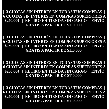
| 3 CUOTAS SIN INTERÉS EN TODAS TUS COMPRAS |
6 CUOTAS SIN INTERÉS EN COMPRAS SUPERIORES A
$250.000 | RETIRO EN TIENDA SIN CARGO | ENVÍO
GRATIS A PARTIR DE $110.000
| 3 CUOTAS SIN INTERÉS EN TODAS TUS COMPRAS |
6 CUOTAS SIN INTERÉS EN COMPRAS SUPERIORES A
$250.000 | RETIRO EN TIENDA SIN CARGO | ENVÍO
GRATIS A PARTIR DE $110.000
| 3 CUOTAS SIN INTERÉS EN TODAS TUS COMPRAS |
6 CUOTAS SIN INTERÉS EN COMPRAS SUPERIORES A
$250.000 | RETIRO EN TIENDA SIN CARGO | ENVÍO
GRATIS A PARTIR DE $110.000
| 3 CUOTAS SIN INTERÉS EN TODAS TUS COMPRAS |
6 CUOTAS SIN INTERÉS EN COMPRAS SUPERIORES A
$250.000 | RETIRO EN TIENDA SIN CARGO | ENVÍO
GRATIS A PARTIR DE $110.000