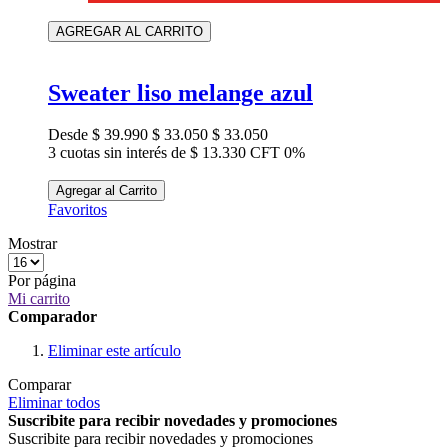
AGREGAR AL CARRITO
Sweater liso melange azul
Desde
$ 39.990
$ 33.050
$ 33.050
3 cuotas sin interés de
$ 13.330
CFT 0%
Agregar al Carrito
Favoritos
Mostrar
Por página
Mi carrito
Comparador
Eliminar este artículo
Comparar
Eliminar todos
Suscribite para recibir novedades y promociones
Suscribite para recibir novedades y promociones