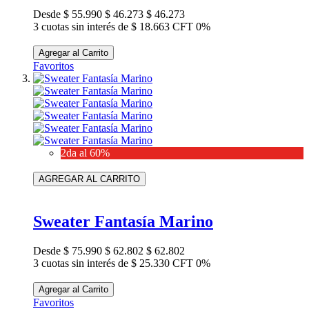
Desde
$ 55.990
$ 46.273
$ 46.273
3 cuotas sin interés de
$ 18.663
CFT 0%
Agregar al Carrito
Favoritos
2da al 60%
AGREGAR AL CARRITO
Sweater Fantasía Marino
Desde
$ 75.990
$ 62.802
$ 62.802
3 cuotas sin interés de
$ 25.330
CFT 0%
Agregar al Carrito
Favoritos