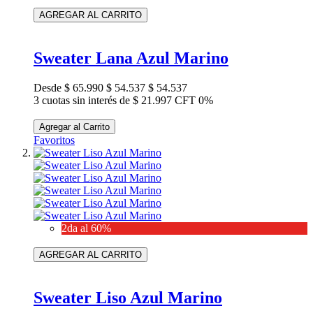
AGREGAR AL CARRITO
Sweater Lana Azul Marino
Desde
$ 65.990
$ 54.537
$ 54.537
3 cuotas sin interés de
$ 21.997
CFT 0%
Agregar al Carrito
Favoritos
2da al 60%
AGREGAR AL CARRITO
Sweater Liso Azul Marino