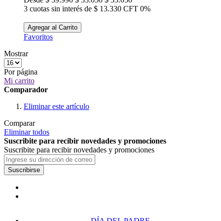
3 cuotas sin interés de
$ 13.330
CFT 0%
Agregar al Carrito
Favoritos
Mostrar
Por página
Mi carrito
Comparador
Eliminar este artículo
Comparar
Eliminar todos
Suscribite para recibir novedades y promociones
Suscribite para recibir novedades y promociones
Suscribirse
DÍA DEL PADRE