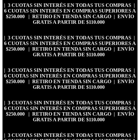
| 3 CUOTAS SIN INTERÉS EN TODAS TUS COMPRAS |
6 CUOTAS SIN INTERÉS EN COMPRAS SUPERIORES A
$250.000 | RETIRO EN TIENDA SIN CARGO | ENVÍO
GRATIS A PARTIR DE $110.000
| 3 CUOTAS SIN INTERÉS EN TODAS TUS COMPRAS |
6 CUOTAS SIN INTERÉS EN COMPRAS SUPERIORES A
$250.000 | RETIRO EN TIENDA SIN CARGO | ENVÍO
GRATIS A PARTIR DE $110.000
| 3 CUOTAS SIN INTERÉS EN TODAS TUS COMPRAS |
6 CUOTAS SIN INTERÉS EN COMPRAS SUPERIORES A
$250.000 | RETIRO EN TIENDA SIN CARGO | ENVÍO
GRATIS A PARTIR DE $110.000
| 3 CUOTAS SIN INTERÉS EN TODAS TUS COMPRAS |
6 CUOTAS SIN INTERÉS EN COMPRAS SUPERIORES A
$250.000 | RETIRO EN TIENDA SIN CARGO | ENVÍO
GRATIS A PARTIR DE $110.000
| 3 CUOTAS SIN INTERÉS EN TODAS TUS COMPRAS |