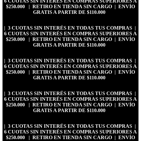
6 CUOTAS SIN INTERÉS EN COMPRAS SUPERIORES A
$250.000 | RETIRO EN TIENDA SIN CARGO | ENVÍO
GRATIS A PARTIR DE $110.000
| 3 CUOTAS SIN INTERÉS EN TODAS TUS COMPRAS |
6 CUOTAS SIN INTERÉS EN COMPRAS SUPERIORES A
$250.000 | RETIRO EN TIENDA SIN CARGO | ENVÍO
GRATIS A PARTIR DE $110.000
| 3 CUOTAS SIN INTERÉS EN TODAS TUS COMPRAS |
6 CUOTAS SIN INTERÉS EN COMPRAS SUPERIORES A
$250.000 | RETIRO EN TIENDA SIN CARGO | ENVÍO
GRATIS A PARTIR DE $110.000
| 3 CUOTAS SIN INTERÉS EN TODAS TUS COMPRAS |
6 CUOTAS SIN INTERÉS EN COMPRAS SUPERIORES A
$250.000 | RETIRO EN TIENDA SIN CARGO | ENVÍO
GRATIS A PARTIR DE $110.000
| 3 CUOTAS SIN INTERÉS EN TODAS TUS COMPRAS |
6 CUOTAS SIN INTERÉS EN COMPRAS SUPERIORES A
$250.000 | RETIRO EN TIENDA SIN CARGO | ENVÍO