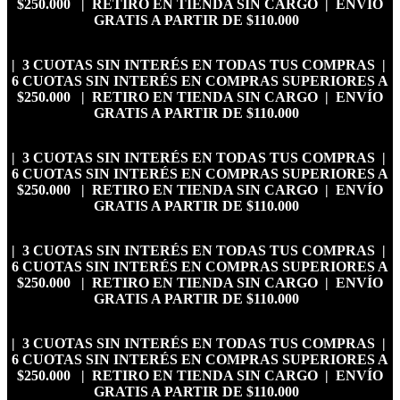
$250.000 | RETIRO EN TIENDA SIN CARGO | ENVÍO
GRATIS A PARTIR DE $110.000
| 3 CUOTAS SIN INTERÉS EN TODAS TUS COMPRAS |
6 CUOTAS SIN INTERÉS EN COMPRAS SUPERIORES A
$250.000 | RETIRO EN TIENDA SIN CARGO | ENVÍO
GRATIS A PARTIR DE $110.000
| 3 CUOTAS SIN INTERÉS EN TODAS TUS COMPRAS |
6 CUOTAS SIN INTERÉS EN COMPRAS SUPERIORES A
$250.000 | RETIRO EN TIENDA SIN CARGO | ENVÍO
GRATIS A PARTIR DE $110.000
| 3 CUOTAS SIN INTERÉS EN TODAS TUS COMPRAS |
6 CUOTAS SIN INTERÉS EN COMPRAS SUPERIORES A
$250.000 | RETIRO EN TIENDA SIN CARGO | ENVÍO
GRATIS A PARTIR DE $110.000
| 3 CUOTAS SIN INTERÉS EN TODAS TUS COMPRAS |
6 CUOTAS SIN INTERÉS EN COMPRAS SUPERIORES A
$250.000 | RETIRO EN TIENDA SIN CARGO | ENVÍO
GRATIS A PARTIR DE $110.000