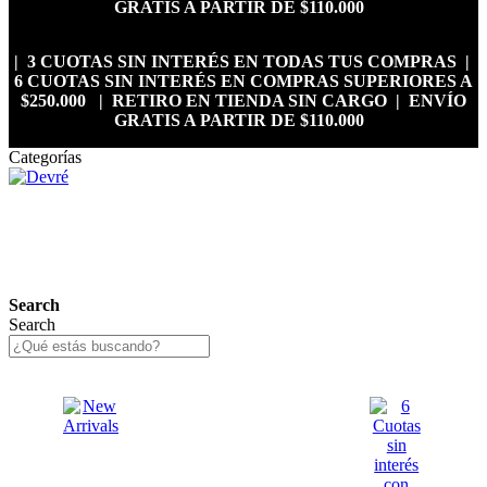
GRATIS A PARTIR DE $110.000
| 3 CUOTAS SIN INTERÉS EN TODAS TUS COMPRAS |
6 CUOTAS SIN INTERÉS EN COMPRAS SUPERIORES A
$250.000 | RETIRO EN TIENDA SIN CARGO | ENVÍO
GRATIS A PARTIR DE $110.000
Categorías
Search
Search