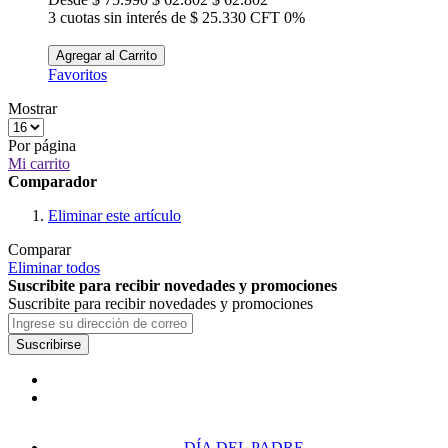
3 cuotas sin interés de
$ 25.330
CFT 0%
Agregar al Carrito
Favoritos
Mostrar
Por página
Mi carrito
Comparador
Eliminar este artículo
Comparar
Eliminar todos
Suscribite para recibir novedades y promociones
Suscribite para recibir novedades y promociones
Suscribirse
DÍA DEL PADRE