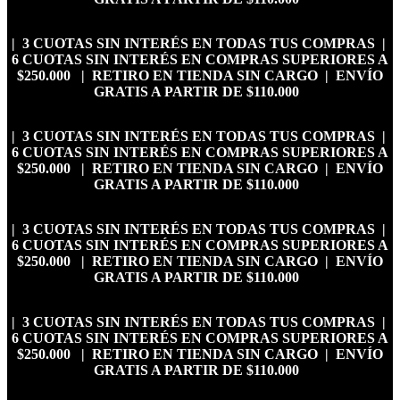
| 3 CUOTAS SIN INTERÉS EN TODAS TUS COMPRAS |
6 CUOTAS SIN INTERÉS EN COMPRAS SUPERIORES A
$250.000 | RETIRO EN TIENDA SIN CARGO | ENVÍO
GRATIS A PARTIR DE $110.000
| 3 CUOTAS SIN INTERÉS EN TODAS TUS COMPRAS |
6 CUOTAS SIN INTERÉS EN COMPRAS SUPERIORES A
$250.000 | RETIRO EN TIENDA SIN CARGO | ENVÍO
GRATIS A PARTIR DE $110.000
| 3 CUOTAS SIN INTERÉS EN TODAS TUS COMPRAS |
6 CUOTAS SIN INTERÉS EN COMPRAS SUPERIORES A
$250.000 | RETIRO EN TIENDA SIN CARGO | ENVÍO
GRATIS A PARTIR DE $110.000
| 3 CUOTAS SIN INTERÉS EN TODAS TUS COMPRAS |
6 CUOTAS SIN INTERÉS EN COMPRAS SUPERIORES A
$250.000 | RETIRO EN TIENDA SIN CARGO | ENVÍO
GRATIS A PARTIR DE $110.000