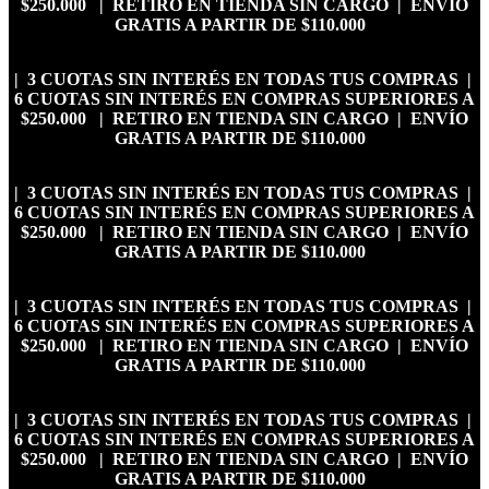
$250.000 | RETIRO EN TIENDA SIN CARGO | ENVÍO
GRATIS A PARTIR DE $110.000
| 3 CUOTAS SIN INTERÉS EN TODAS TUS COMPRAS |
6 CUOTAS SIN INTERÉS EN COMPRAS SUPERIORES A
$250.000 | RETIRO EN TIENDA SIN CARGO | ENVÍO
GRATIS A PARTIR DE $110.000
| 3 CUOTAS SIN INTERÉS EN TODAS TUS COMPRAS |
6 CUOTAS SIN INTERÉS EN COMPRAS SUPERIORES A
$250.000 | RETIRO EN TIENDA SIN CARGO | ENVÍO
GRATIS A PARTIR DE $110.000
| 3 CUOTAS SIN INTERÉS EN TODAS TUS COMPRAS |
6 CUOTAS SIN INTERÉS EN COMPRAS SUPERIORES A
$250.000 | RETIRO EN TIENDA SIN CARGO | ENVÍO
GRATIS A PARTIR DE $110.000
| 3 CUOTAS SIN INTERÉS EN TODAS TUS COMPRAS |
6 CUOTAS SIN INTERÉS EN COMPRAS SUPERIORES A
$250.000 | RETIRO EN TIENDA SIN CARGO | ENVÍO
GRATIS A PARTIR DE $110.000