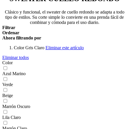
Clásico y funcional, el sweater de cuello redondo se adapta a todo
tipo de estilos. Su corte simple lo convierte en una prenda fácil de
combinar y cómoda para el uso diario.
Filtrar
Ordenar
Ahora filtrando por
Color
Gris Claro
Eliminar este artículo
Eliminar todos
Color
Azul Marino
Verde
Beige
Marrón Oscuro
Lila Claro
Marrón Claro