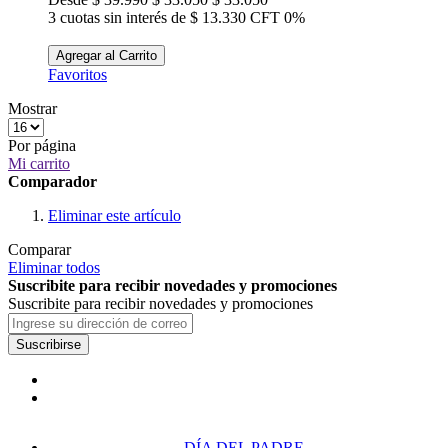
3 cuotas sin interés de
$ 13.330
CFT 0%
Agregar al Carrito
Favoritos
Mostrar
Por página
Mi carrito
Comparador
Eliminar este artículo
Comparar
Eliminar todos
Suscribite para recibir novedades y promociones
Suscribite para recibir novedades y promociones
Suscribirse
DÍA DEL PADRE