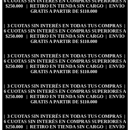
6 CUOTAS SIN INTERÉS EN COMPRAS SUPERIORES A
$250.000 | RETIRO EN TIENDA SIN CARGO | ENVÍO
GRATIS A PARTIR DE $110.000
| 3 CUOTAS SIN INTERÉS EN TODAS TUS COMPRAS |
6 CUOTAS SIN INTERÉS EN COMPRAS SUPERIORES A
$250.000 | RETIRO EN TIENDA SIN CARGO | ENVÍO
GRATIS A PARTIR DE $110.000
| 3 CUOTAS SIN INTERÉS EN TODAS TUS COMPRAS |
6 CUOTAS SIN INTERÉS EN COMPRAS SUPERIORES A
$250.000 | RETIRO EN TIENDA SIN CARGO | ENVÍO
GRATIS A PARTIR DE $110.000
| 3 CUOTAS SIN INTERÉS EN TODAS TUS COMPRAS |
6 CUOTAS SIN INTERÉS EN COMPRAS SUPERIORES A
$250.000 | RETIRO EN TIENDA SIN CARGO | ENVÍO
GRATIS A PARTIR DE $110.000
| 3 CUOTAS SIN INTERÉS EN TODAS TUS COMPRAS |
6 CUOTAS SIN INTERÉS EN COMPRAS SUPERIORES A
$250.000 | RETIRO EN TIENDA SIN CARGO | ENVÍO