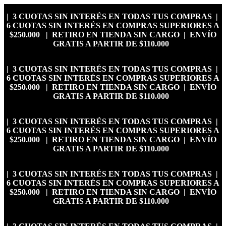
| 3 CUOTAS SIN INTERÉS EN TODAS TUS COMPRAS |
6 CUOTAS SIN INTERÉS EN COMPRAS SUPERIORES A
$250.000 | RETIRO EN TIENDA SIN CARGO | ENVÍO
GRATIS A PARTIR DE $110.000
| 3 CUOTAS SIN INTERÉS EN TODAS TUS COMPRAS |
6 CUOTAS SIN INTERÉS EN COMPRAS SUPERIORES A
$250.000 | RETIRO EN TIENDA SIN CARGO | ENVÍO
GRATIS A PARTIR DE $110.000
| 3 CUOTAS SIN INTERÉS EN TODAS TUS COMPRAS |
6 CUOTAS SIN INTERÉS EN COMPRAS SUPERIORES A
$250.000 | RETIRO EN TIENDA SIN CARGO | ENVÍO
GRATIS A PARTIR DE $110.000
| 3 CUOTAS SIN INTERÉS EN TODAS TUS COMPRAS |
6 CUOTAS SIN INTERÉS EN COMPRAS SUPERIORES A
$250.000 | RETIRO EN TIENDA SIN CARGO | ENVÍO
GRATIS A PARTIR DE $110.000