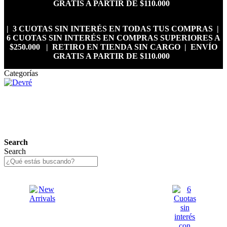
GRATIS A PARTIR DE $110.000
| 3 CUOTAS SIN INTERÉS EN TODAS TUS COMPRAS |
6 CUOTAS SIN INTERÉS EN COMPRAS SUPERIORES A
$250.000 | RETIRO EN TIENDA SIN CARGO | ENVÍO
GRATIS A PARTIR DE $110.000
Categorías
Search
Search