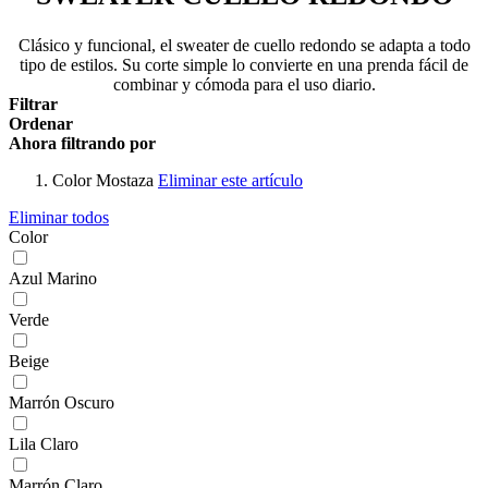
Clásico y funcional, el sweater de cuello redondo se adapta a todo
tipo de estilos. Su corte simple lo convierte en una prenda fácil de
combinar y cómoda para el uso diario.
Filtrar
Ordenar
Ahora filtrando por
Color
Mostaza
Eliminar este artículo
Eliminar todos
Color
Azul Marino
Verde
Beige
Marrón Oscuro
Lila Claro
Marrón Claro