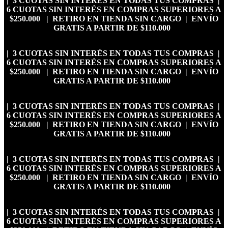
| 3 CUOTAS SIN INTERÉS EN TODAS TUS COMPRAS |
6 CUOTAS SIN INTERÉS EN COMPRAS SUPERIORES A
$250.000 | RETIRO EN TIENDA SIN CARGO | ENVÍO
GRATIS A PARTIR DE $110.000
| 3 CUOTAS SIN INTERÉS EN TODAS TUS COMPRAS |
6 CUOTAS SIN INTERÉS EN COMPRAS SUPERIORES A
$250.000 | RETIRO EN TIENDA SIN CARGO | ENVÍO
GRATIS A PARTIR DE $110.000
| 3 CUOTAS SIN INTERÉS EN TODAS TUS COMPRAS |
6 CUOTAS SIN INTERÉS EN COMPRAS SUPERIORES A
$250.000 | RETIRO EN TIENDA SIN CARGO | ENVÍO
GRATIS A PARTIR DE $110.000
| 3 CUOTAS SIN INTERÉS EN TODAS TUS COMPRAS |
6 CUOTAS SIN INTERÉS EN COMPRAS SUPERIORES A
$250.000 | RETIRO EN TIENDA SIN CARGO | ENVÍO
GRATIS A PARTIR DE $110.000
| 3 CUOTAS SIN INTERÉS EN TODAS TUS COMPRAS |
6 CUOTAS SIN INTERÉS EN COMPRAS SUPERIORES A