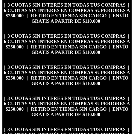
| 3 CUOTAS SIN INTERÉS EN TODAS TUS COMPRAS |
6 CUOTAS SIN INTERÉS EN COMPRAS SUPERIORES A
$250.000 | RETIRO EN TIENDA SIN CARGO | ENVÍO
GRATIS A PARTIR DE $110.000
| 3 CUOTAS SIN INTERÉS EN TODAS TUS COMPRAS |
6 CUOTAS SIN INTERÉS EN COMPRAS SUPERIORES A
$250.000 | RETIRO EN TIENDA SIN CARGO | ENVÍO
GRATIS A PARTIR DE $110.000
| 3 CUOTAS SIN INTERÉS EN TODAS TUS COMPRAS |
6 CUOTAS SIN INTERÉS EN COMPRAS SUPERIORES A
$250.000 | RETIRO EN TIENDA SIN CARGO | ENVÍO
GRATIS A PARTIR DE $110.000
| 3 CUOTAS SIN INTERÉS EN TODAS TUS COMPRAS |
6 CUOTAS SIN INTERÉS EN COMPRAS SUPERIORES A
$250.000 | RETIRO EN TIENDA SIN CARGO | ENVÍO
GRATIS A PARTIR DE $110.000
| 3 CUOTAS SIN INTERÉS EN TODAS TUS COMPRAS |