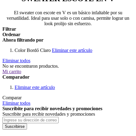
El sweater con escote en V es un básico infaltable por su
versatilidad. Ideal para usar solo o con camisa, permite lograr un
look prolijo sin esfuerzo.
Filtrar
Ordenar
Ahora filtrando por
Color
Bordó Claro
Eliminar este artículo
Eliminar todos
No se encontraron productos.
Mi carrito
Comparador
Eliminar este artículo
Comparar
Eliminar todos
Suscribite para recibir novedades y promociones
Suscribite para recibir novedades y promociones
Suscribirse