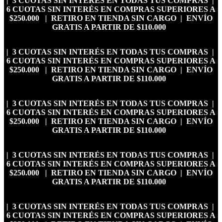
| 3 CUOTAS SIN INTERÉS EN TODAS TUS COMPRAS |
6 CUOTAS SIN INTERÉS EN COMPRAS SUPERIORES A
$250.000 | RETIRO EN TIENDA SIN CARGO | ENVÍO
GRATIS A PARTIR DE $110.000
| 3 CUOTAS SIN INTERÉS EN TODAS TUS COMPRAS |
6 CUOTAS SIN INTERÉS EN COMPRAS SUPERIORES A
$250.000 | RETIRO EN TIENDA SIN CARGO | ENVÍO
GRATIS A PARTIR DE $110.000
| 3 CUOTAS SIN INTERÉS EN TODAS TUS COMPRAS |
6 CUOTAS SIN INTERÉS EN COMPRAS SUPERIORES A
$250.000 | RETIRO EN TIENDA SIN CARGO | ENVÍO
GRATIS A PARTIR DE $110.000
| 3 CUOTAS SIN INTERÉS EN TODAS TUS COMPRAS |
6 CUOTAS SIN INTERÉS EN COMPRAS SUPERIORES A
$250.000 | RETIRO EN TIENDA SIN CARGO | ENVÍO
GRATIS A PARTIR DE $110.000
| 3 CUOTAS SIN INTERÉS EN TODAS TUS COMPRAS |
6 CUOTAS SIN INTERÉS EN COMPRAS SUPERIORES A