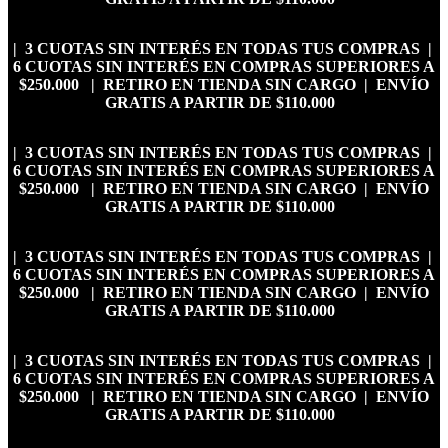
| 3 CUOTAS SIN INTERÉS EN TODAS TUS COMPRAS |
6 CUOTAS SIN INTERÉS EN COMPRAS SUPERIORES A
$250.000 | RETIRO EN TIENDA SIN CARGO | ENVÍO
GRATIS A PARTIR DE $110.000
| 3 CUOTAS SIN INTERÉS EN TODAS TUS COMPRAS |
6 CUOTAS SIN INTERÉS EN COMPRAS SUPERIORES A
$250.000 | RETIRO EN TIENDA SIN CARGO | ENVÍO
GRATIS A PARTIR DE $110.000
| 3 CUOTAS SIN INTERÉS EN TODAS TUS COMPRAS |
6 CUOTAS SIN INTERÉS EN COMPRAS SUPERIORES A
$250.000 | RETIRO EN TIENDA SIN CARGO | ENVÍO
GRATIS A PARTIR DE $110.000
| 3 CUOTAS SIN INTERÉS EN TODAS TUS COMPRAS |
6 CUOTAS SIN INTERÉS EN COMPRAS SUPERIORES A
$250.000 | RETIRO EN TIENDA SIN CARGO | ENVÍO
GRATIS A PARTIR DE $110.000