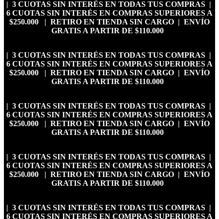
| 3 CUOTAS SIN INTERÉS EN TODAS TUS COMPRAS |
6 CUOTAS SIN INTERÉS EN COMPRAS SUPERIORES A
$250.000 | RETIRO EN TIENDA SIN CARGO | ENVÍO
GRATIS A PARTIR DE $110.000
| 3 CUOTAS SIN INTERÉS EN TODAS TUS COMPRAS |
6 CUOTAS SIN INTERÉS EN COMPRAS SUPERIORES A
$250.000 | RETIRO EN TIENDA SIN CARGO | ENVÍO
GRATIS A PARTIR DE $110.000
| 3 CUOTAS SIN INTERÉS EN TODAS TUS COMPRAS |
6 CUOTAS SIN INTERÉS EN COMPRAS SUPERIORES A
$250.000 | RETIRO EN TIENDA SIN CARGO | ENVÍO
GRATIS A PARTIR DE $110.000
| 3 CUOTAS SIN INTERÉS EN TODAS TUS COMPRAS |
6 CUOTAS SIN INTERÉS EN COMPRAS SUPERIORES A
$250.000 | RETIRO EN TIENDA SIN CARGO | ENVÍO
GRATIS A PARTIR DE $110.000
| 3 CUOTAS SIN INTERÉS EN TODAS TUS COMPRAS |
6 CUOTAS SIN INTERÉS EN COMPRAS SUPERIORES A