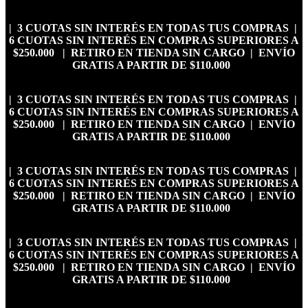
| 3 CUOTAS SIN INTERÉS EN TODAS TUS COMPRAS |
6 CUOTAS SIN INTERÉS EN COMPRAS SUPERIORES A
$250.000 | RETIRO EN TIENDA SIN CARGO | ENVÍO
GRATIS A PARTIR DE $110.000
| 3 CUOTAS SIN INTERÉS EN TODAS TUS COMPRAS |
6 CUOTAS SIN INTERÉS EN COMPRAS SUPERIORES A
$250.000 | RETIRO EN TIENDA SIN CARGO | ENVÍO
GRATIS A PARTIR DE $110.000
| 3 CUOTAS SIN INTERÉS EN TODAS TUS COMPRAS |
6 CUOTAS SIN INTERÉS EN COMPRAS SUPERIORES A
$250.000 | RETIRO EN TIENDA SIN CARGO | ENVÍO
GRATIS A PARTIR DE $110.000
| 3 CUOTAS SIN INTERÉS EN TODAS TUS COMPRAS |
6 CUOTAS SIN INTERÉS EN COMPRAS SUPERIORES A
$250.000 | RETIRO EN TIENDA SIN CARGO | ENVÍO
GRATIS A PARTIR DE $110.000