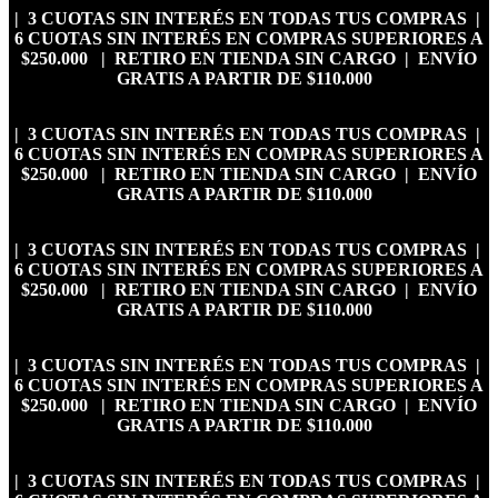
| 3 CUOTAS SIN INTERÉS EN TODAS TUS COMPRAS |
6 CUOTAS SIN INTERÉS EN COMPRAS SUPERIORES A
$250.000 | RETIRO EN TIENDA SIN CARGO | ENVÍO
GRATIS A PARTIR DE $110.000
| 3 CUOTAS SIN INTERÉS EN TODAS TUS COMPRAS |
6 CUOTAS SIN INTERÉS EN COMPRAS SUPERIORES A
$250.000 | RETIRO EN TIENDA SIN CARGO | ENVÍO
GRATIS A PARTIR DE $110.000
| 3 CUOTAS SIN INTERÉS EN TODAS TUS COMPRAS |
6 CUOTAS SIN INTERÉS EN COMPRAS SUPERIORES A
$250.000 | RETIRO EN TIENDA SIN CARGO | ENVÍO
GRATIS A PARTIR DE $110.000
| 3 CUOTAS SIN INTERÉS EN TODAS TUS COMPRAS |
6 CUOTAS SIN INTERÉS EN COMPRAS SUPERIORES A
$250.000 | RETIRO EN TIENDA SIN CARGO | ENVÍO
GRATIS A PARTIR DE $110.000
| 3 CUOTAS SIN INTERÉS EN TODAS TUS COMPRAS |