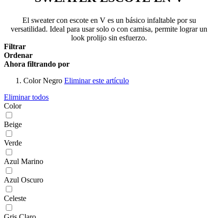
El sweater con escote en V es un básico infaltable por su
versatilidad. Ideal para usar solo o con camisa, permite lograr un
look prolijo sin esfuerzo.
Filtrar
Ordenar
Ahora filtrando por
Color
Negro
Eliminar este artículo
Eliminar todos
Color
Beige
Verde
Azul Marino
Azul Oscuro
Celeste
Gris Claro