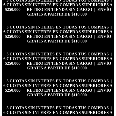
| 3 CUOTAS SIN INTERÉS EN TODAS TUS COMPRAS |
6 CUOTAS SIN INTERÉS EN COMPRAS SUPERIORES A
$250.000 | RETIRO EN TIENDA SIN CARGO | ENVÍO
GRATIS A PARTIR DE $110.000
| 3 CUOTAS SIN INTERÉS EN TODAS TUS COMPRAS |
6 CUOTAS SIN INTERÉS EN COMPRAS SUPERIORES A
$250.000 | RETIRO EN TIENDA SIN CARGO | ENVÍO
GRATIS A PARTIR DE $110.000
| 3 CUOTAS SIN INTERÉS EN TODAS TUS COMPRAS |
6 CUOTAS SIN INTERÉS EN COMPRAS SUPERIORES A
$250.000 | RETIRO EN TIENDA SIN CARGO | ENVÍO
GRATIS A PARTIR DE $110.000
| 3 CUOTAS SIN INTERÉS EN TODAS TUS COMPRAS |
6 CUOTAS SIN INTERÉS EN COMPRAS SUPERIORES A
$250.000 | RETIRO EN TIENDA SIN CARGO | ENVÍO
GRATIS A PARTIR DE $110.000
| 3 CUOTAS SIN INTERÉS EN TODAS TUS COMPRAS |
6 CUOTAS SIN INTERÉS EN COMPRAS SUPERIORES A