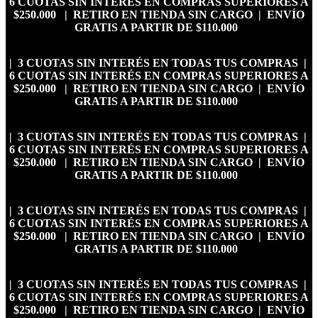
6 CUOTAS SIN INTERÉS EN COMPRAS SUPERIORES A
$250.000 | RETIRO EN TIENDA SIN CARGO | ENVÍO
GRATIS A PARTIR DE $110.000
| 3 CUOTAS SIN INTERÉS EN TODAS TUS COMPRAS |
6 CUOTAS SIN INTERÉS EN COMPRAS SUPERIORES A
$250.000 | RETIRO EN TIENDA SIN CARGO | ENVÍO
GRATIS A PARTIR DE $110.000
| 3 CUOTAS SIN INTERÉS EN TODAS TUS COMPRAS |
6 CUOTAS SIN INTERÉS EN COMPRAS SUPERIORES A
$250.000 | RETIRO EN TIENDA SIN CARGO | ENVÍO
GRATIS A PARTIR DE $110.000
| 3 CUOTAS SIN INTERÉS EN TODAS TUS COMPRAS |
6 CUOTAS SIN INTERÉS EN COMPRAS SUPERIORES A
$250.000 | RETIRO EN TIENDA SIN CARGO | ENVÍO
GRATIS A PARTIR DE $110.000
| 3 CUOTAS SIN INTERÉS EN TODAS TUS COMPRAS |
6 CUOTAS SIN INTERÉS EN COMPRAS SUPERIORES A
$250.000 | RETIRO EN TIENDA SIN CARGO | ENVÍO