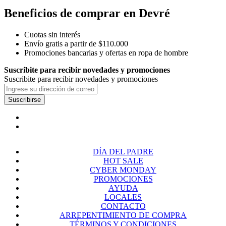
Beneficios de comprar en Devré
Cuotas sin interés
Envío gratis a partir de $110.000
Promociones bancarias y ofertas en ropa de hombre
Suscribite para recibir novedades y promociones
Suscribite para recibir novedades y promociones
Suscribirse
DÍA DEL PADRE
HOT SALE
CYBER MONDAY
PROMOCIONES
AYUDA
LOCALES
CONTACTO
ARREPENTIMIENTO DE COMPRA
TÉRMINOS Y CONDICIONES