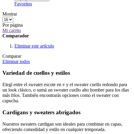
Favoritos
Mostrar
Por página
Mi carrito
Comparador
Eliminar este artículo
Comparar
Eliminar todos
Variedad de cuellos y estilos
Elegí entre el sweater escote en v y el sweater cuello redondo para
un look clásico, o sumá un sweater cuello alto hombre para los días
más fríos. También encontrarás opciones como el sweater con
capucha.
Cardigans y sweaters abrigados
Nuestros sweaters cardigan son ideales para combinar en capas,
ofreciendo comodidad y estilo en cualquier temporada.