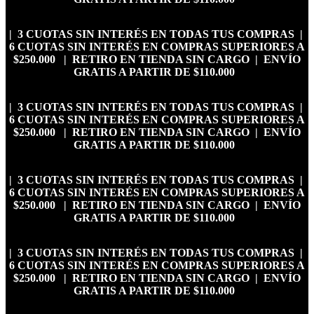
| 3 CUOTAS SIN INTERÉS EN TODAS TUS COMPRAS |
6 CUOTAS SIN INTERÉS EN COMPRAS SUPERIORES A
$250.000 | RETIRO EN TIENDA SIN CARGO | ENVÍO
GRATIS A PARTIR DE $110.000
| 3 CUOTAS SIN INTERÉS EN TODAS TUS COMPRAS |
6 CUOTAS SIN INTERÉS EN COMPRAS SUPERIORES A
$250.000 | RETIRO EN TIENDA SIN CARGO | ENVÍO
GRATIS A PARTIR DE $110.000
| 3 CUOTAS SIN INTERÉS EN TODAS TUS COMPRAS |
6 CUOTAS SIN INTERÉS EN COMPRAS SUPERIORES A
$250.000 | RETIRO EN TIENDA SIN CARGO | ENVÍO
GRATIS A PARTIR DE $110.000
| 3 CUOTAS SIN INTERÉS EN TODAS TUS COMPRAS |
6 CUOTAS SIN INTERÉS EN COMPRAS SUPERIORES A
$250.000 | RETIRO EN TIENDA SIN CARGO | ENVÍO
GRATIS A PARTIR DE $110.000