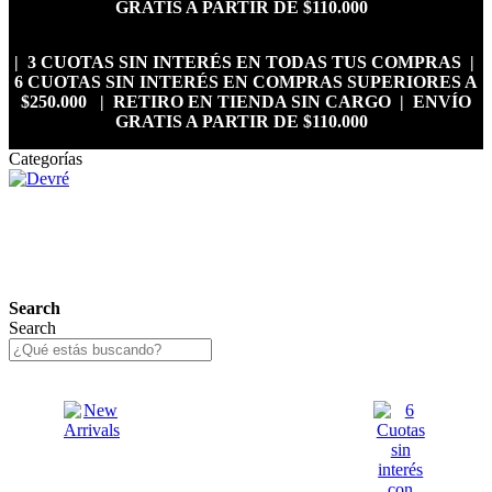
GRATIS A PARTIR DE $110.000
| 3 CUOTAS SIN INTERÉS EN TODAS TUS COMPRAS |
6 CUOTAS SIN INTERÉS EN COMPRAS SUPERIORES A
$250.000 | RETIRO EN TIENDA SIN CARGO | ENVÍO
GRATIS A PARTIR DE $110.000
Categorías
Search
Search