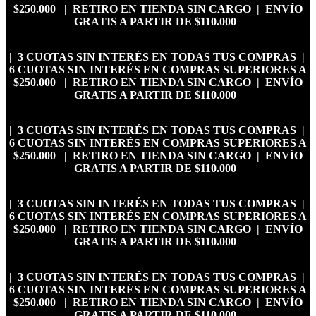
$250.000 | RETIRO EN TIENDA SIN CARGO | ENVÍO
GRATIS A PARTIR DE $110.000
| 3 CUOTAS SIN INTERÉS EN TODAS TUS COMPRAS |
6 CUOTAS SIN INTERÉS EN COMPRAS SUPERIORES A
$250.000 | RETIRO EN TIENDA SIN CARGO | ENVÍO
GRATIS A PARTIR DE $110.000
| 3 CUOTAS SIN INTERÉS EN TODAS TUS COMPRAS |
6 CUOTAS SIN INTERÉS EN COMPRAS SUPERIORES A
$250.000 | RETIRO EN TIENDA SIN CARGO | ENVÍO
GRATIS A PARTIR DE $110.000
| 3 CUOTAS SIN INTERÉS EN TODAS TUS COMPRAS |
6 CUOTAS SIN INTERÉS EN COMPRAS SUPERIORES A
$250.000 | RETIRO EN TIENDA SIN CARGO | ENVÍO
GRATIS A PARTIR DE $110.000
| 3 CUOTAS SIN INTERÉS EN TODAS TUS COMPRAS |
6 CUOTAS SIN INTERÉS EN COMPRAS SUPERIORES A
$250.000 | RETIRO EN TIENDA SIN CARGO | ENVÍO
GRATIS A PARTIR DE $110.000