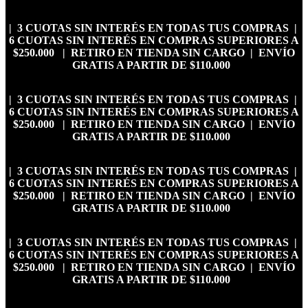
| 3 CUOTAS SIN INTERÉS EN TODAS TUS COMPRAS |
6 CUOTAS SIN INTERÉS EN COMPRAS SUPERIORES A
$250.000 | RETIRO EN TIENDA SIN CARGO | ENVÍO
GRATIS A PARTIR DE $110.000
| 3 CUOTAS SIN INTERÉS EN TODAS TUS COMPRAS |
6 CUOTAS SIN INTERÉS EN COMPRAS SUPERIORES A
$250.000 | RETIRO EN TIENDA SIN CARGO | ENVÍO
GRATIS A PARTIR DE $110.000
| 3 CUOTAS SIN INTERÉS EN TODAS TUS COMPRAS |
6 CUOTAS SIN INTERÉS EN COMPRAS SUPERIORES A
$250.000 | RETIRO EN TIENDA SIN CARGO | ENVÍO
GRATIS A PARTIR DE $110.000
| 3 CUOTAS SIN INTERÉS EN TODAS TUS COMPRAS |
6 CUOTAS SIN INTERÉS EN COMPRAS SUPERIORES A
$250.000 | RETIRO EN TIENDA SIN CARGO | ENVÍO
GRATIS A PARTIR DE $110.000