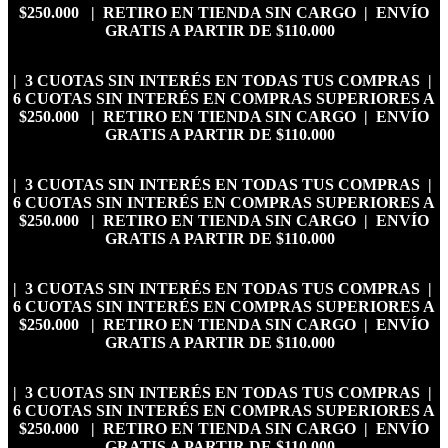
$250.000 | RETIRO EN TIENDA SIN CARGO | ENVÍO
GRATIS A PARTIR DE $110.000
| 3 CUOTAS SIN INTERÉS EN TODAS TUS COMPRAS |
6 CUOTAS SIN INTERÉS EN COMPRAS SUPERIORES A
$250.000 | RETIRO EN TIENDA SIN CARGO | ENVÍO
GRATIS A PARTIR DE $110.000
| 3 CUOTAS SIN INTERÉS EN TODAS TUS COMPRAS |
6 CUOTAS SIN INTERÉS EN COMPRAS SUPERIORES A
$250.000 | RETIRO EN TIENDA SIN CARGO | ENVÍO
GRATIS A PARTIR DE $110.000
| 3 CUOTAS SIN INTERÉS EN TODAS TUS COMPRAS |
6 CUOTAS SIN INTERÉS EN COMPRAS SUPERIORES A
$250.000 | RETIRO EN TIENDA SIN CARGO | ENVÍO
GRATIS A PARTIR DE $110.000
| 3 CUOTAS SIN INTERÉS EN TODAS TUS COMPRAS |
6 CUOTAS SIN INTERÉS EN COMPRAS SUPERIORES A
$250.000 | RETIRO EN TIENDA SIN CARGO | ENVÍO
GRATIS A PARTIR DE $110.000