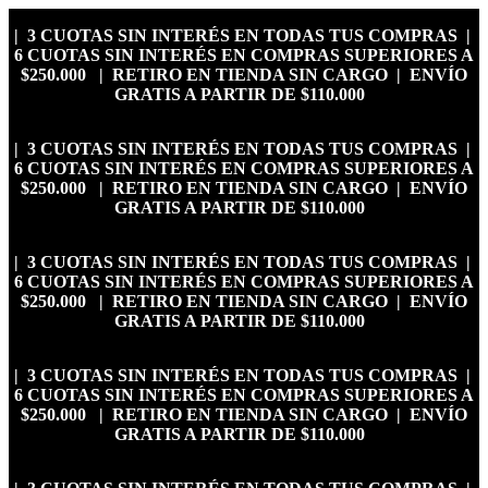
| 3 CUOTAS SIN INTERÉS EN TODAS TUS COMPRAS |
6 CUOTAS SIN INTERÉS EN COMPRAS SUPERIORES A
$250.000 | RETIRO EN TIENDA SIN CARGO | ENVÍO
GRATIS A PARTIR DE $110.000
| 3 CUOTAS SIN INTERÉS EN TODAS TUS COMPRAS |
6 CUOTAS SIN INTERÉS EN COMPRAS SUPERIORES A
$250.000 | RETIRO EN TIENDA SIN CARGO | ENVÍO
GRATIS A PARTIR DE $110.000
| 3 CUOTAS SIN INTERÉS EN TODAS TUS COMPRAS |
6 CUOTAS SIN INTERÉS EN COMPRAS SUPERIORES A
$250.000 | RETIRO EN TIENDA SIN CARGO | ENVÍO
GRATIS A PARTIR DE $110.000
| 3 CUOTAS SIN INTERÉS EN TODAS TUS COMPRAS |
6 CUOTAS SIN INTERÉS EN COMPRAS SUPERIORES A
$250.000 | RETIRO EN TIENDA SIN CARGO | ENVÍO
GRATIS A PARTIR DE $110.000