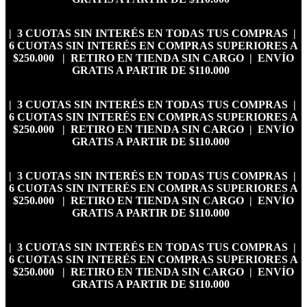
| 3 CUOTAS SIN INTERÉS EN TODAS TUS COMPRAS |
6 CUOTAS SIN INTERÉS EN COMPRAS SUPERIORES A
$250.000 | RETIRO EN TIENDA SIN CARGO | ENVÍO
GRATIS A PARTIR DE $110.000
| 3 CUOTAS SIN INTERÉS EN TODAS TUS COMPRAS |
6 CUOTAS SIN INTERÉS EN COMPRAS SUPERIORES A
$250.000 | RETIRO EN TIENDA SIN CARGO | ENVÍO
GRATIS A PARTIR DE $110.000
| 3 CUOTAS SIN INTERÉS EN TODAS TUS COMPRAS |
6 CUOTAS SIN INTERÉS EN COMPRAS SUPERIORES A
$250.000 | RETIRO EN TIENDA SIN CARGO | ENVÍO
GRATIS A PARTIR DE $110.000
| 3 CUOTAS SIN INTERÉS EN TODAS TUS COMPRAS |
6 CUOTAS SIN INTERÉS EN COMPRAS SUPERIORES A
$250.000 | RETIRO EN TIENDA SIN CARGO | ENVÍO
GRATIS A PARTIR DE $110.000