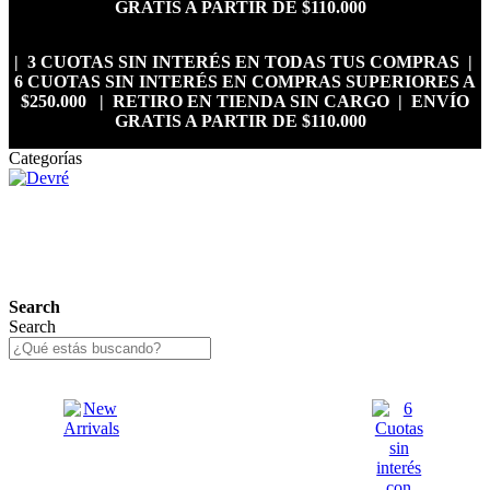
GRATIS A PARTIR DE $110.000
| 3 CUOTAS SIN INTERÉS EN TODAS TUS COMPRAS |
6 CUOTAS SIN INTERÉS EN COMPRAS SUPERIORES A
$250.000 | RETIRO EN TIENDA SIN CARGO | ENVÍO
GRATIS A PARTIR DE $110.000
Categorías
Search
Search