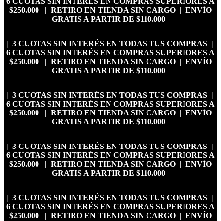
6 CUOTAS SIN INTERÉS EN COMPRAS SUPERIORES A
$250.000 | RETIRO EN TIENDA SIN CARGO | ENVÍO
GRATIS A PARTIR DE $110.000
| 3 CUOTAS SIN INTERÉS EN TODAS TUS COMPRAS |
6 CUOTAS SIN INTERÉS EN COMPRAS SUPERIORES A
$250.000 | RETIRO EN TIENDA SIN CARGO | ENVÍO
GRATIS A PARTIR DE $110.000
| 3 CUOTAS SIN INTERÉS EN TODAS TUS COMPRAS |
6 CUOTAS SIN INTERÉS EN COMPRAS SUPERIORES A
$250.000 | RETIRO EN TIENDA SIN CARGO | ENVÍO
GRATIS A PARTIR DE $110.000
| 3 CUOTAS SIN INTERÉS EN TODAS TUS COMPRAS |
6 CUOTAS SIN INTERÉS EN COMPRAS SUPERIORES A
$250.000 | RETIRO EN TIENDA SIN CARGO | ENVÍO
GRATIS A PARTIR DE $110.000
| 3 CUOTAS SIN INTERÉS EN TODAS TUS COMPRAS |
6 CUOTAS SIN INTERÉS EN COMPRAS SUPERIORES A
$250.000 | RETIRO EN TIENDA SIN CARGO | ENVÍO