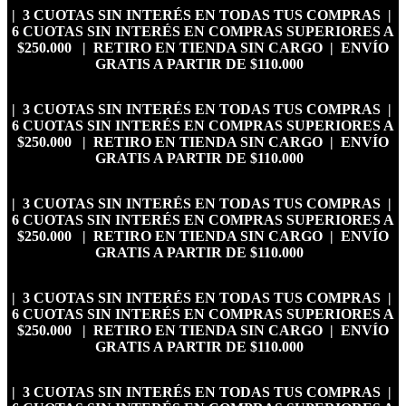
| 3 CUOTAS SIN INTERÉS EN TODAS TUS COMPRAS |
6 CUOTAS SIN INTERÉS EN COMPRAS SUPERIORES A
$250.000 | RETIRO EN TIENDA SIN CARGO | ENVÍO
GRATIS A PARTIR DE $110.000
| 3 CUOTAS SIN INTERÉS EN TODAS TUS COMPRAS |
6 CUOTAS SIN INTERÉS EN COMPRAS SUPERIORES A
$250.000 | RETIRO EN TIENDA SIN CARGO | ENVÍO
GRATIS A PARTIR DE $110.000
| 3 CUOTAS SIN INTERÉS EN TODAS TUS COMPRAS |
6 CUOTAS SIN INTERÉS EN COMPRAS SUPERIORES A
$250.000 | RETIRO EN TIENDA SIN CARGO | ENVÍO
GRATIS A PARTIR DE $110.000
| 3 CUOTAS SIN INTERÉS EN TODAS TUS COMPRAS |
6 CUOTAS SIN INTERÉS EN COMPRAS SUPERIORES A
$250.000 | RETIRO EN TIENDA SIN CARGO | ENVÍO
GRATIS A PARTIR DE $110.000
| 3 CUOTAS SIN INTERÉS EN TODAS TUS COMPRAS |