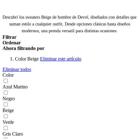
Descubrí los sweaters Beige de hombre de Devré, diseñados con detalles que
suman estilo a cualquier outfit. Desde opciones clásicas hasta diseños
modernos, una prenda versatil para distintas ocasiones.
Filtrar
Ordenar
Ahora filtrando por
Color
Beige
Eliminar este artículo
Eliminar todos
Color
Azul Marino
Negro
Beige
Verde
Gris Claro