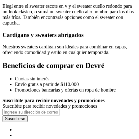
Elegí entre el sweater escote en v y el sweater cuello redondo para
un look clásico, o sumá un sweater cuello alto hombre para los días
más fríos. También encontrarás opciones como el sweater con
capucha.
Cardigans y sweaters abrigados
Nuestros sweaters cardigan son ideales para combinar en capas,
ofreciendo comodidad y estilo en cualquier temporada.
Beneficios de comprar en Devré
Cuotas sin interés
Envío gratis a partir de $110.000
Promociones bancarias y ofertas en ropa de hombre
Suscribite para recibir novedades y promociones
Suscribite para recibir novedades y promociones
Suscribirse