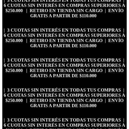
| 3 CUOTAS SIN INTERÉS EN TODAS TUS COMPRAS |
6 CUOTAS SIN INTERÉS EN COMPRAS SUPERIORES A
$250.000 | RETIRO EN TIENDA SIN CARGO | ENVÍO
GRATIS A PARTIR DE $110.000
| 3 CUOTAS SIN INTERÉS EN TODAS TUS COMPRAS |
6 CUOTAS SIN INTERÉS EN COMPRAS SUPERIORES A
$250.000 | RETIRO EN TIENDA SIN CARGO | ENVÍO
GRATIS A PARTIR DE $110.000
| 3 CUOTAS SIN INTERÉS EN TODAS TUS COMPRAS |
6 CUOTAS SIN INTERÉS EN COMPRAS SUPERIORES A
$250.000 | RETIRO EN TIENDA SIN CARGO | ENVÍO
GRATIS A PARTIR DE $110.000
| 3 CUOTAS SIN INTERÉS EN TODAS TUS COMPRAS |
6 CUOTAS SIN INTERÉS EN COMPRAS SUPERIORES A
$250.000 | RETIRO EN TIENDA SIN CARGO | ENVÍO
GRATIS A PARTIR DE $110.000
| 3 CUOTAS SIN INTERÉS EN TODAS TUS COMPRAS |
6 CUOTAS SIN INTERÉS EN COMPRAS SUPERIORES A