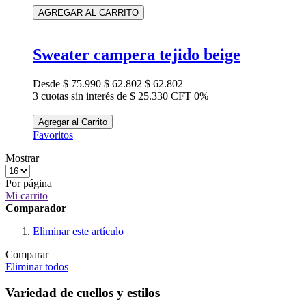
AGREGAR AL CARRITO
Sweater campera tejido beige
Desde
$ 75.990
$ 62.802
$ 62.802
3 cuotas sin interés de
$ 25.330
CFT 0%
Agregar al Carrito
Favoritos
Mostrar
Por página
Mi carrito
Comparador
Eliminar este artículo
Comparar
Eliminar todos
Variedad de cuellos y estilos