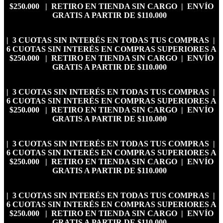
$250.000 | RETIRO EN TIENDA SIN CARGO | ENVÍO
GRATIS A PARTIR DE $110.000
| 3 CUOTAS SIN INTERÉS EN TODAS TUS COMPRAS |
6 CUOTAS SIN INTERÉS EN COMPRAS SUPERIORES A
$250.000 | RETIRO EN TIENDA SIN CARGO | ENVÍO
GRATIS A PARTIR DE $110.000
| 3 CUOTAS SIN INTERÉS EN TODAS TUS COMPRAS |
6 CUOTAS SIN INTERÉS EN COMPRAS SUPERIORES A
$250.000 | RETIRO EN TIENDA SIN CARGO | ENVÍO
GRATIS A PARTIR DE $110.000
| 3 CUOTAS SIN INTERÉS EN TODAS TUS COMPRAS |
6 CUOTAS SIN INTERÉS EN COMPRAS SUPERIORES A
$250.000 | RETIRO EN TIENDA SIN CARGO | ENVÍO
GRATIS A PARTIR DE $110.000
| 3 CUOTAS SIN INTERÉS EN TODAS TUS COMPRAS |
6 CUOTAS SIN INTERÉS EN COMPRAS SUPERIORES A
$250.000 | RETIRO EN TIENDA SIN CARGO | ENVÍO
GRATIS A PARTIR DE $110.000