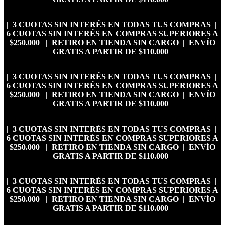
| 3 CUOTAS SIN INTERÉS EN TODAS TUS COMPRAS |
6 CUOTAS SIN INTERÉS EN COMPRAS SUPERIORES A
$250.000 | RETIRO EN TIENDA SIN CARGO | ENVÍO
GRATIS A PARTIR DE $110.000
| 3 CUOTAS SIN INTERÉS EN TODAS TUS COMPRAS |
6 CUOTAS SIN INTERÉS EN COMPRAS SUPERIORES A
$250.000 | RETIRO EN TIENDA SIN CARGO | ENVÍO
GRATIS A PARTIR DE $110.000
| 3 CUOTAS SIN INTERÉS EN TODAS TUS COMPRAS |
6 CUOTAS SIN INTERÉS EN COMPRAS SUPERIORES A
$250.000 | RETIRO EN TIENDA SIN CARGO | ENVÍO
GRATIS A PARTIR DE $110.000
| 3 CUOTAS SIN INTERÉS EN TODAS TUS COMPRAS |
6 CUOTAS SIN INTERÉS EN COMPRAS SUPERIORES A
$250.000 | RETIRO EN TIENDA SIN CARGO | ENVÍO
GRATIS A PARTIR DE $110.000