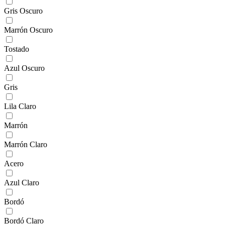
Gris Oscuro
Marrón Oscuro
Tostado
Azul Oscuro
Gris
Lila Claro
Marrón
Marrón Claro
Acero
Azul Claro
Bordó
Bordó Claro