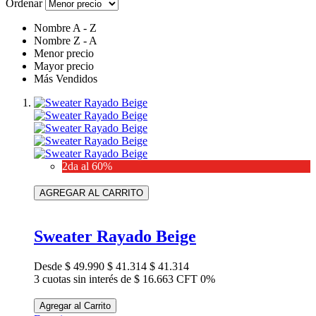
Ordenar
Nombre A - Z
Nombre Z - A
Menor precio
Mayor precio
Más Vendidos
2da al 60%
AGREGAR AL CARRITO
Sweater Rayado Beige
Desde
$ 49.990
$ 41.314
$ 41.314
3 cuotas sin interés de
$ 16.663
CFT 0%
Agregar al Carrito