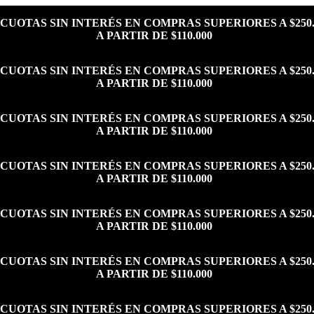
 CUOTAS SIN INTERÉS EN COMPRAS SUPERIORES A $250
A PARTIR DE $110.000
 CUOTAS SIN INTERÉS EN COMPRAS SUPERIORES A $250
A PARTIR DE $110.000
 CUOTAS SIN INTERÉS EN COMPRAS SUPERIORES A $250
A PARTIR DE $110.000
 CUOTAS SIN INTERÉS EN COMPRAS SUPERIORES A $250
A PARTIR DE $110.000
 CUOTAS SIN INTERÉS EN COMPRAS SUPERIORES A $250
A PARTIR DE $110.000
 CUOTAS SIN INTERÉS EN COMPRAS SUPERIORES A $250
A PARTIR DE $110.000
 CUOTAS SIN INTERÉS EN COMPRAS SUPERIORES A $250