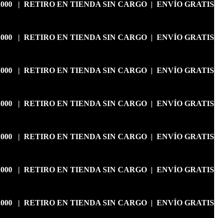
.000 | RETIRO EN TIENDA SIN CARGO | ENVÍO GRATIS
.000 | RETIRO EN TIENDA SIN CARGO | ENVÍO GRATIS
.000 | RETIRO EN TIENDA SIN CARGO | ENVÍO GRATIS
.000 | RETIRO EN TIENDA SIN CARGO | ENVÍO GRATIS
.000 | RETIRO EN TIENDA SIN CARGO | ENVÍO GRATIS
.000 | RETIRO EN TIENDA SIN CARGO | ENVÍO GRATIS
.000 | RETIRO EN TIENDA SIN CARGO | ENVÍO GRATIS