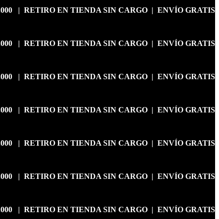
.000 | RETIRO EN TIENDA SIN CARGO | ENVÍO GRATIS
.000 | RETIRO EN TIENDA SIN CARGO | ENVÍO GRATIS
.000 | RETIRO EN TIENDA SIN CARGO | ENVÍO GRATIS
.000 | RETIRO EN TIENDA SIN CARGO | ENVÍO GRATIS
.000 | RETIRO EN TIENDA SIN CARGO | ENVÍO GRATIS
.000 | RETIRO EN TIENDA SIN CARGO | ENVÍO GRATIS
.000 | RETIRO EN TIENDA SIN CARGO | ENVÍO GRATIS