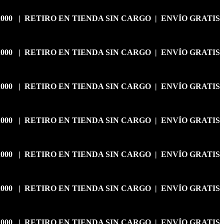
.000 | RETIRO EN TIENDA SIN CARGO | ENVÍO GRATIS
.000 | RETIRO EN TIENDA SIN CARGO | ENVÍO GRATIS
.000 | RETIRO EN TIENDA SIN CARGO | ENVÍO GRATIS
.000 | RETIRO EN TIENDA SIN CARGO | ENVÍO GRATIS
.000 | RETIRO EN TIENDA SIN CARGO | ENVÍO GRATIS
.000 | RETIRO EN TIENDA SIN CARGO | ENVÍO GRATIS
.000 | RETIRO EN TIENDA SIN CARGO | ENVÍO GRATIS