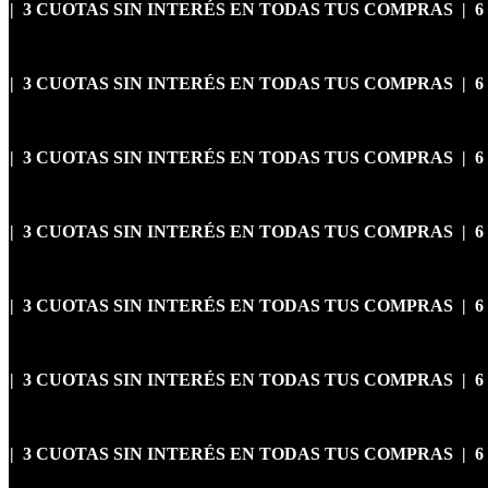
| 3 CUOTAS SIN INTERÉS EN TODAS TUS COMPRAS | 6
| 3 CUOTAS SIN INTERÉS EN TODAS TUS COMPRAS | 6
| 3 CUOTAS SIN INTERÉS EN TODAS TUS COMPRAS | 6
| 3 CUOTAS SIN INTERÉS EN TODAS TUS COMPRAS | 6
| 3 CUOTAS SIN INTERÉS EN TODAS TUS COMPRAS | 6
| 3 CUOTAS SIN INTERÉS EN TODAS TUS COMPRAS | 6
| 3 CUOTAS SIN INTERÉS EN TODAS TUS COMPRAS | 6