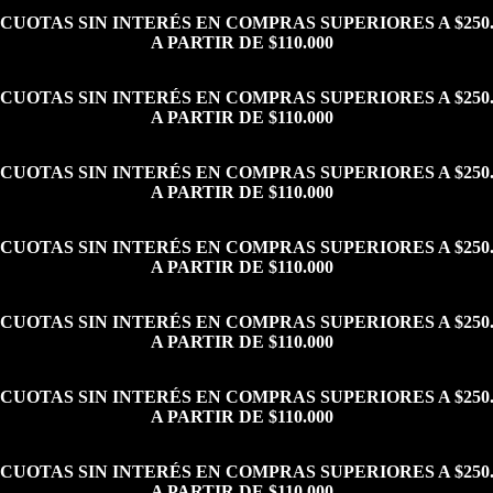
 CUOTAS SIN INTERÉS EN COMPRAS SUPERIORES A $250
A PARTIR DE $110.000
 CUOTAS SIN INTERÉS EN COMPRAS SUPERIORES A $250
A PARTIR DE $110.000
 CUOTAS SIN INTERÉS EN COMPRAS SUPERIORES A $250
A PARTIR DE $110.000
 CUOTAS SIN INTERÉS EN COMPRAS SUPERIORES A $250
A PARTIR DE $110.000
 CUOTAS SIN INTERÉS EN COMPRAS SUPERIORES A $250
A PARTIR DE $110.000
 CUOTAS SIN INTERÉS EN COMPRAS SUPERIORES A $250
A PARTIR DE $110.000
 CUOTAS SIN INTERÉS EN COMPRAS SUPERIORES A $250
A PARTIR DE $110.000