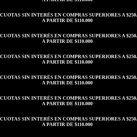
 CUOTAS SIN INTERÉS EN COMPRAS SUPERIORES A $250
A PARTIR DE $110.000
 CUOTAS SIN INTERÉS EN COMPRAS SUPERIORES A $250
A PARTIR DE $110.000
 CUOTAS SIN INTERÉS EN COMPRAS SUPERIORES A $250
A PARTIR DE $110.000
 CUOTAS SIN INTERÉS EN COMPRAS SUPERIORES A $250
A PARTIR DE $110.000
 CUOTAS SIN INTERÉS EN COMPRAS SUPERIORES A $250
A PARTIR DE $110.000
 CUOTAS SIN INTERÉS EN COMPRAS SUPERIORES A $250
A PARTIR DE $110.000