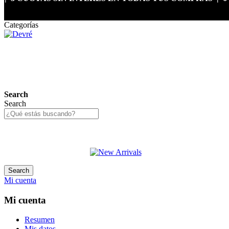
Categorías
Search
Search
Search
Mi cuenta
Mi cuenta
Resumen
Mis datos