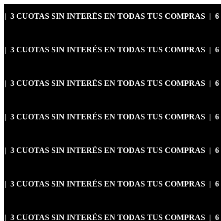
| 3 CUOTAS SIN INTERÉS EN TODAS TUS COMPRAS | 6
| 3 CUOTAS SIN INTERÉS EN TODAS TUS COMPRAS | 6
| 3 CUOTAS SIN INTERÉS EN TODAS TUS COMPRAS | 6
| 3 CUOTAS SIN INTERÉS EN TODAS TUS COMPRAS | 6
| 3 CUOTAS SIN INTERÉS EN TODAS TUS COMPRAS | 6
| 3 CUOTAS SIN INTERÉS EN TODAS TUS COMPRAS | 6
| 3 CUOTAS SIN INTERÉS EN TODAS TUS COMPRAS | 6