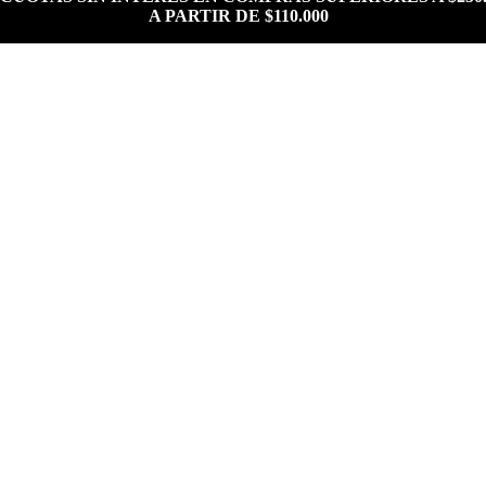
A PARTIR DE $110.000