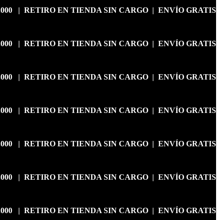
.000 | RETIRO EN TIENDA SIN CARGO | ENVÍO GRATIS
.000 | RETIRO EN TIENDA SIN CARGO | ENVÍO GRATIS
.000 | RETIRO EN TIENDA SIN CARGO | ENVÍO GRATIS
.000 | RETIRO EN TIENDA SIN CARGO | ENVÍO GRATIS
.000 | RETIRO EN TIENDA SIN CARGO | ENVÍO GRATIS
.000 | RETIRO EN TIENDA SIN CARGO | ENVÍO GRATIS
.000 | RETIRO EN TIENDA SIN CARGO | ENVÍO GRATIS