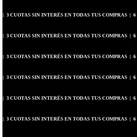
| 3 CUOTAS SIN INTERÉS EN TODAS TUS COMPRAS | 6
| 3 CUOTAS SIN INTERÉS EN TODAS TUS COMPRAS | 6
| 3 CUOTAS SIN INTERÉS EN TODAS TUS COMPRAS | 6
| 3 CUOTAS SIN INTERÉS EN TODAS TUS COMPRAS | 6
| 3 CUOTAS SIN INTERÉS EN TODAS TUS COMPRAS | 6
| 3 CUOTAS SIN INTERÉS EN TODAS TUS COMPRAS | 6