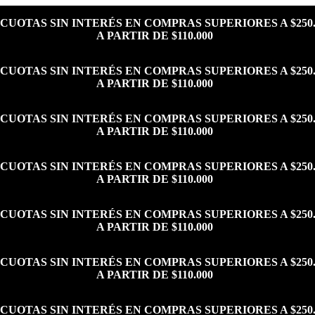
 CUOTAS SIN INTERÉS EN COMPRAS SUPERIORES A $250
A PARTIR DE $110.000
 CUOTAS SIN INTERÉS EN COMPRAS SUPERIORES A $250
A PARTIR DE $110.000
 CUOTAS SIN INTERÉS EN COMPRAS SUPERIORES A $250
A PARTIR DE $110.000
 CUOTAS SIN INTERÉS EN COMPRAS SUPERIORES A $250
A PARTIR DE $110.000
 CUOTAS SIN INTERÉS EN COMPRAS SUPERIORES A $250
A PARTIR DE $110.000
 CUOTAS SIN INTERÉS EN COMPRAS SUPERIORES A $250
A PARTIR DE $110.000
 CUOTAS SIN INTERÉS EN COMPRAS SUPERIORES A $250