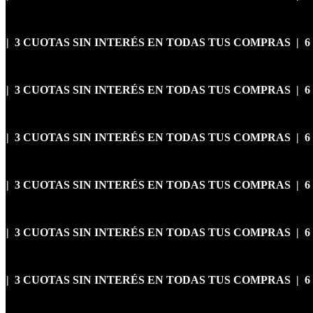
| 3 CUOTAS SIN INTERÉS EN TODAS TUS COMPRAS | 6
| 3 CUOTAS SIN INTERÉS EN TODAS TUS COMPRAS | 6
| 3 CUOTAS SIN INTERÉS EN TODAS TUS COMPRAS | 6
| 3 CUOTAS SIN INTERÉS EN TODAS TUS COMPRAS | 6
| 3 CUOTAS SIN INTERÉS EN TODAS TUS COMPRAS | 6
| 3 CUOTAS SIN INTERÉS EN TODAS TUS COMPRAS | 6