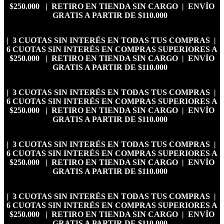
$250.000 | RETIRO EN TIENDA SIN CARGO | ENVÍO
GRATIS A PARTIR DE $110.000
| 3 CUOTAS SIN INTERÉS EN TODAS TUS COMPRAS |
6 CUOTAS SIN INTERÉS EN COMPRAS SUPERIORES A
$250.000 | RETIRO EN TIENDA SIN CARGO | ENVÍO
GRATIS A PARTIR DE $110.000
| 3 CUOTAS SIN INTERÉS EN TODAS TUS COMPRAS |
6 CUOTAS SIN INTERÉS EN COMPRAS SUPERIORES A
$250.000 | RETIRO EN TIENDA SIN CARGO | ENVÍO
GRATIS A PARTIR DE $110.000
| 3 CUOTAS SIN INTERÉS EN TODAS TUS COMPRAS |
6 CUOTAS SIN INTERÉS EN COMPRAS SUPERIORES A
$250.000 | RETIRO EN TIENDA SIN CARGO | ENVÍO
GRATIS A PARTIR DE $110.000
| 3 CUOTAS SIN INTERÉS EN TODAS TUS COMPRAS |
6 CUOTAS SIN INTERÉS EN COMPRAS SUPERIORES A
$250.000 | RETIRO EN TIENDA SIN CARGO | ENVÍO
GRATIS A PARTIR DE $110.000