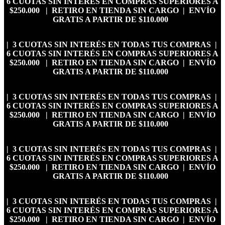
6 CUOTAS SIN INTERÉS EN COMPRAS SUPERIORES A
$250.000 | RETIRO EN TIENDA SIN CARGO | ENVÍO
GRATIS A PARTIR DE $110.000
| 3 CUOTAS SIN INTERÉS EN TODAS TUS COMPRAS |
6 CUOTAS SIN INTERÉS EN COMPRAS SUPERIORES A
$250.000 | RETIRO EN TIENDA SIN CARGO | ENVÍO
GRATIS A PARTIR DE $110.000
| 3 CUOTAS SIN INTERÉS EN TODAS TUS COMPRAS |
6 CUOTAS SIN INTERÉS EN COMPRAS SUPERIORES A
$250.000 | RETIRO EN TIENDA SIN CARGO | ENVÍO
GRATIS A PARTIR DE $110.000
| 3 CUOTAS SIN INTERÉS EN TODAS TUS COMPRAS |
6 CUOTAS SIN INTERÉS EN COMPRAS SUPERIORES A
$250.000 | RETIRO EN TIENDA SIN CARGO | ENVÍO
GRATIS A PARTIR DE $110.000
| 3 CUOTAS SIN INTERÉS EN TODAS TUS COMPRAS |
6 CUOTAS SIN INTERÉS EN COMPRAS SUPERIORES A
$250.000 | RETIRO EN TIENDA SIN CARGO | ENVÍO