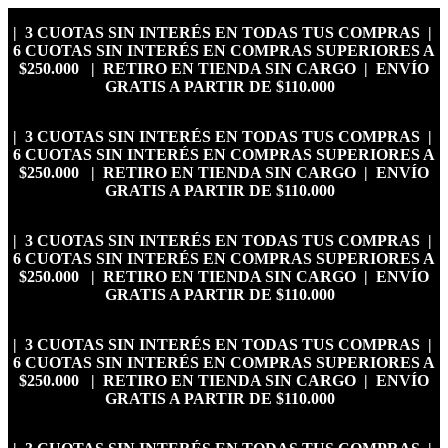
| 3 CUOTAS SIN INTERÉS EN TODAS TUS COMPRAS |
6 CUOTAS SIN INTERÉS EN COMPRAS SUPERIORES A
$250.000 | RETIRO EN TIENDA SIN CARGO | ENVÍO
GRATIS A PARTIR DE $110.000
| 3 CUOTAS SIN INTERÉS EN TODAS TUS COMPRAS |
6 CUOTAS SIN INTERÉS EN COMPRAS SUPERIORES A
$250.000 | RETIRO EN TIENDA SIN CARGO | ENVÍO
GRATIS A PARTIR DE $110.000
| 3 CUOTAS SIN INTERÉS EN TODAS TUS COMPRAS |
6 CUOTAS SIN INTERÉS EN COMPRAS SUPERIORES A
$250.000 | RETIRO EN TIENDA SIN CARGO | ENVÍO
GRATIS A PARTIR DE $110.000
| 3 CUOTAS SIN INTERÉS EN TODAS TUS COMPRAS |
6 CUOTAS SIN INTERÉS EN COMPRAS SUPERIORES A
$250.000 | RETIRO EN TIENDA SIN CARGO | ENVÍO
GRATIS A PARTIR DE $110.000